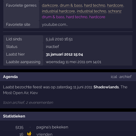
Favoriete genres
darkcore
,
drum & bass
,
hard techno
,
hardcore
,
industrial hardcore
,
industrial techno
,
schranz
drum & bass, hard techno, hardcore
Favoriete site
youtube.com…
Lid sinds
5 juli 2010 16:51
Status
inactief
Laatst hier
31 januari 2012 15:04
Laatste aanpassing
woensdag 11 mei 2011 om 14:01
Agenda
ical
·
archief
Laatst bezochte feest was op zaterdag 11 juni 2011:
Shadowlands
,
The
Most Open Air
,
Kiev
toon archief, 2 evenementen
Statistieken
5135
·
pagina's bekeken
16
vrienden