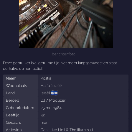
berichtenfoto →
Deze gebruiker is al geruime tijd niet meer langsgeweest en staat
derhalve op non-actief.
Naam
Kostia
Woonplaats
Haifa
(
Israël
)
🇮🇱
Land
Israël
Beroep
DJ / Producer
Geboortedatum
25 mei 1984
Leeftijd
42
Geslacht
man
Artiesten
Dark Like Hell
&
The Illuminati