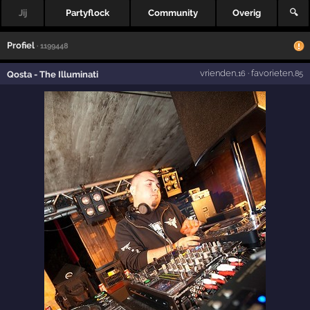
Jij
Partyflock
Community
Overig
🔍
Profiel
· 1199448
vrienden
·
favorieten
Qosta - The Illuminati
,16
,85