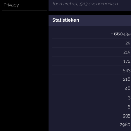
toon archief, 543 evenementen
Privacy
Statistieken
± 660439
25
215
172
543
216
46
3
5
935
2980