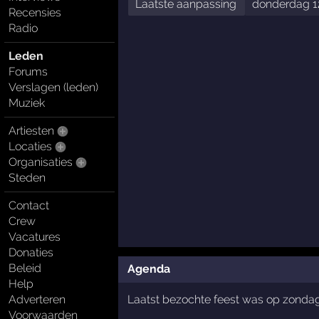
Laatste aanpassing
donderdag 1
Recensies
Radio
Leden
Forums
Verslagen (leden)
Muziek
Artiesten
Locaties
Organisaties
Steden
Contact
Crew
Vacatures
Donaties
Beleid
Agenda
Help
Adverteren
Laatst bezochte feest was op zonda
Voorwaarden