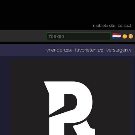
mobiele site
·
contact
🇳🇱
­
vrienden
·
favorieten
·
verslagen
,215
,172
,3