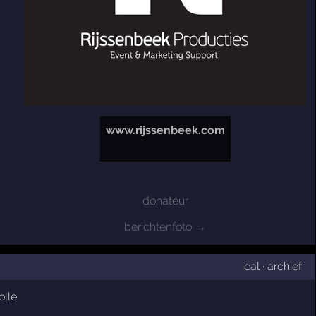
www.rijssenbeek.com
donateur
berichtenfoto →
ical
·
archief
lle