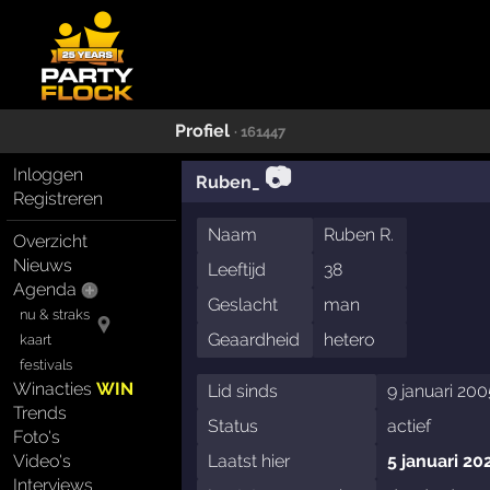
Profiel
· 161447
📷
Inloggen
Ruben_
Registreren
Naam
Ruben R.
Overzicht
Nieuws
Leeftijd
38
Agenda
Geslacht
man
nu & straks
Geaardheid
hetero
kaart
festivals
Winacties
WIN
Lid sinds
9 januari 200
Trends
Status
actief
Foto's
Video's
Laatst hier
5 januari 20
Interviews