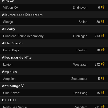
Afrit 15
Vijftien XV
Eindhoven
6
Albumrelease Dicecream
Skopje
Beilen
30
All early
Hundread Sound Accompany
Groningen
213
All In Zoep'n
Disco Bays
Reutum
18
Alles naar de kl*te
Lexion
Westzaan
242
Amphion
Amphion
Zoetermeer
5
Antilounge Ⅵ
Club Bazart
Den Haag
15
B.I.T.C.H
North Sea Venue
Zaandam
911