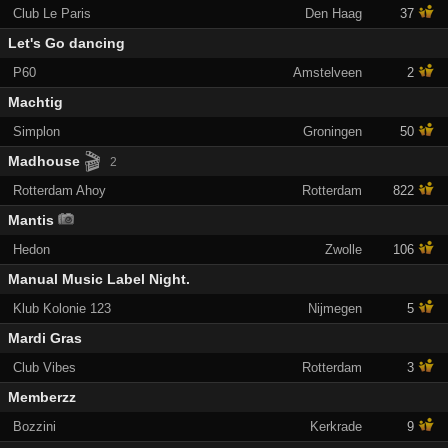
Club Le Paris
Den Haag
37
Let's Go dancing
P60
Amstelveen
2
Machtig
Simplon
Groningen
50
🎬
Madhouse
2
Rotterdam Ahoy
Rotterdam
822
Mantis
Hedon
Zwolle
106
Manual Music Label Night.
Klub Kolonie 123
Nijmegen
5
Mardi Gras
Club Vibes
Rotterdam
3
Memberzz
Bozzini
Kerkrade
9