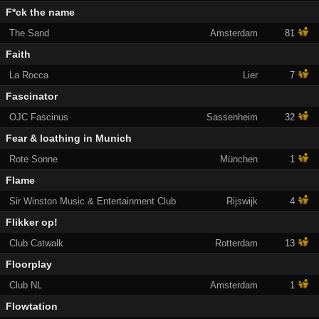
F*ck the name
The Sand
Amsterdam
81
Faith
La Rocca
Lier
7
Fascinator
OJC Fascinus
Sassenheim
32
Fear & loathing in Munich
Rote Sonne
München
1
Flame
Sir Winston Music & Entertainment Club
Rijswijk
4
Flikker op!
Club Catwalk
Rotterdam
13
Floorplay
Club NL
Amsterdam
1
Flowtation