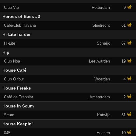
Club Vie
Rotterdam
9
Heroes of Bass #3
Café/Club Havana
Sliedrecht
61
Hi-Lite harder
Hi-Lite
Schaijk
67
Hip
Club Noa
Leeuwarden
19
House Café
Club O four
Woerden
4
House Freaks
Café de Trappist
Amsterdam
2
House in Scum
Scum
Katwijk
51
House Keepin'
045
Heerlen
10