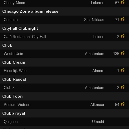
Cherry Moon
Lokeren
67
Chicago Zone album release
Complex
Sint-Niklaas
71
Cityhall Clubnight
Café Restaurant City Hall
Leiden
2
Click
WesterUnie
Amsterdam
135
Club Cream
Eindelijk Weer
Almere
1
Club Rascal
Club 8
Amsterdam
2
Club Toon
Podium Victorie
Alkmaar
54
Clubb royal
Quignon
Utrecht