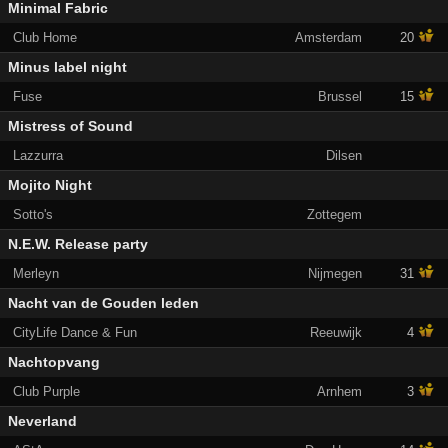
Minimal Fabric
Club Home
Amsterdam
20
Minus label night
Fuse
Brussel
15
Mistress of Sound
Lazzurra
Dilsen
Mojito Night
Sotto's
Zottegem
N.E.W. Release party
Merleyn
Nijmegen
31
Nacht van de Gouden leden
CityLife Dance & Fun
Reeuwijk
4
Nachtopvang
Club Purple
Arnhem
3
Neverland