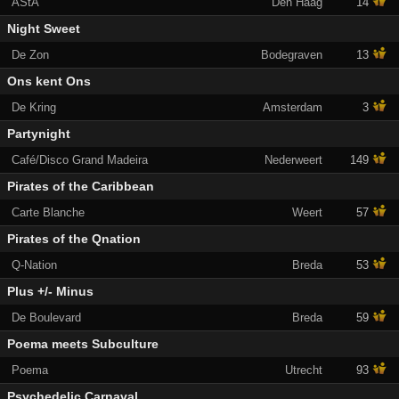
AStA
Den Haag
14
Night Sweet
De Zon
Bodegraven
13
Ons kent Ons
De Kring
Amsterdam
3
Partynight
Café/Disco Grand Madeira
Nederweert
149
Pirates of the Caribbean
Carte Blanche
Weert
57
Pirates of the Qnation
Q-Nation
Breda
53
Plus +/- Minus
De Boulevard
Breda
59
Poema meets Subculture
Poema
Utrecht
93
Psychedelic Carnaval