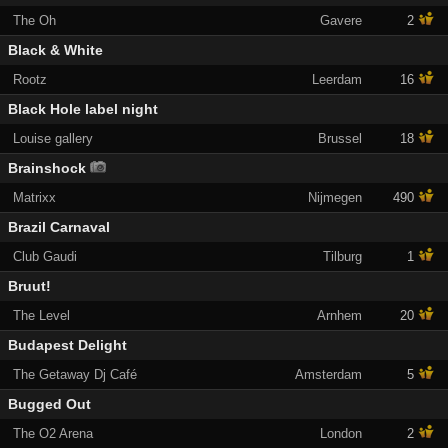
The Oh
Gavere
2
Black & White
Rootz
Leerdam
16
Black Hole label night
Louise gallery
Brussel
18
Brainshock
Matrixx
Nijmegen
490
Brazil Carnaval
Club Gaudi
Tilburg
1
Bruut!
The Level
Arnhem
20
Budapest Delight
The Getaway Dj Café
Amsterdam
5
Bugged Out
The O2 Arena
London
2