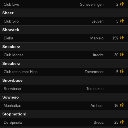
Club Live
Scheveningen
2
Sheer
Club Silo
Leuven
5
Showtek
Dieka
Markelo
159
Sneakerz
Club Monza
Utrecht
30
Sneakerz
Club restaurant Hipp
Zoetermeer
5
Snowbase
Snowbase
Terneuzen
Sowieso
Manhattan
Arnhem
16
Stopmotion!
De Spinola
Breda
23