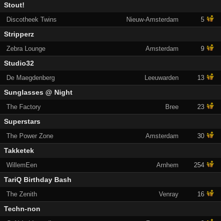
Stout!
Discotheek Twins
Nieuw-Amsterdam
5
Stripperz
Zebra Lounge
Amsterdam
9
Studio32
De Maegdenberg
Leeuwarden
13
Sunglasses @ Night
The Factory
Bree
23
Superstars
The Power Zone
Amsterdam
30
Takketek
WillemEen
Arnhem
254
TariQ Birthday Bash
The Zenith
Venray
16
Techn-non