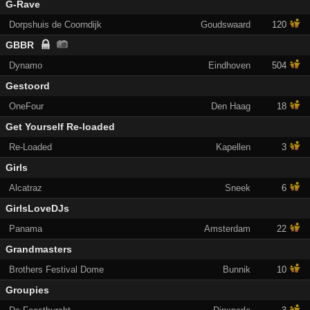
G-Rave
Dorpshuis de Coorndijk
Goudswaard
120
GBBR
Dynamo
Eindhoven
504
Gestoord
OneFour
Den Haag
18
Get Yourself Re-loaded
Re-Loaded
Kapellen
3
Girls
Alcatraz
Sneek
6
GirlsLoveDJs
Panama
Amsterdam
22
Grandmasters
Brothers Festival Dome
Bunnik
10
Groupies