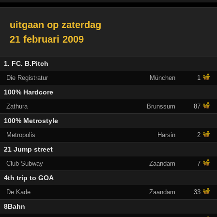
uitgaan op
zaterdag
21 februari 2009
1. FC. B.Pitch
Die Registratur
München
1
100% Hardcore
Zathura
Brunssum
87
100% Metrostyle
Metropolis
Harsin
2
21 Jump street
Club Subway
Zaandam
7
4th trip to GOA
De Kade
Zaandam
33
8Bahn