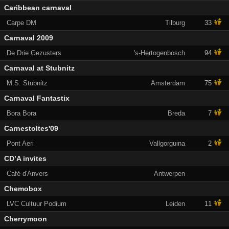
Caribbean carnaval
Carpe DM
Tilburg
33
Carnaval 2009
De Drie Gezusters
's-Hertogenbosch
94
Carnaval at Stubnitz
M.S. Stubnitz
Amsterdam
75
Carnaval Fantastix
Bora Bora
Breda
7
Carnestoltes'09
Pont Aeri
Vallgorguina
2
CD’A invites
Café d'Anvers
Antwerpen
Chemobox
LVC Cultuur Podium
Leiden
11
Cherrymoon