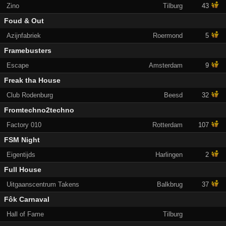
Zino
Tilburg
43
Foud & Out
Azijnfabriek
Roermond
5
Framebusters
Escape
Amsterdam
9
Freak tha House
Club Rodenburg
Beesd
32
Fromtechno2techno
Factory 010
Rotterdam
107
FSM Night
Eigentijds
Harlingen
2
Full House
Uitgaanscentrum Takens
Balkbrug
37
Fôk Carnaval
Hall of Fame
Tilburg