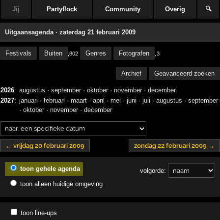
Jij
Partyflock
Community
Overig
🔍
Uitgaansagenda · zaterdag 21 februari 2009
Festivals
Buiten
Genres
Fotografen
,
,802
3
Archief
Geavanceerd zoeken
2026
:
augustus
·
september
·
oktober
·
november
·
december
2027
:
januari
·
februari
·
maart
·
april
·
mei
·
juni
·
juli
·
augustus
·
september
·
oktober
·
november
·
december
← vrijdag 20 februari 2009
zondag 22 februari 2009 →
toon gehele agenda
volgorde:
toon alleen huidige omgeving
toon line-ups