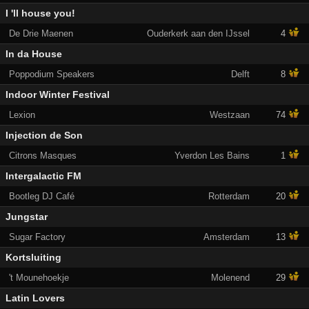
I 'll house you!
De Drie Maenen
Ouderkerk aan den IJssel
4
In da House
Poppodium Speakers
Delft
8
Indoor Winter Festival
Lexion
Westzaan
74
Injection de Son
Citrons Masques
Yverdon Les Bains
1
Intergalactic FM
Bootleg DJ Café
Rotterdam
20
Jungstar
Sugar Factory
Amsterdam
13
Kortsluiting
't Mounehoekje
Molenend
29
Latin Lovers