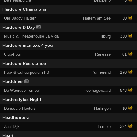
De Feestburcht
Dinxperlo
3
Hardcore Champions
Old Daddy Haltern
Haltern am See
30
Hardcore D Day
Music & Theaterhouse La Vida
Tilburg
330
Hardcore maniaxx 4 you
Club-Four
Renesse
81
Hardcore Resistance
Pop- & Cultuurpodium P3
Purmerend
178
Harddrive
De Waerdse Tempel
Heerhugowaard
543
Harderstyles Night
Danscafé Hooters
Harlingen
10
Headhunterz
Zaal Dijk
Lemele
324
Heart