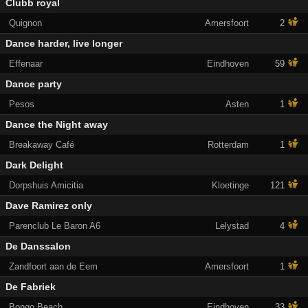
Clubb royal
Quignon
Amersfoort
2
Dance harder, live longer
Effenaar
Eindhoven
59
Dance party
Pesos
Asten
1
Dance the Night away
Breakaway Café
Rotterdam
1
Dark Delight
Dorpshuis Amicitia
Kloetinge
121
Dave Ramirez only
Parenclub Le Baron A6
Lelystad
4
De Danssalon
Zandfoort aan de Eem
Amersfoort
1
De Fabriek
Bongo Beach
Eindhoven
33