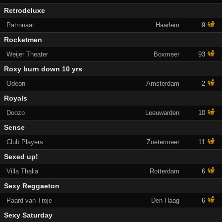
Retrodeluxe
Patronaat
Haarlem
9
Rocketmen
Weijer Theater
Boxmeer
93
Roxy burn down 10 yrs
Odeon
Amsterdam
2
Royals
Doozo
Leeuwarden
10
Sense
Club Players
Zoetermeer
11
Sexed up!
Villa Thalia
Rotterdam
6
Sexy Reggaeton
Paard van Troje
Den Haag
6
Sexy Saturday