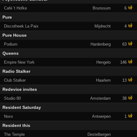
Café 't Hofke
Brunssum
6
Pure
Discotheek La Paix
Mijdrecht
4
Pure House
Podium
Hardenberg
63
Queens
Empire New York
Hengelo
146
Radio Stalker
Club Stalker
Haarlem
13
Redevice invites
Studio 80
Amsterdam
38
Resident Saturday
Noxx
Antwerpen
1
Resident this
The Temple
Destelbergen