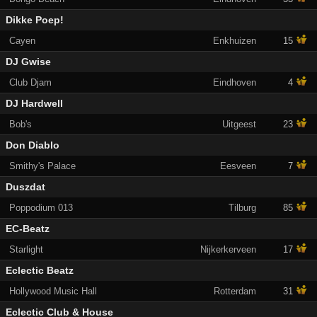
Dikke Poep!
Cayen
Enkhuizen
15
DJ Gwise
Club Djam
Eindhoven
4
DJ Hardwell
Bob's
Uitgeest
23
Don Diablo
Smithy's Palace
Eesveen
7
Duszdat
Poppodium 013
Tilburg
85
EC-Beatz
Starlight
Nijkerkerveen
17
Eclectic Beatz
Hollywood Music Hall
Rotterdam
31
Eclectic Club & House