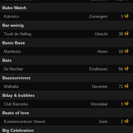
Babe Watch
Kokorico
Zomergem
3
Bar weinig
Tivoli de Helling
Utrecht
38
Basic Base
Manifesto
Hoorn
10
Bats
De Rechter
Eindhoven
56
Bazzsurvivorz
Walhalla
Deventer
71
Bday & bubbles
Club Bazooka
Vosselaar
3
Beats of love
Kunstencentrum Vooruit
Gent
2
Big Celebration