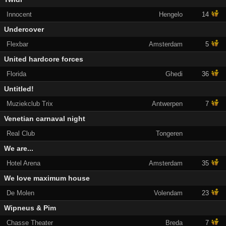
Innocent
Hengelo
14
Undercover
Flexbar
Amsterdam
5
United hardcore forces
Florida
Ghedi
36
Untitled!
Muziekclub Trix
Antwerpen
7
Venetian carnaval night
Real Club
Tongeren
We are...
Hotel Arena
Amsterdam
35
We love maximum house
De Molen
Volendam
23
Wipneus & Pim
Chasse Theater
Breda
7