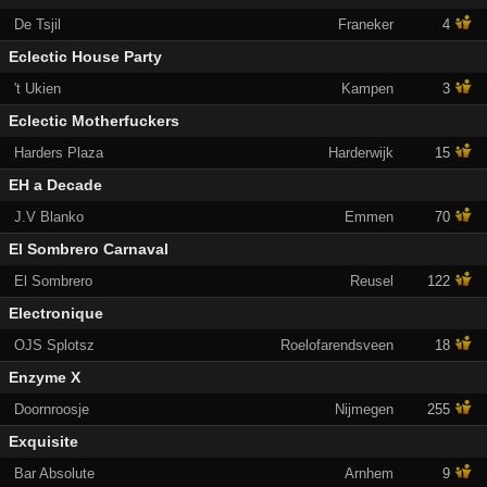
De Tsjil
Franeker
4
Eclectic House Party
't Ukien
Kampen
3
Eclectic Motherfuckers
Harders Plaza
Harderwijk
15
EH a Decade
J.V Blanko
Emmen
70
El Sombrero Carnaval
El Sombrero
Reusel
122
Electronique
OJS Splotsz
Roelofarendsveen
18
Enzyme X
Doornroosje
Nijmegen
255
Exquisite
Bar Absolute
Arnhem
9