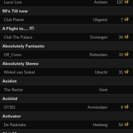
Luxor Live
Arnhem
137
90's Till now
Club Planet
Uitgeest
7
A Flight to....
Club The Palace
Groningen
34
Absolutely Fantastic
Off_Corso
Rotterdam
33
Absolutely Stereo
Winkel van Sinkel
Utrecht
31
Acidict
The Rector
Gent
Aciiiiiid
OT301
Amsterdam
8
Activator
De Radstake
Heelweg
54