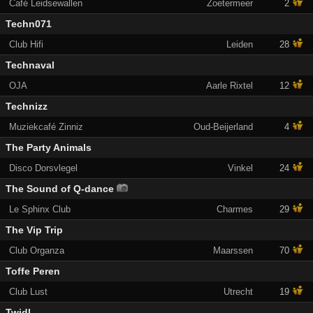
Café Leidsewallen
Zoetermeer
2
Techn071
Club Hifi
Leiden
28
Technaval
OJA
Aarle Rixtel
12
Technizz
Muziekcafé Zinniz
Oud-Beijerland
4
The Party Animals
Disco Dorsvlegel
Vinkel
24
The Sound of Q-dance
Le Sphinx Club
Charmes
29
The Vip Trip
Club Organza
Maarssen
70
Toffe Peren
Club Lust
Utrecht
19
Twidl