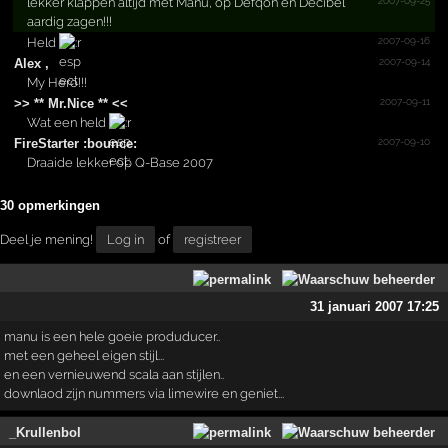
2007-09-25
lekker klappen altijd met Manu, op Defqon en Decibel
aardig zagen!!!
2007-09-16
Held
2007-09-14
Alex ,
My Hero!!!
2007-09-11
>> **­ Mr.­Nice **­ <<
Wat een held
2007-09-10
FireStarter :bounce:
Draaide lekker op Q-Base 2007
30 opmerkingen
Deel je mening!
Log in
of
registreer
31 januari 2007 17:25
manu is een hele goeie produducer..
met een geheel eigen stijl...
en een vernieuwend scala aan stijlen..
downlaod zijn nummers via limewire en geniet...
_Krullenbol