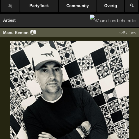
Jij
Partyflock
Community
Overig
🔍
Artiest
📷
Manu Kenton
1287 fans