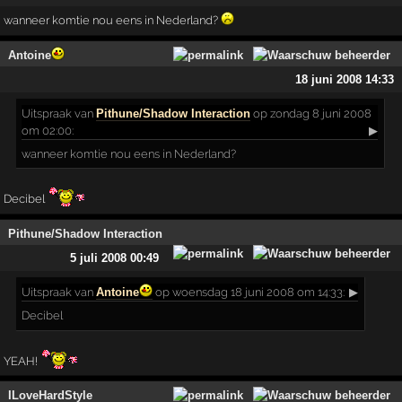
wanneer komtie nou eens in Nederland?
Antoine
18 juni 2008 14:33
Uitspraak
van
Pithune/Shadow Interaction
op zondag 8 juni 2008
om 02:00:
▶
wanneer komtie nou eens in Nederland?
Decibel
Pithune/Shadow Interaction
5 juli 2008 00:49
Uitspraak
van
Antoine
op woensdag 18 juni 2008 om 14:33:
▶
Decibel
YEAH!
ILoveHardStyle