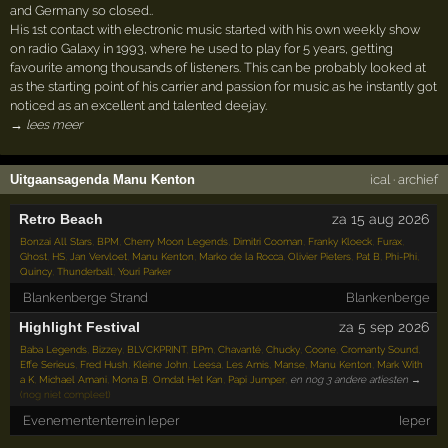
and Germany so closed..
His 1st contact with electronic music started with his own weekly show
on radio Galaxy in 1993, where he used to play for 5 years, getting
favourite among thousands of listeners. This can be probably looked at
as the starting point of his carrier and passion for music as he instantly got
noticed as an excellent and talented deejay.
→ lees meer
Uitgaansagenda Manu Kenton
ical
·
archief
Retro Beach
za 15 aug 2026
Bonzai All Stars
,
BPM
,
Cherry Moon Legends
,
Dimitri Cooman
,
Franky Kloeck
,
Furax
,
Ghost
,
HS
,
Jan Vervloet
,
Manu Kenton
,
Marko de la Rocca
,
Olivier Pieters
,
Pat B
,
Phi-Phi
,
Quincy
,
Thunderball
,
Youri Parker
Blankenberge Strand
Blankenberge
Highlight Festival
za 5 sep 2026
Baba Legends
,
Bizzey
,
BLVCKPRINT
,
BPm
,
Chavanté
,
Chucky
,
Coone
,
Cromanty Sound
,
Effe Serieus
,
Fred Hush
,
Kleine John
,
Leesa
,
Les Amis
,
Manse
,
Manu Kenton
,
Mark With
a K
,
Michael Amani
,
Mona B
,
Omdat Het Kan
,
Papi Jumper
,
en nog 3 andere artiesten →
(nog niet compleet)
Evenemententerrein Ieper
Ieper