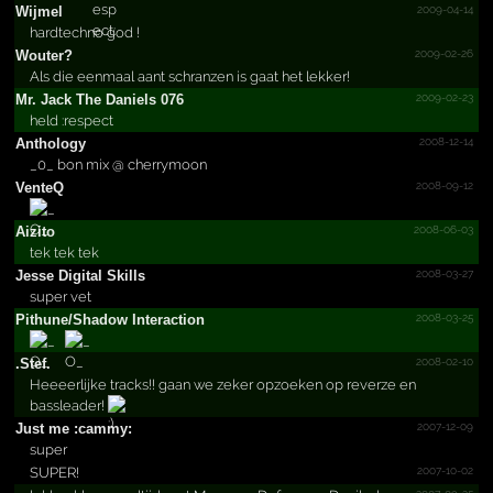
2009-04-14
Wijmel
hardtechno god !
2009-02-26
Wouter?
Als die eenmaal aant schranzen is gaat het lekker!
2009-02-23
Mr.­ Jack The Daniels 076
held :respect
2008-12-14
Anthology
_0_ bon mix @ cherrymoon
2008-09-12
VenteQ
2008-06-03
Aizito
tek tek tek
2008-03-27
Jesse Digital Skills
super vet
2008-03-25
Pithune/­Shadow Interaction
2008-02-10
.Stef.
Heeeerlijke tracks!! gaan we zeker opzoeken op reverze en
bassleader!
2007-12-09
Just me :cammy:
super
2007-10-02
SUPER!