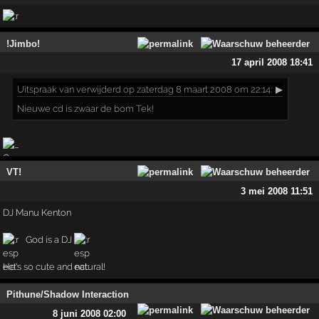
!Jimbo!
17 april 2008 18:41
Uitspraak
van verwijderd op zaterdag 8 maart 2008 om 22:14:
▶
Nieuwe cd is zwaar de bom Tek!
VT!
3 mei 2008 11:51
DJ Manu Kenton
God is a DJ
He's so cute and natural!
Pithune/Shadow Interaction
8 juni 2008 02:00