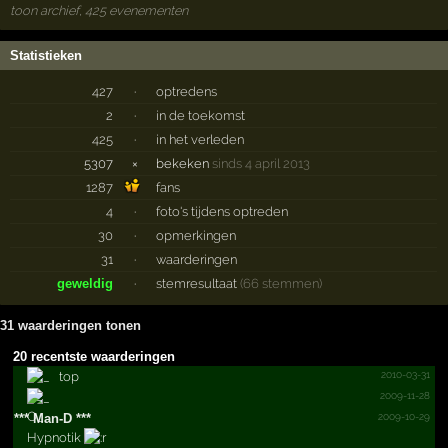
toon archief, 425 evenementen
Statistieken
427
·
optredens
2
·
in de toekomst
425
·
in het verleden
5307
×
bekeken
sinds 4 april 2013
1287
fans
4
·
foto's tijdens optreden
30
·
opmerkingen
31
·
waarderingen
geweldig
·
stemresultaat
(66 stemmen)
31 waarderingen tonen
20 recentste waarderingen
2010-03-31
top
2009-11-28
2009-10-29
***­ Man-D ***­
Hypnotik