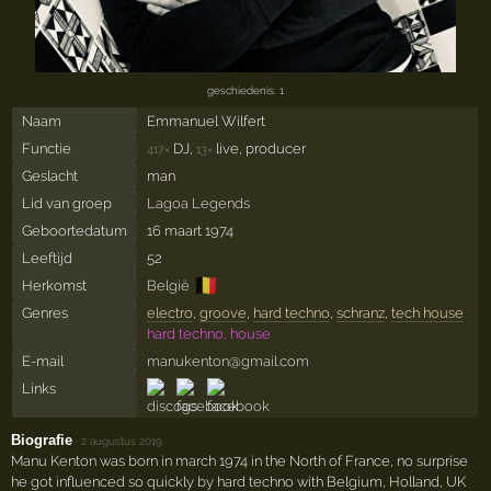
geschiedenis: 1
Naam
Emmanuel Wilfert
Functie
DJ,
live, producer
417×
13×
Geslacht
man
Lid van groep
Lagoa Legends
Geboortedatum
16 maart 1974
Leeftijd
52
🇧🇪
Herkomst
België
Genres
electro
,
groove
,
hard techno
,
schranz
,
tech house
hard techno, house
E-mail
manukenton@gmail.com
Links
Biografie
·
2 augustus 2019
Manu Kenton was born in march 1974 in the North of France, no surprise
he got influenced so quickly by hard techno with Belgium, Holland, UK