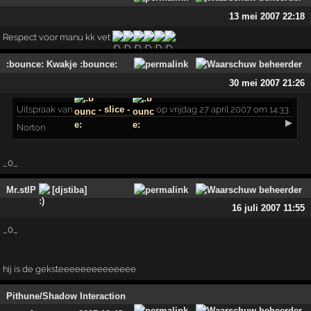
13 mei 2007 22:18
Respect voor manu kk vet
:bounce: Kwakje :bounce:
30 mei 2007 21:26
Uitspraak
van
- slice -
op vrijdag 27 april 2007 om 14:33:
▶
Norton
_0_
Mr.stIP
[djstiba]
16 juli 2007 11:55
_0_
hij is de geksteeeeeeeeeeeeee
Pithune/Shadow Interaction