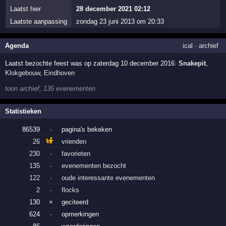
Laatst hier
28 december 2021 02:12
Laatste aanpassing
zondag 23 juni 2013 om 20:33
Agenda
ical
·
archief
Laatst bezochte feest was op zaterdag 10 december 2016:
Snakepit
,
Klokgebouw
,
Eindhoven
toon archief, 135 evenementen
Statistieken
86539
·
pagina's bekeken
26
vrienden
230
·
favorieten
135
·
evenementen bezocht
122
·
oude interessante evenementen
2
·
flocks
130
×
geciteerd
624
·
opmerkingen