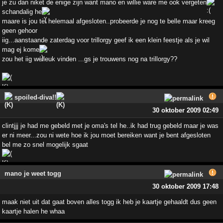
je zu dan niket de enige zijn want mano en willie ware me ook vergeten
schandalig he
maare is jou tel helemaal afgesloten..probeerde je nog te belle maar kreeg
geen gehoor
iig...aanstaande zaterdag voor trillorgy geef ik een klein feestje als je wil
mag ej kome
zou het iig welleuk vinden ...gs je trouwens nog na trillorgy??
spoiled-diva!!
30 oktober 2009 02:49
clintjjj je had me gebeld met je oma's tel he..ik had trug gebeld maar je was
er ni meer...zou ni wete hoe ik jou moet bereiken want je bent afgesloten
bel me zo snel mogelijk sgaat
mano je weet togg
30 oktober 2009 17:48
maak niet uit dat gaat boven alles togg ik heb je kaartje gehaaldt dus geen
kaartje halen he whaa