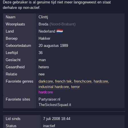
Deze gebruiker is al geruime tijd niet meer langsgeweest en staat
derhalve op non-actief.
Naam
Clinttj
Woonplaats
Breda
(
Noord-Brabant
)
🇳🇱
Land
Nederland
Beroep
Hakker
Geboortedatum
20 augustus 1989
Leeftijd
36
Geslacht
man
Geaardheid
hetero
Relatie
nee
Favoriete genres
darkcore
,
french tek
,
frenchcore
,
hardcore
,
industrial hardcore
,
terror
hardcore
Favoriete sites
Partyraiser.nl
TheSickestSquad.it
Lid sinds
7 juli 2008 18:44
Status
inactief