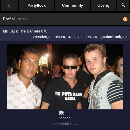
Jij
Partyflock
Community
Overig
🔍
Profiel
· 911050
Mr. Jack The Daniels 076
vrienden
·
album
·
favorieten
·
gastenboek
,26
,116
,230
,396
berichtenfoto →