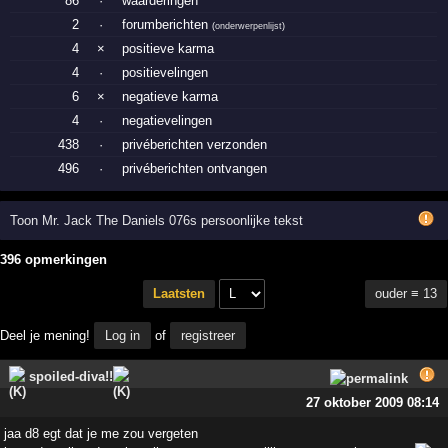
86
·
waarderingen
2
·
forumberichten
(
onderwerpenlijst
)
4
×
positieve karma
4
·
positievelingen
6
×
negatieve karma
4
·
negatievelingen
438
·
privéberichten verzonden
496
·
privéberichten ontvangen
Toon Mr. Jack The Daniels 076s persoonlijke tekst
396 opmerkingen
ouder ≡ 13
Laatsten
Deel je mening!
Log in
of
registreer
spoiled-diva!!
27 oktober 2009 08:14
jaa d8 egt dat je me zou vergeten