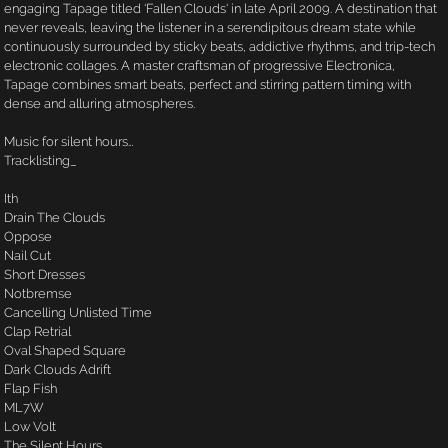
engaging Tapage titled ‘Fallen Clouds‘ in late April 2009. A destination that
never reveals, leaving the listener in a serendipitous dream state while
continuously surrounded by sticky beats, addictive rhythms, and trip-tech
electronic collages. A master craftsman of progressive Electronica,
Tapage combines smart beats, perfect and stirring pattern timing with
dense and alluring atmospheres.
Music for silent hours…
Tracklisting_
Ith
Drain The Clouds
Oppose
Nail Cut
Short Dresses
Notbremse
Cancelling Unlisted Time
Clap Retrial
Oval Shaped Square
Dark Clouds Adrift
Flap Fish
ML7W
Low Volt
The Silent Hours