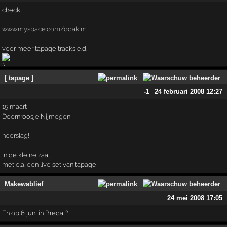
check
www.myspace.com/odakim
voor meer tapage tracks e.d.
[ tapage ]
-1
24 februari 2008 12:27
15 maart
Doornroosje Nijmegen
neerslag!
in de kleine zaal
met o.a. een live set van tapage
Makewablief
24 mei 2008 17:05
En op 6 juni in Breda ?