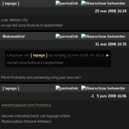
[ tapage ]
25 mei 2008 16:24
yup...sleepy city
en op het zxzw festival in september
Makewablief
31 mei 2008 10:35
Uitspraak
van
[ tapage ]
op zondag 25 mei 2008 om 16:24:
▶
op het zxzw festival in september
Most Probably wel aanwezig,vorig jaar was vet !
[ tapage ]
-1
5 juni 2008 16:06
www.myspace.com/front024
nieuwe industrial track van tapage online
'Radiocarbon Mutant Athletes'