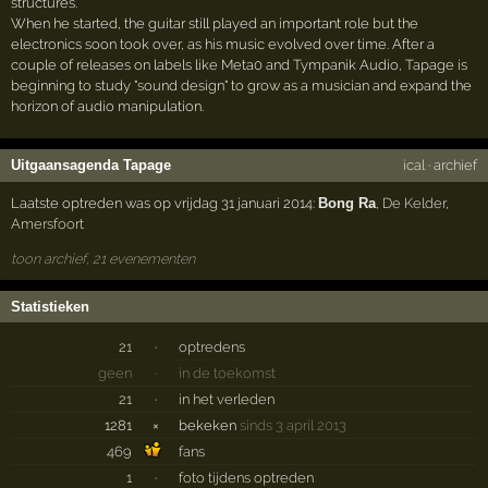
structures.
When he started, the guitar still played an important role but the
electronics soon took over, as his music evolved over time. After a
couple of releases on labels like Meta0 and Tympanik Audio, Tapage is
beginning to study "sound design" to grow as a musician and expand the
horizon of audio manipulation.
Uitgaansagenda Tapage
ical
·
archief
Laatste optreden was op vrijdag 31 januari 2014:
Bong Ra
,
De Kelder
,
Amersfoort
toon archief, 21 evenementen
Statistieken
21
·
optredens
geen
·
in de toekomst
21
·
in het verleden
1281
×
bekeken
sinds 3 april 2013
469
fans
1
·
foto tijdens optreden