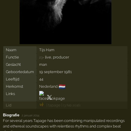
Naam
Tijs Ham
Functie
live, producer
23×
Geslacht
man
Geboortedatum
19 september 1981
Leeftijd
44
🇳🇱
Herkomst
Nederland
Links
Lid
[ tapage ]
(3 feb 2016)
Biografie
·
2 januari 2014
For several years Tapage has been combining manipulated recordings
and ethereal soundscapes with relentless rhythms and complex beat