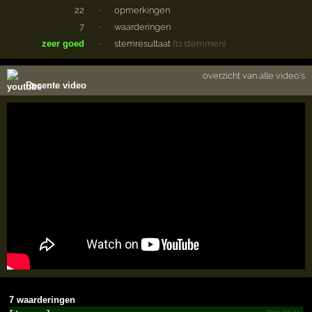
22
·
opmerkingen
7
·
waarderingen
zeer goed
·
stemresultaat
(11 stemmen)
overzicht van alle video's
Recente video
7 waarderingen