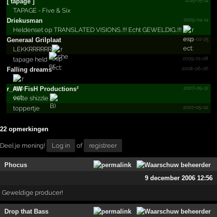
2015-05-14
[ tapage ]
TAPAGE - Five & Six
2009-04-14
Driekusman
Heldenset op TRANSLATED VISIONS..!!! Echt GEWELDIG..!!!
2009-02-25
Generaal Grilplaat
LEKKRRRRRR
2009-01-08
tapage held
2008-06-06
Falling dreams
2007-09-12
r_­AW FisH Produc­tions²
vette shizzle
2007-05-02
toppertje
22 opmerkingen
Deel je mening!
Log in
of
registreer
Phocus
9 december 2006 12:56
Geweldige producer!
Drop that Bass