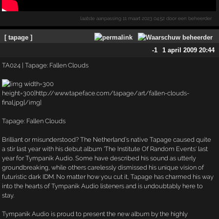
laatste aanpassing
11 maart 2023 04:52
door een beheerder
[ tapage ]
-1
1 april 2009 20:44
TA024 | Tapage: Fallen Clouds
Tapage: Fallen Clouds
Brilliant or misunderstood? The Netherland’s native Tapage caused quite
a stir last year with his debut album ‘The Institute Of Random Events‘ last
year for Tympanik Audio. Some have described his sound as utterly
groundbreaking, while others carelessly dismissed his unique vision of
futuristic dark IDM. No matter how you cut it, Tapage has charmed his way
into the hearts of Tympanik Audio listeners and is undoubtably here to
stay.
Tympanik Audio is proud to present the new album by the highly