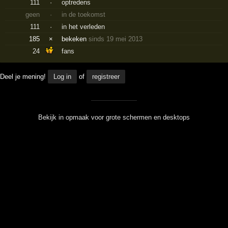
111
·
optredens
geen
·
in de toekomst
111
·
in het verleden
185
×
bekeken
sinds 19 mei 2013
24
fans
Deel je mening!
Log in
of
registreer
Bekijk in opmaak voor grote schermen en desktops