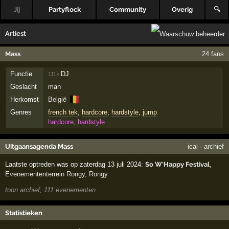
Jij
Partyflock
Community
Overig
🔍
Artiest
Mass
24 fans
Functie
DJ
111×
Geslacht
man
🇧🇪
Herkomst
België
Genres
french tek
,
hardcore
,
hardstyle
,
jump
hardcore, hardstyle
Uitgaansagenda Mass
ical
·
archief
Laatste optreden was op zaterdag 13 juli 2024:
So W'Happy Festival
,
Evenemententerrein Rongy
,
Rongy
toon archief, 111 evenementen
Statistieken