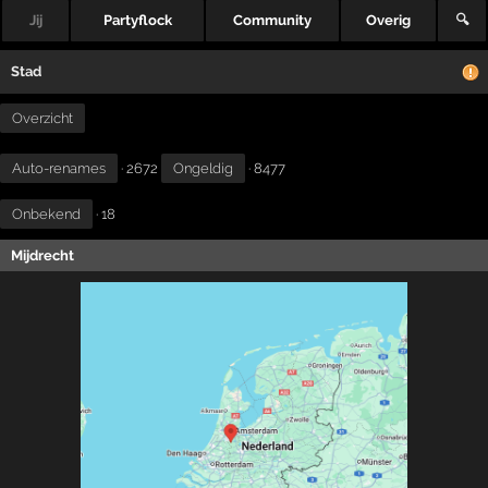
Jij
Partyflock
Community
Overig
🔍
Stad
Overzicht
Auto-renames
· 2672
Ongeldig
· 8477
Onbekend
· 18
Mijdrecht