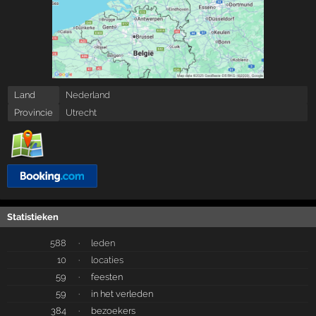
Land
Nederland
Provincie
Utrecht
Statistieken
588
·
leden
10
·
locaties
59
·
feesten
59
·
in het verleden
384
·
bezoekers