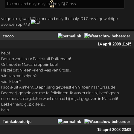
the one and only, only the holy..Dj Cross
volgens mij was t 'The one and only, the holy, DJ Cross!', geweldige
avonden op 538
cocco
14 april 2008 11:45
help!
Ben op zoek naar Patrick uit Rotterdam!
Ontmoet in Marcanti op zijn kop!
Hij zei dat hij een vriend was van Cross....
wie kan me helpen?
wie ik ben?
Nicole uit Arnhem....8 april jarig geweest en hij toen naar Brass. de
Boerderij gebeld om me te feliciteren...ik was er niet...hij heeft geen
nummer achtergelaten want die had hij mij al gegeven in Marcanti!
Lekker handig...11 cijfers...
help
Tuinkaboutertje
15 april 2008 23:09