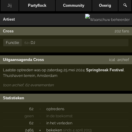
Jij
Partyflock
Community
Overig
🔍
Artiest
Cross
202 fans
Functie
DJ
62×
Uitgaansagenda Cross
ical
·
archief
Laatste optreden was op zaterdag 25 mei 2024:
Springbreak Festival
,
Thuishaven terrein
,
Amsterdam
toon archief, 62 evenementen
Statistieken
62
·
optredens
geen
·
in de toekomst
62
·
in het verleden
2465
×
bekeken
sinds 4 april 2013