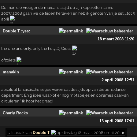
De man die vroeger de marcanti altijd op zijn kop zetten ...anno
2007/2008 gaan we de tijden herleven en heb ik genoten van je set ....tot 5
april
Double T :yes:
18 maart 2008 11:20
the one and only, only the holy..Dj Cross
ofzoiets
manakin
2 april 2008 12:51
absoluut fantastische setjes waren dat destijds op van diepens dance
department. Enig idee waar/of er nog mixtapejes en opnames daarvan
circuleren? Ik hoor het graag!
Charly Rocks
13 april 2008 17:01
Uitspraak
van
Double T
op dinsdag 18 maart 2008 om 11:20:
▶