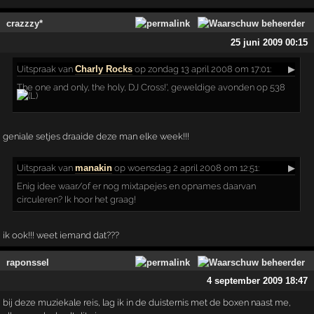
crazzzy*
25 juni 2009 00:15
Uitspraak
van
Charly Rocks
op zondag 13 april 2008 om 17:01:
▶
The one and only, the holy, DJ Cross!', geweldige avonden op 538
geniale setjes draaide deze man elke week!!!
Uitspraak
van
manakin
op woensdag 2 april 2008 om 12:51:
▶
Enig idee waar/of er nog mixtapejes en opnames daarvan
circuleren? Ik hoor het graag!
ik ook!!! weet iemand dat???
raponssel
4 september 2009 18:47
bij deze muziekale reis, lag ik in de duisternis met de boxen naast me,