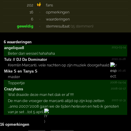
202
fans
16
·
opmerkingen
6
·
waarderingen
geweldig
·
stemresultaat
(15 stemmen)
6 waarderingen
2013-03-14
angelique8
Beter dan wessel hahahaha
2010-11-28
Tulz //­ DJ Da Dominator
Kremlin Marcanti, vele nachten op zijn muziek doorgehaald
2008-06-26
Mike S en Tanya S
master
2008-04-04
Toppertje
2008-02-17
Crazyhans
Wat draaide deze man het dak er af !!!!
2007-12-31
De man die vroeger de marcanti altijd op zijn kop zetten
...anno 2007/2008 gaan we de tijden herleven en heb ik genoten
van je set ....tot 5 april
16 opmerkingen