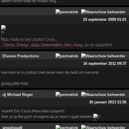
alleen sasha haalt dit niveau nog ...
19 september 2009 01:01
http://lsdb.nl/set/26262/Cross_-
_Trance_Energy_1999_Statenhallen_Den_Haag_30-10-1999.html
Elusive Productions
16 september 2011 09:37
hoe kom ik in contact met deze man, de held uit marcanti.
graag jullie hulp
dj Michael Roger
26 januari 2013 21:56
Yeahh!! Eric Cross (Marcantie topper!!)
See ya @ the gym of ergens als je weer s gaat draaien
!!
angelique8