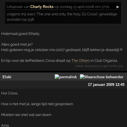
Uitspraak
van
Charly Rocks
op zondag 13 april 2008 om 17:01:
▶
volgens mij was t 'The one and only, the holy, DJ Cross!', geweldige
avonden op 538
Helemaal goed ©harly.
Alles goed met je?
Heb gisteren nog je oktober mix 2007 gedraaid, blijft lekker je draaistijl !!!
En tip voor de liefhebbers: Cross draait op
The Others
in Club Organza.
laatste aanpassing
15 april 2008 23:15
Elski
17 januari 2009 12:45
Hoi Cross,
Hoe is het met je...lange tijd niet gesproken.
Moeten we snel wat aan doen.
Arno