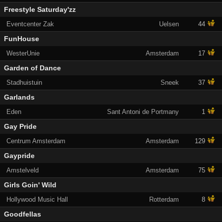
Freestyle Saturday'zz
Eventcenter Zak
Uelsen
44
FunHouse
WesterUnie
Amsterdam
17
Garden of Dance
Stadhuistuin
Sneek
37
Garlands
Eden
Sant Antoni de Portmany
1
Gay Pride
Centrum Amsterdam
Amsterdam
129
Gaypride
Amstelveld
Amsterdam
75
Girls Goin' Wild
Hollywood Music Hall
Rotterdam
8
Goodfellas