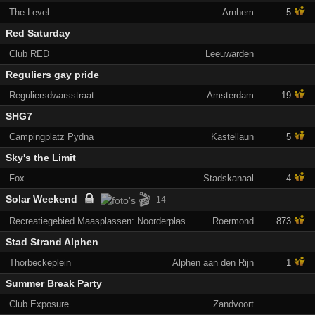
The Level
Arnhem
5
Red Saturday
Club RED
Leeuwarden
Reguliers gay pride
Reguliersdwarsstraat
Amsterdam
19
SHG7
Campingplatz Pydna
Kastellaun
5
Sky's the Limit
Fox
Stadskanaal
4
🎬
Solar Weekend
14
Recreatiegebied Maasplassen: Noorderplas
Roermond
873
Stad Strand Alphen
Thorbeckeplein
Alphen aan den Rijn
1
Summer Break Party
Club Exposure
Zandvoort