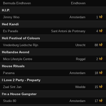
Bermuda Eindhoven
Eindhoven
H.I.P.
Jimmy Woo
Amsterdam
1
Hed Kandi
Es Paradis
Sant Antoni de Portmany
4
Holi Festival of Colours
Vredenburg Leidsche Rijn
Utrecht
88
Hollandse Avond
Mico Lifestyle Centre
Roggel
2
House Rituals
Panama
Amsterdam
18
I Love 2 Party - Preparty
Zaal Sint Jan
Weelde
15
I'm a House Gangster
Studio 80
Amsterdam
17