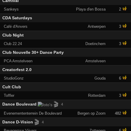
Carnival
Sankeys
Playa d'en Bossa
2
CDA Saturdays
Café d'Anvers
Antwerpen
3
Club Night
Club 22.24
Doetinchem
3
Club Nouvelle 30+ Dance Party
PCA Amstelveen
Amstelveen
Creatorfest 2.0
StudioGonz
Gouda
6
Cult Club
Toffler
Rotterdam
3
🎬
Dance Boulevard
4
Evenemententerrein De Boulevard
Bergen op Zoom
482
🎬
Dance D-Vision
4
Bevegemse Vijvers
Zottegem
6