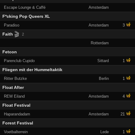
Escape Lounge & Caffé
Amsterdam
F*cking Pop Queers XL
Paradiso
Amsterdam
3
🎬
Faith
2
Rotterdam
Fetcon
Parenclub Cupido
Sittard
1
Fliegen mit der Hummeltaktik
Ritter Butzke
Berlin
1
Float After
REM Eiland
Amsterdam
4
Float Festival
Haparandadam
Amsterdam
21
Forest Festival
Voetbalterrein
Lede
1