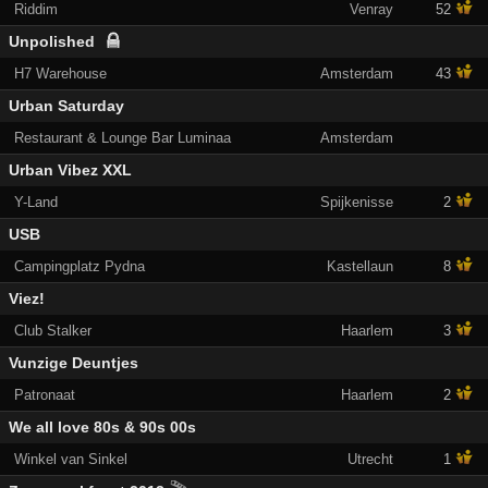
Riddim
Venray
52
Unpolished
H7 Warehouse
Amsterdam
43
Urban Saturday
Restaurant & Lounge Bar Luminaa
Amsterdam
Urban Vibez XXL
Y-Land
Spijkenisse
2
USB
Campingplatz Pydna
Kastellaun
8
Viez!
Club Stalker
Haarlem
3
Vunzige Deuntjes
Patronaat
Haarlem
2
We all love 80s & 90s 00s
Winkel van Sinkel
Utrecht
1