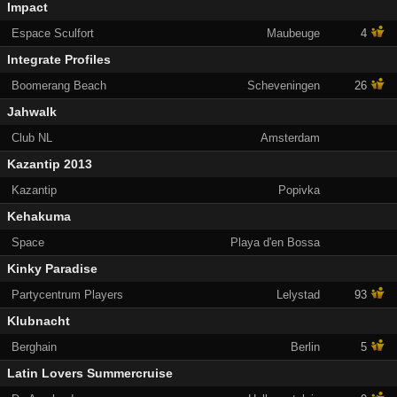
Impact
Espace Sculfort
Maubeuge
4
Integrate Profiles
Boomerang Beach
Scheveningen
26
Jahwalk
Club NL
Amsterdam
Kazantip 2013
Kazantip
Popivka
Kehakuma
Space
Playa d'en Bossa
Kinky Paradise
Partycentrum Players
Lelystad
93
Klubnacht
Berghain
Berlin
5
Latin Lovers Summercruise