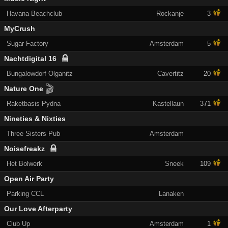
Havana Beachclub
Rockanje
3
MyCrush
Sugar Factory
Amsterdam
5
Nachtdigital 16
Bungalowdorf Olganitz
Cavertitz
20
🎬
Nature One
Raketbasis Pydna
Kastellaun
371
Nineties & Nixties
Three Sisters Pub
Amsterdam
Noisefreakz
Het Bolwerk
Sneek
109
Open Air Party
Parking CCL
Lanaken
Our Love Afterparty
Club Up
Amsterdam
1