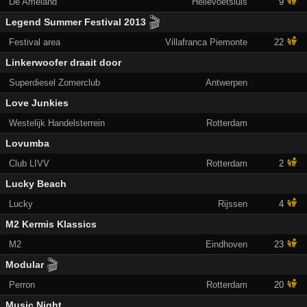
De Ameland
Hellevoetsluis
9
🎬
Legend Summer Festival 2013
Festival area
Villafranca Piemonte
22
Linkerwoofer draait door
Superdiesel Zomerclub
Antwerpen
Love Junkies
Westelijk Handelsterrein
Rotterdam
Lovumba
Club LIVV
Rotterdam
2
Lucky Beach
Lucky
Rijssen
4
M2 Kermis Klassics
M2
Eindhoven
23
🎬
Modular
Perron
Rotterdam
20
Music Night