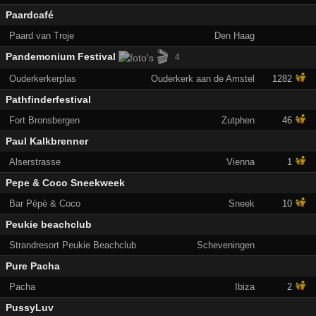
Paardcafé
Paard van Troje
Den Haag
🎬
Pandemonium Festival
4
Ouderkerkerplas
Ouderkerk aan de Amstel
1282
Pathfinderfestival
Fort Bronsbergen
Zutphen
46
Paul Kalkbrenner
Alserstrasse
Vienna
1
Pepe & Coco Sneekweek
Bar Pèpè & Coco
Sneek
10
Peukie beachclub
Strandresort Peukie Beachclub
Scheveningen
Pure Pacha
Pacha
Ibiza
2
PussyLuv