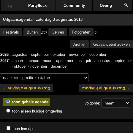
Jij
Partyflock
Community
Overig
🔍
Uitgaansagenda · zaterdag 3 augustus 2013
Festivals
Buiten
Genres
Fotografen
,
,787
3
Archief
Geavanceerd zoeken
2026
:
augustus
·
september
·
oktober
·
november
·
december
2027
:
januari
·
februari
·
maart
·
april
·
mei
·
juni
·
juli
·
augustus
·
september
·
oktober
·
november
·
december
← vrijdag 2 augustus 2013
zondag 4 augustus 2013 →
toon gehele agenda
volgorde:
toon alleen huidige omgeving
toon line-ups