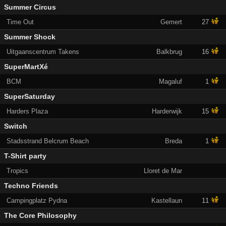
Summer Circus
Time Out
Gemert
27
Summer Shock
Uitgaanscentrum Takens
Balkbrug
16
SuperMartXé
BCM
Magaluf
1
SuperSaturday
Harders Plaza
Harderwijk
15
Switch
Stadsstrand Belcrum Beach
Breda
1
T-Shirt party
Tropics
Lloret de Mar
Techno Friends
Campingplatz Pydna
Kastellaun
11
The Core Philosophy