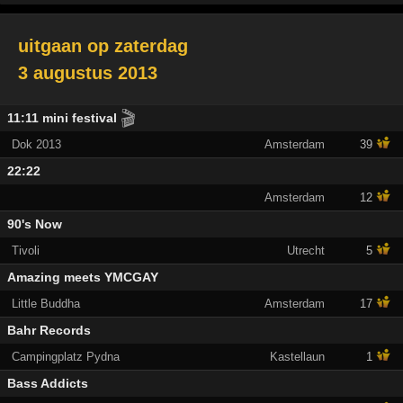
uitgaan op
zaterdag
3 augustus 2013
🎬
11:11 mini festival
Dok 2013
Amsterdam
39
22:22
Amsterdam
12
90's Now
Tivoli
Utrecht
5
Amazing meets YMCGAY
Little Buddha
Amsterdam
17
Bahr Records
Campingplatz Pydna
Kastellaun
1
Bass Addicts