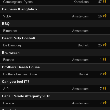
Campingplatz Pydna
Kastellaun
47
Bauhaus Klangfabrik
VLLA
Amsterdam
16
BBQ
Bitterzoet
Amsterdam
BeachParty Bocholt
De Damburg
Bocholt
25
Brainwash
Escape
Amsterdam
1
Brothers Beach House
Brothers Festival Dome
Bunnik
2
Can you feel iT?
AIR
Amsterdam
7
Canal Parade Afterparty 2013
Escape
Amsterdam
7