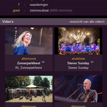
7
·
waarderingen
goed
·
stemresultaat
(8489 stemmen)
Video's
overzicht van alle video's
aftermovie
eindshow
'24
'23
Zomerparkfeest
Stereo Sunday
IN
,
Zomerparkfeest
Stereo Sunday
aftermovie
aftermovie