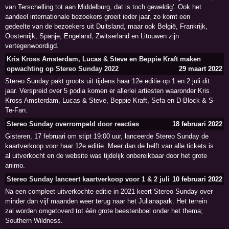
van Terschelling tot aan Middelburg, dat is toch geweldig'. Ook het
aandeel internationale bezoekers groeit ieder jaar, zo komt een
gedeelte van de bezoekers uit Duitsland, maar ook België, Frankrijk,
Oostenrijk, Spanje, Engeland, Zwitserland en Litouwen zijn
vertegenwoordigd.
Kris Kross Amsterdam, Lucas & Steve en Beppie Kraft maken
opwachting op Stereo Sunday 2022
29 maart 2022
Stereo Sunday pakt groots uit tijdens haar 12e editie op 1 en 2 juli dit
jaar. Verspreid over 5 podia komen er allerlei artiesten waaronder Kris
Kross Amsterdam, Lucas & Steve, Beppie Kraft, Sefa en D-Block & S-
Te-Fan.
Stereo Sunday overrompeld door reacties
18 februari 2022
Gisteren, 17 februari om stipt 19:00 uur, lanceerde Stereo Sunday de
kaartverkoop voor haar 12e editie. Meer dan de helft van alle tickets is
al uitverkocht en de website was tijdelijk onbereikbaar door het grote
animo.
Stereo Sunday lanceert kaartverkoop voor 1 & 2 juli
10 februari 2022
Na een compleet uitverkochte editie in 2021 keert Stereo Sunday over
minder dan vijf maanden weer terug naar het Julianapark. Het terrein
zal worden omgetoverd tot één grote beestenboel onder het thema;
Southern Wildness.