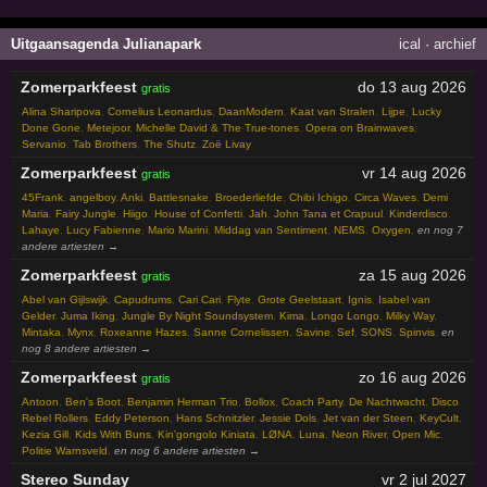
Uitgaansagenda Julianapark
ical
·
archief
Zomerparkfeest
do 13 aug 2026
gratis
Alina Sharipova
,
Cornelius Leonardus
,
DaanModern
,
Kaat van Stralen
,
Lijpe
,
Lucky
Done Gone
,
Metejoor
,
Michelle David & The True-tones
,
Opera on Brainwaves
,
Servanio
,
Tab Brothers
,
The Shutz
,
Zoë Livay
Zomerparkfeest
vr 14 aug 2026
gratis
45Frank
,
angelboy
,
Anki
,
Battlesnake
,
Broederliefde
,
Chibi Ichigo
,
Circa Waves
,
Demi
Maria
,
Fairy Jungle
,
Hiigo
,
House of Confetti
,
Jah
,
John Tana et Crapuul
,
Kinderdisco
,
Lahaye
,
Lucy Fabienne
,
Mario Marini
,
Middag van Sentiment
,
NEMS
,
Oxygen
,
en nog 7
andere artiesten →
Zomerparkfeest
za 15 aug 2026
gratis
Abel van Gijlswijk
,
Capudrums
,
Cari Cari
,
Flyte
,
Grote Geelstaart
,
Ignis
,
Isabel van
Gelder
,
Juma Iking
,
Jungle By Night Soundsystem
,
Kima
,
Longo Longo
,
Milky Way
,
Mintaka
,
Mynx
,
Roxeanne Hazes
,
Sanne Cornelissen
,
Savine
,
Sef
,
SONS
,
Spinvis
,
en
nog 8 andere artiesten →
Zomerparkfeest
zo 16 aug 2026
gratis
Antoon
,
Ben's Boot
,
Benjamin Herman Trio
,
Bollox
,
Coach Party
,
De Nachtwacht
,
Disco
Rebel Rollers
,
Eddy Peterson
,
Hans Schnitzler
,
Jessie Dols
,
Jet van der Steen
,
KeyCult
,
Kezia Gill
,
Kids With Buns
,
Kin'gongolo Kiniata
,
LØNA
,
Luna
,
Neon River
,
Open Mic
,
Politie Warnsveld
,
en nog 6 andere artiesten →
Stereo Sunday
vr 2 jul 2027