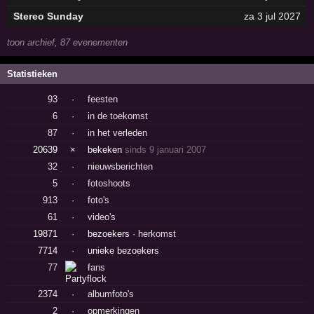
Stereo Sunday
za 3 jul 2027
toon archief, 87 evenementen
Statistieken
93
·
feesten
6
·
in de toekomst
87
·
in het verleden
20639
×
bekeken
sinds 9 januari 2007
32
·
nieuwsberichten
5
·
fotoshoots
913
·
foto's
61
·
video's
19871
·
bezoekers ·
herkomst
7714
·
unieke bezoekers
77
fans
2374
·
albumfoto's
2
·
opmerkingen