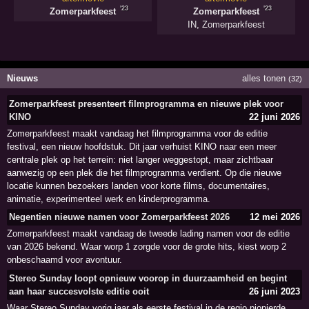
'23
'23
Zomerparkfeest
Zomerparkfeest
IN
,
Zomerparkfeest
Nieuws
alles tonen
(32)
Zomerparkfeest presenteert filmprogramma en nieuwe plek voor
KINO
22 juni 2026
Zomerparkfeest maakt vandaag het filmprogramma voor de editie
festival, een nieuw hoofdstuk. Dit jaar verhuist KINO naar een meer
centrale plek op het terrein: niet langer weggestopt, maar zichtbaar
aanwezig op een plek die het filmprogramma verdient. Op die nieuwe
locatie kunnen bezoekers landen voor korte films, documentaires,
animatie, experimenteel werk en kinderprogramma.
Negentien nieuwe namen voor Zomerparkfeest 2026
12 mei 2026
Zomerparkfeest maakt vandaag de tweede lading namen voor de editie
van 2026 bekend. Waar worp 1 zorgde voor de grote hits, kiest worp 2
onbeschaamd voor avontuur.
Stereo Sunday loopt opnieuw voorop in duurzaamheid en begint
aan haar succesvolste editie ooit
26 juni 2023
Waar Stereo Sunday vorig jaar als eerste festival in de regio pionierde