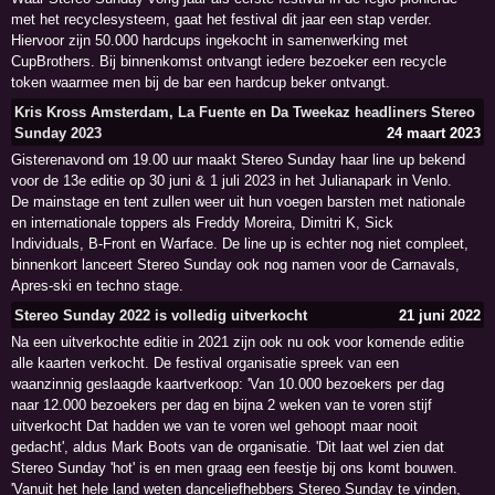
met het recyclesysteem, gaat het festival dit jaar een stap verder.
Hiervoor zijn 50.000 hardcups ingekocht in samenwerking met
CupBrothers. Bij binnenkomst ontvangt iedere bezoeker een recycle
token waarmee men bij de bar een hardcup beker ontvangt.
Kris Kross Amsterdam, La Fuente en Da Tweekaz headliners Stereo
Sunday 2023
24 maart 2023
Gisterenavond om 19.00 uur maakt Stereo Sunday haar line up bekend
voor de 13e editie op 30 juni & 1 juli 2023 in het Julianapark in Venlo.
De mainstage en tent zullen weer uit hun voegen barsten met nationale
en internationale toppers als Freddy Moreira, Dimitri K, Sick
Individuals, B-Front en Warface. De line up is echter nog niet compleet,
binnenkort lanceert Stereo Sunday ook nog namen voor de Carnavals,
Apres-ski en techno stage.
Stereo Sunday 2022 is volledig uitverkocht
21 juni 2022
Na een uitverkochte editie in 2021 zijn ook nu ook voor komende editie
alle kaarten verkocht. De festival organisatie spreek van een
waanzinnig geslaagde kaartverkoop: 'Van 10.000 bezoekers per dag
naar 12.000 bezoekers per dag en bijna 2 weken van te voren stijf
uitverkocht Dat hadden we van te voren wel gehoopt maar nooit
gedacht', aldus Mark Boots van de organisatie. 'Dit laat wel zien dat
Stereo Sunday 'hot' is en men graag een feestje bij ons komt bouwen.
'Vanuit het hele land weten danceliefhebbers Stereo Sunday te vinden,