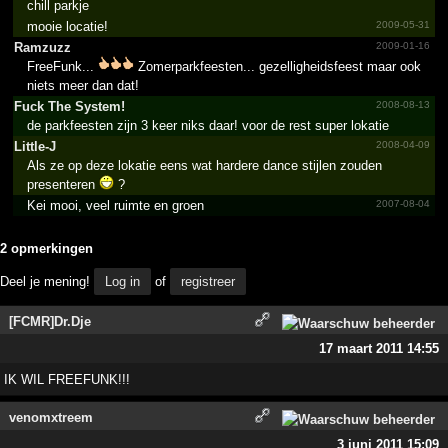
chill parkje
mooie locatie!
2009-05-31
Ramzuzz
2009-01-16
FreeFunk...
Zomerparkfeesten... gezelligheidsfeest maar ook
niets meer dan dat!
Fuck The System!­
2008-08-13
de parkfeesten zijn 3 keer niks daar! voor de rest super lokatie
Little-J
2008-04-09
Als ze op deze lokatie eens wat hardere dance stijlen zouden
presenteren
?
Kei mooi, veel ruimte en groen
2007-08-04
2 opmerkingen
Deel je mening!
Log in
of
registreer
[FCMR]Dr.Dje
17 maart 2011 14:55
IK WIL FREEFUNK!!!
venomxtreem
3 juni 2011 15:09