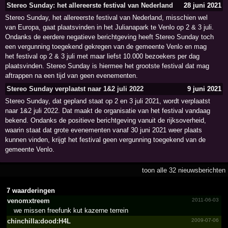
Stereo Sunday: het allereerste festival van Nederland
28 juni 2021
Stereo Sunday, het allereerste festival van Nederland, misschien wel
van Europa, gaat plaatsvinden in het Julianapark te Venlo op 2 & 3 juli.
Ondanks de eerdere negatieve berichtgeving heeft Stereo Sunday toch
een vergunning toegekend gekregen van de gemeente Venlo en mag
het festival op 2 & 3 juli met maar liefst 10.000 bezoekers per dag
plaatsvinden. Stereo Sunday is hiermee het grootste festival dat mag
aftrappen na een tijd van geen evenementen.
Stereo Sunday verplaatst naar 1&2 juli 2022
9 juni 2021
Stereo Sunday, dat gepland staat op 2 en 3 juli 2021, wordt verplaatst
naar 1&2 juli 2022. Dat maakt de organisatie van het festival vandaag
bekend. Ondanks de positieve berichtgeving vanuit de rijksoverheid,
waarin staat dat grote evenementen vanaf 30 juni 2021 weer plaats
kunnen vinden, krijgt het festival geen vergunning toegekend van de
gemeente Venlo.
toon alle 32 nieuwsberichten
7 waarderingen
venomxtreem
2011-06-03
we missen freefunk kut kazerne terrein
chinch­illa:d­ood:H4­L
2009-07-06