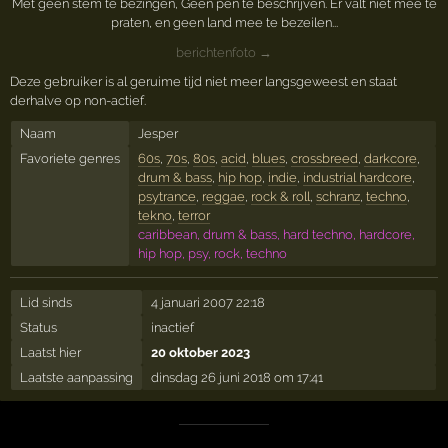
Met geen stem te bezingen, Geen pen te beschrijven. Er valt niet mee te
praten, en geen land mee te bezeilen...
berichtenfoto →
Deze gebruiker is al geruime tijd niet meer langsgeweest en staat
derhalve op non-actief.
Naam
Jesper
Favoriete genres
60s
,
70s
,
80s
,
acid
,
blues
,
crossbreed
,
darkcore
,
drum & bass
,
hip hop
,
indie
,
industrial hardcore
,
psytrance
,
reggae
,
rock & roll
,
schranz
,
techno
,
tekno
,
terror
caribbean, drum & bass, hard techno, hardcore,
hip hop, psy, rock, techno
Lid sinds
4 januari 2007 22:18
Status
inactief
Laatst hier
20 oktober 2023
Laatste aanpassing
dinsdag 26 juni 2018 om 17:41