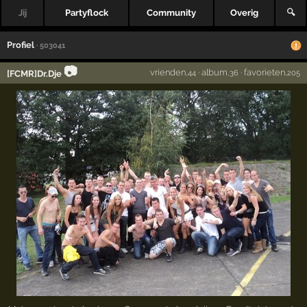
Jij
Partyflock
Community
Overig
🔍
Profiel
· 503041
📷
vrienden
·
album
·
favorieten
[FCMR]Dr.Dje
,44
,36
,205