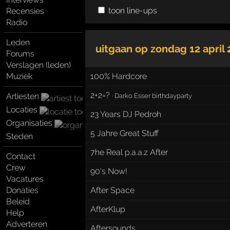
toon line-ups
Recensies
Radio
Leden
uitgaan op
zondag 12 april
Forums
Verslagen (leden)
Muziek
100% Hardcore
2+2=?
Artiesten
·
Darko Esser birthdayparty
Locaties
23 Years DJ Pedroh
Organisaties
5 Jahre Great Stuff
Steden
7he Real p.a.a.z After
Contact
Crew
90's Now!
Vacatures
Donaties
After Space
Beleid
AfterKlup
Help
Adverteren
Aftersounds