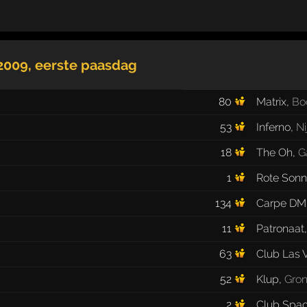
 2009
, eerste paasdag
80
Matrix
,
Bo
53
Inferno
,
N
18
The Oh
,
G
1
Rote Son
134
Carpe DM
11
Patronaat
63
Club Las 
52
Klup
,
Gron
2
Club Spac