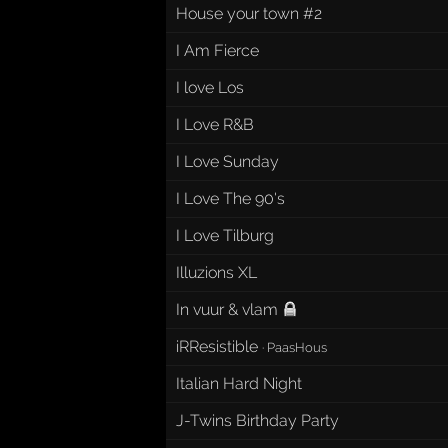
House your town #2
I Am Fierce
I love Los
I Love R&B
I Love Sunday
I Love The 90's
I Love Tilburg
Illuzions XL
In vuur & vlam
iRResistible
·
PaasHous
Italian Hard Night
J-Twins Birthday Party