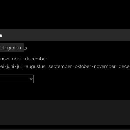
9
Fotografen
,
3
·
november
·
december
ei
·
juni
·
juli
·
augustus
·
september
·
oktober
·
november
·
dece