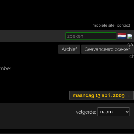
mobiele site
·
contact
🇳🇱
­
Archief
Geavanceerd zoeken
mber
maandag 13 april 2009 →
volgorde: