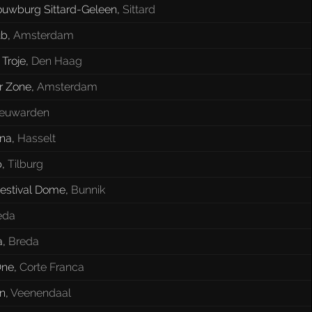
uwburg Sittard-Geleen
,
Sittard
ub
,
Amsterdam
Troje
,
Den Haag
r Zone
,
Amsterdam
euwarden
ena
,
Hasselt
p
,
Tilburg
Festival Dome
,
Bunnik
eda
a
,
Breda
One
,
Corte Franca
n
,
Veenendaal