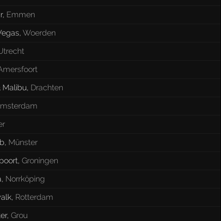
r
,
Emmen
Vegas
,
Woerden
Utrecht
Amersfoort
& Malibu
,
Drachten
msterdam
er
ub
,
Münster
poort
,
Groningen
a
,
Norrköping
alk
,
Rotterdam
er
,
Grou