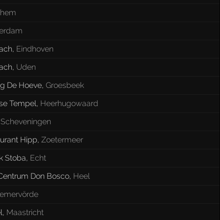
nhem
terdam
ach
,
Eindhoven
ach
,
Uden
ng De Hoeve
,
Groesbeek
se Tempel
,
Heerhugowaard
,
Scheveningen
aurant Hipp
,
Zoetermeer
k Stoba
,
Echt
 Centrum Don Bosco
,
Heel
emervörde
l
,
Maastricht