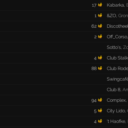
17
Kabarka
,
1
&ZO
,
Gron
62
Discothee
2
Off_Corso
Sotto's
,
Z
4
Club Stalk
88
Club Rod
Swingcafé
Club 8
,
Am
94
Complex
,
5
City Lido
,
4
't Haofke
,