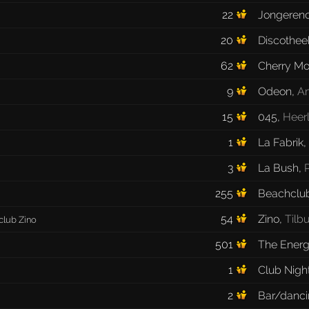
22
Jongerenc
20
Discothee
62
Cherry M
9
Odeon
,
A
15
045
,
Heer
1
La Fabrik
,
3
La Bush
,
255
Beachclu
54
Zino
,
Tilb
club Zino
501
The Ener
1
Club Night
2
Bar/danci