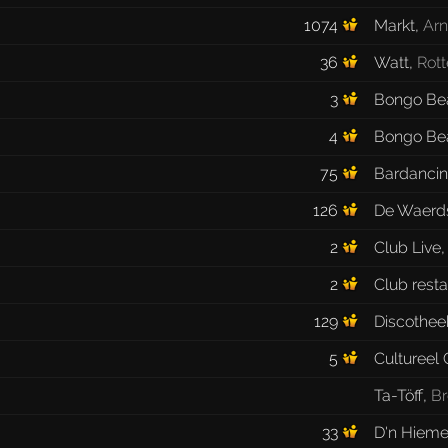
1074
Markt
,
Ar
36
Watt
,
Rot
3
Bongo Be
4
Bongo Be
75
Bardanci
126
De Waerd
2
Club Live
2
Club rest
129
Discothee
5
Cultureel
Ta-Töff
,
Br
33
D'n Hieme