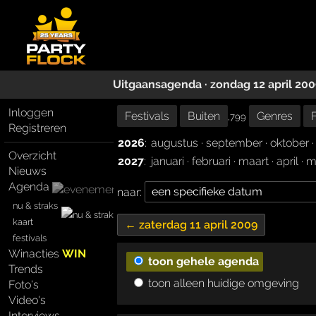
Uitgaansagenda · zondag 12 april 200
Inloggen
Festivals
Buiten
Genres
,799
Registreren
2026
:
augustus
·
september
·
oktober
Overzicht
2027
:
januari
·
februari
·
maart
·
april
·
m
Nieuws
Agenda
naar:
nu & straks
kaart
← zaterdag 11 april 2009
festivals
Winacties
WIN
toon gehele agenda
Trends
toon alleen huidige omgeving
Foto's
Video's
Interviews