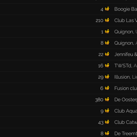
4
Boogie Ba
210
Club Las 
1
Quignon
,
8
Quignon
,
22
Jennifeu 
16
TWSTd
,
A
29
Illusion
,
Li
6
Fusion cl
380
De Ooster
9
Club Aqu
43
Club Catw
8
De Treemt