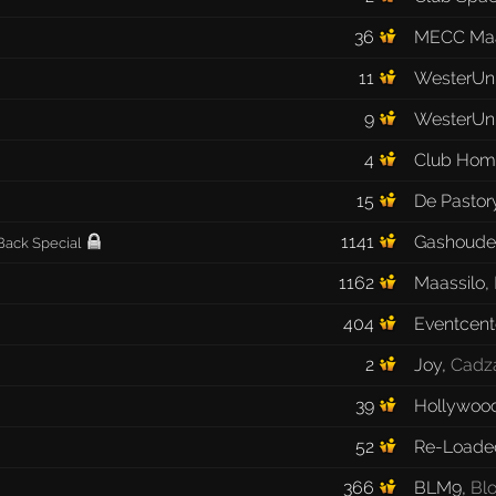
36
MECC Maa
11
WesterUn
9
WesterUn
4
Club Hom
15
De Pastor
1141
Gashoude
ack Special
1162
Maassilo
,
404
Eventcent
2
Joy
,
Cadz
39
Hollywood
52
Re-Loade
366
BLM9
,
Bl