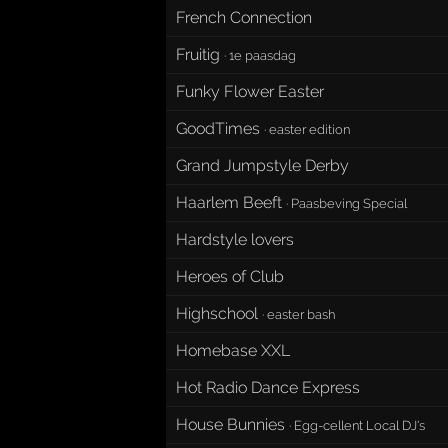
French Connection
Fruitig
·
1e paasdag
Funky Flower Easter
GoodTimes
·
easter edition
Grand Jumpstyle Derby
Haarlem Beeft
·
Paasbeving Special
Hardstyle lovers
Heroes of Club
Highschool
·
easter bash
Homebase XXL
Hot Radio Dance Express
House Bunnies
·
Egg-cellent Local DJ's