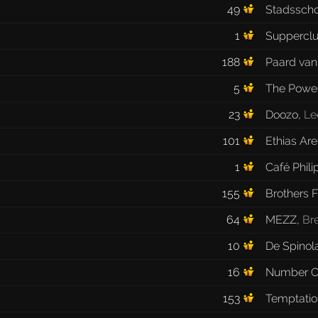
49
Stadsscho
1
Suppercl
188
Paard van 
5
The Powe
23
Doozo
,
Le
101
Ethias Ar
1
Café Phili
155
Brothers 
64
MEZZ
,
Br
10
De Spinol
16
Number 
153
Temptatio