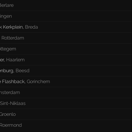
Berlare
ingen
k Kerkplein
,
Breda
,
Rotterdam
ottegem
er
,
Haarlem
enburg
,
Beesd
 Flashback
,
Gorinchem
sterdam
Sint-Niklaas
Groenlo
Roermond