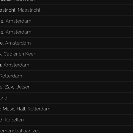
stricht
,
Maastricht
ie
,
Amsterdam
ie
,
Amsterdam
e
,
Amsterdam
y
,
Cadier en Keer
r
,
Amsterdam
Rotterdam
er Zak
,
Uelsen
and
 Music Hall
,
Rotterdam
d
,
Kapellen
oemendaal aan zee