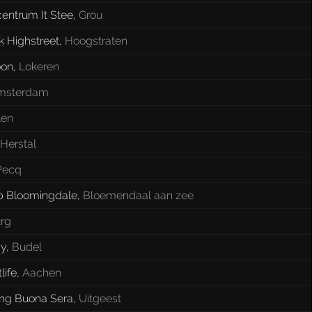
entrum It Stee
,
Grou
k Highstreet
,
Hoogstraten
oon
,
Lokeren
msterdam
len
Herstal
Pecq
b Bloomingdale
,
Bloemendaal aan zee
urg
gy
,
Budel
life
,
Aachen
ng Buona Sera
,
Uitgeest