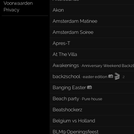
Voorwaarden
Privacy
Akon
Amsterdam Matinee
Amsterdam Soiree
Apres-T
At The Villa
Awakenings
·
Anniversary Weekend Back2B
🎬
back2school
·
easter edition
2
Banging Easter
Beach party
·
Pure house
Beatshockerz
Belgium vs Holland
BLM9 Openingsfeest