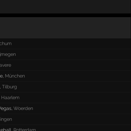
chum
ijmegen
avere
ne
,
München
,
Tilburg
,
Haarlem
Vegas
,
Woerden
ingen
eball
,
Rotterdam