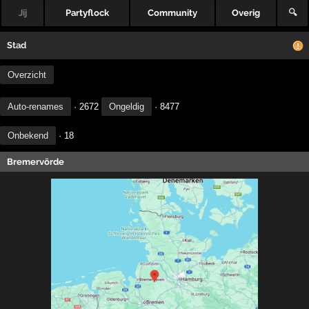
Jij
Partyflock
Community
Overig
🔍
Stad
Overzicht
Auto-renames
· 2672
Ongeldig
· 8477
Onbekend
· 18
Bremervörde