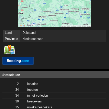
Land
Duitsland
Provincie
Niedersachsen
Statistieken
2
·
locaties
34
·
feesten
34
·
in het verleden
30
·
bezoekers
15
·
unieke bezoekers