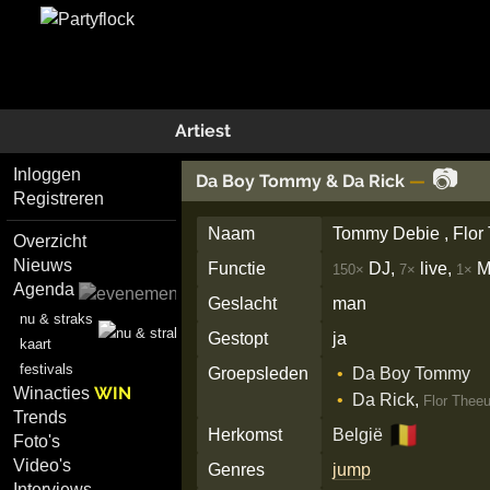
Artiest
📷
Inloggen
Da Boy Tommy & Da Rick
—
Registreren
Naam
Tommy Debie , Flo
Overzicht
Nieuws
Functie
DJ,
live,
M
150×
7×
1×
Agenda
Geslacht
man
nu & straks
Gestopt
ja
kaart
festivals
Groepsleden
Da Boy Tommy
WIN
Winacties
Da Rick
,
Flor Thee
Trends
🇧🇪
Herkomst
België
Foto's
Video's
Genres
jump
Interviews