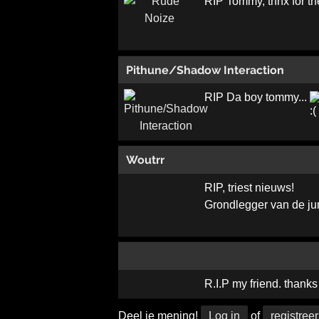
RIP Tommy, thnx for the 
Pithune/Shadow Interaction
RIP Da boy tommy...
Woutrr
RIP, triest nieuws!
Grondlegger van de ju
R.I.P my friend. thanks
Deel je mening!
Log in
of
registreer