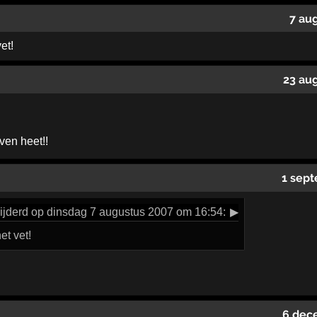
7 au
et!
23 au
ven heet!!
1 sept
ijderd op dinsdag 7 augustus 2007 om 16:54:
▶
et vet!
6 dec