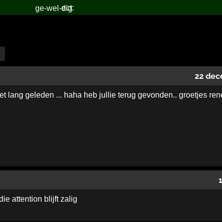
ge-wel-dig
22 dec
et lang geleden ... haha heb jullie terug gevonden.. groetjes re
ie attention blijft zalig