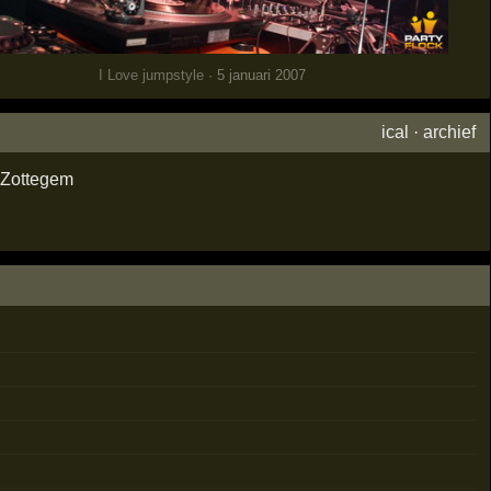
I Love jumpstyle
· 5 januari 2007
ical
·
archief
Zottegem