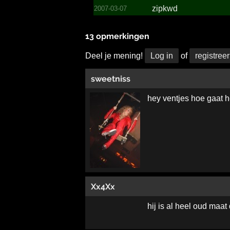
zipkwd
2007-03-07
13 opmerkingen
Deel je mening!
Log in
of
registreer
sweetniss
hey ventjes hoe gaat h
Xx4Xx
hij is al heel oud maat d