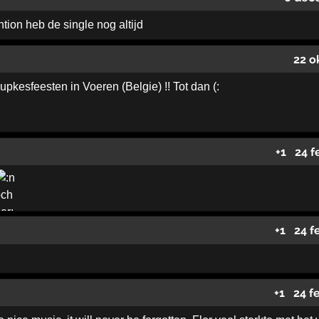
ntion heb de single nog altijd
22 o
kesfeesten in Voeren (Belgie) !! Tot dan (:
+1
24 f
+1
24 f
+1
24 f