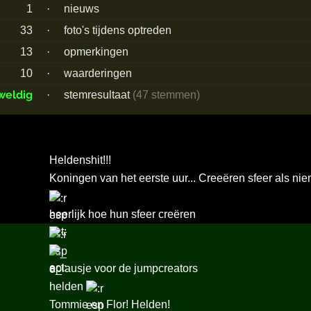
1
·
nieuws
33
·
foto's tijdens optreden
13
·
opmerkingen
10
·
waarderingen
weldig
·
stemresultaat
(47 stemmen)
Heldenshit!!!
Koningen van het eerste uur... Creeëren sfeer als n
heerlijk hoe hun sfeer creëren
aplausje voor de jumpcreators
helden
Tommie en Flor! Helden!