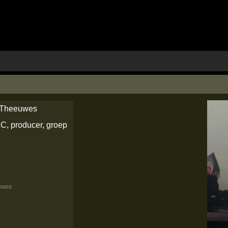
r Theeuwes
C, producer, groep
uwes