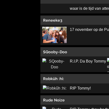
waar is de tijd van atte
Reneeke3
17 november op de Puup
SQooby-Doo
R.I.P. Da Boy Tommy
Robkûh :hi:
RIP Tommy!
Rude Noize