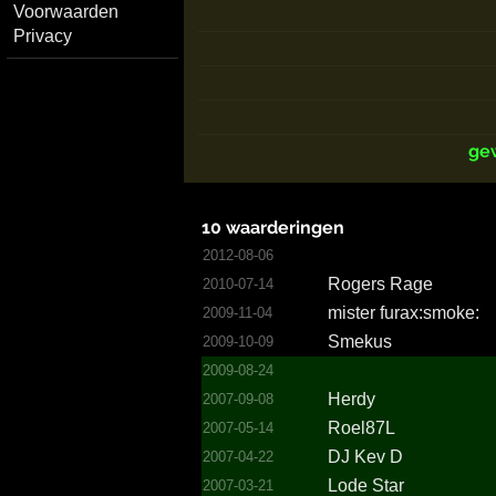
Voorwaarden
Privacy
ge
10 waarderingen
2012-08-06
Rogers Rage
2010-07-14
mister furax:­smoke:
2009-11-04
Smekus
2009-10-09
2009-08-24
Herdy
2007-09-08
Roel87L
2007-05-14
DJ Kev D
2007-04-22
Lode Star
2007-03-21