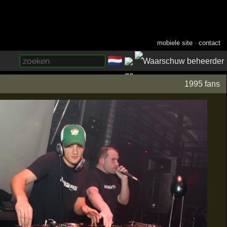
mobiele site
·
contact
🇳🇱
­
1995 fans