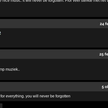
nice music. it will never be forgotten. Flor veel sterkte met het v
24 f
25 f
mp muziek..
5 o
 for everything. you will never be forgotten