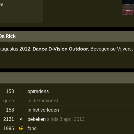
be
a Rick
Dance D-Vision Outdoor
 augustus 2012:
,
Bevegemse Vijvers
,
158
·
optredens
geen
·
in de toekomst
158
·
in het verleden
2131
×
bekeken
sinds 3 april 2013
1995
fans