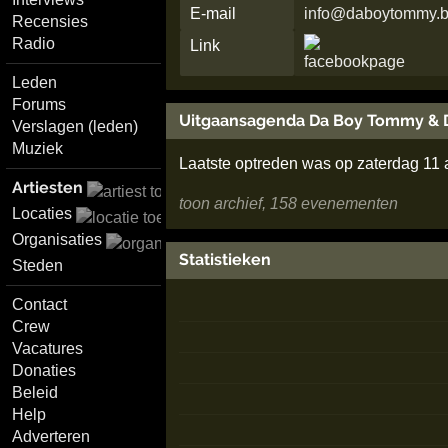
E-mail
info@daboytommy.
Recensies
Radio
Link
Leden
Forums
Uitgaansagenda Da Boy Tommy & D
Verslagen (leden)
Muziek
Laatste optreden was op zaterdag 11
Artiesten
toon archief, 158 evenementen
Locaties
Organisaties
Statistieken
Steden
Contact
Crew
Vacatures
Donaties
Beleid
Help
Adverteren