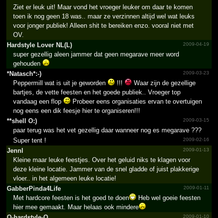
Ziet er leuk uit! Maar vond het vroeger leuker om daar te komen
toen ik nog geen 18 was.. maar ze verzinnen altijd wel wat leuks
voor jonger publiek! Alleen shit te bereiken enzo. vooral niet met
OV.
Hardstyle Lover NL(L)
2009-04-19
super gezellig aleen jammer dat geen megarave meer word
gehouden
*Natasch*:-)
2009-03-23
Peppermill wat is uit je geworden
!!!
Waar zijn de gezellige
bartjes, de vette feesten en het goede publiek.. Vroeger top
vandaag een flop
Probeer eens organisaties ervan te overtuigen
nog eens een dik feesje hier te organiseren!!!
**shell O:)
2009-03-15
paar terug was het vet gezellig daar wanneer nog es megarave ???
Super tent !
2009-02-16
Jennl
2009-01-13
Kleine maar leuke feestjes. Over het geluid niks te klagen voor
deze kleine locatie. Jammer van de snel gladde of juist plakkerige
vloer.. in het algemeen leuke locatie!
Gabber­Pinda4­Life
2009-01-11
Met hardcore feesten is het goed te doen
Heb wel goeie feesten
hier mee gemaakt. Maar helaas ook mindere
Q-hardstyle-Q
2009-01-10