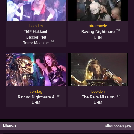
beelden
aftermovie
'96
TMF Hakkeeh
Raving Nightmare
Gabber Piet
UHM
'97
Terror Machine
verslag
beelden
'96
'97
Raving Nightmare 4
The Rave Mission
UHM
UHM
Nieuws
alles tonen
(43)