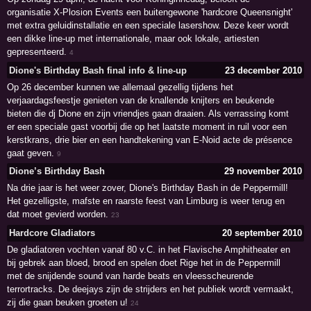
organisatie X-Plosion Events een buitengewone 'hardcore Queensnight'
met extra geluidinstallatie en een speciale lasershow. Deze keer wordt
een dikke line-up met internationale, maar ook lokale, artiesten
gepresenteerd.
4
Dione's Birthday Bash final info & line-up
23 december 2010
Op 26 december kunnen we allemaal gezellig tijdens het
verjaardagsfeestje genieten van de knallende knijters en beukende
bieten die dj Dione en zijn vriendjes gaan draaien. Als verrassing komt
er een speciale gast voorbij die op het laatste moment in ruil voor een
kerstkrans, drie bier en een handtekening van E-Noid acte de présence
gaat geven.
9
Dione’s Birthday Bash
29 november 2010
Na drie jaar is het weer zover, Dione's Birthday Bash in de Peppermill!
Het gezelligste, mafste en raarste feest van Limburg is weer terug en
dat moet gevierd worden.
23
Hardcore Gladiators
20 september 2010
De gladiatoren vochten vanaf 80 v.C. in het Flavische Amphitheater en
bij gebrek aan bloed, brood en spelen doet Rige het in de Peppermill
met de snijdende sound van harde beats en vleesscheurende
terrortracks. De deejays zijn de strijders en het publiek wordt vermaakt,
zij die gaan beuken groeten u!
24