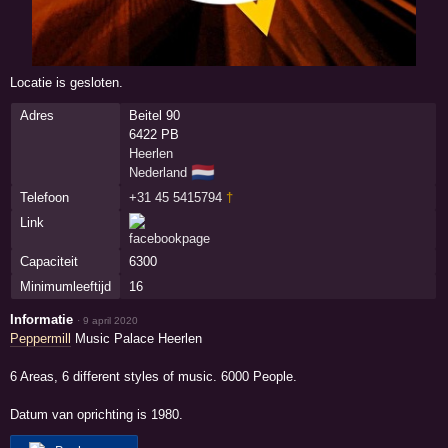
Locatie is gesloten.
Adres
Beitel 90
6422 PB
Heerlen
🇳🇱
Nederland
Telefoon
+31 45 5415794
†
Link
Capaciteit
6300
Minimumleeftijd
16
Informatie
·
9 april 2020
Peppermill
Music Palace Heerlen
6 Areas, 6 different styles of music. 6000 People.
Datum van oprichting is 1980.