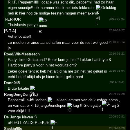
R.I.P. Peppermill!!! locatie was echt dik, peppermil had zo haar
eigen soundje!! elk nummer klonk net iets lekkerder
Gelukkig
heb ik hier nog de nodige feesten mogen meemaken!!
T-ERROR
2011-02-01
Thuisbasis partys
[S.T.A]
2010-09-27
Vette locatie!!
ze moeten er airco aanschaffen maar voor de rest wel goed
2010-08-14
ja
Roed/­Wit-Mestreech
2010-01-21
Party Time Graceland? Beter kom je niet? Lekker hardstyle &
Hardcore party's voor in het vooruitzicht?
zeker goeie tent ik heb het altijd na me zin het het geluid is
2010-01-04
echt beter! altijd als je binne komt gelijk hard
Donn045
2009-10-11
Brute lokatie
RengDe­ngDeng (L)
2009-07-28
Peppermill swel lachen
.. alleen jammer van de kutsfeer soms ,
en van dat er < 16 jarige rondlopen
kug !! Gio sgatje
wij 2
voor altijd !!!!
De Jonge Neven :)
2009-05-31
oH EGT ZALIG PLEKJE
=
Saskia90s
2009-04-28