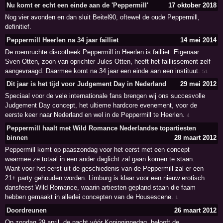
Nu komt er echt een einde aan de 'Peppermill'
17 oktober 2018
Nog vier avonden en dan sluit Beitel90, oftewel de oude Peppermill,
definitief.
Peppermill Heerlen na 34 jaar failliet
14 mei 2014
De roemruchte discotheek Peppermill in Heerlen is failliet. Eigenaar
Sven Otten, zoon van oprichter Jules Otten, heeft het faillissement zelf
aangevraagd. Daarmee komt na 34 jaar een einde aan een instituut.
51
Dit jaar is het tijd voor Judgement Day in Nederland
29 mei 2012
Speciaal voor de vele internationale fans brengen wij ons succesvolle
Judgement Day concept, het ultieme hardcore evenement, voor de
eerste keer naar Nederland en wel in de Peppermill te Heerlen.
4
Peppermill haalt met Wild Romance Nederlandse topartiesten
binnen
28 maart 2012
Peppermill komt op paaszondag voor het eerst met een concept
waarmee ze totaal in een ander daglicht zal gaan komen te staan.
Want voor het eerst uit de geschiedenis van de Peppermill zal er een
21+ party gehouden worden. Limburg is klaar voor een nieuw erotisch
dansfeest Wild Romance, waarin artiesten gepland staan die faam
hebben gemaakt in allerlei concepten van de Housescene.
1
Doordreunen
26 maart 2012
Op zondag 29 april, de nacht vóór Koninginnedag, belooft de