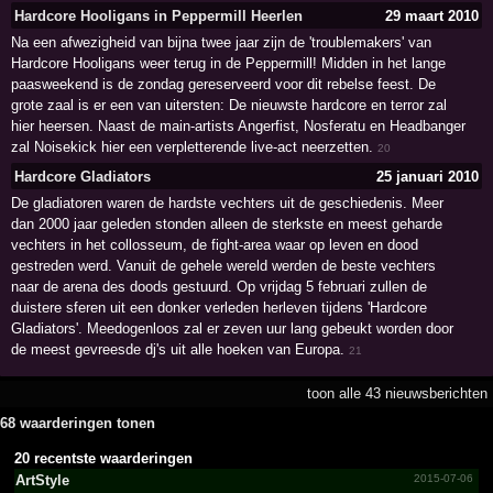
Hardcore Hooligans in Peppermill Heerlen
29 maart 2010
Na een afwezigheid van bijna twee jaar zijn de 'troublemakers' van
Hardcore Hooligans weer terug in de Peppermill! Midden in het lange
paasweekend is de zondag gereserveerd voor dit rebelse feest. De
grote zaal is er een van uitersten: De nieuwste hardcore en terror zal
hier heersen. Naast de main-artists Angerfist, Nosferatu en Headbanger
zal Noisekick hier een verpletterende live-act neerzetten.
20
Hardcore Gladiators
25 januari 2010
De gladiatoren waren de hardste vechters uit de geschiedenis. Meer
dan 2000 jaar geleden stonden alleen de sterkste en meest geharde
vechters in het collosseum, de fight-area waar op leven en dood
gestreden werd. Vanuit de gehele wereld werden de beste vechters
naar de arena des doods gestuurd. Op vrijdag 5 februari zullen de
duistere sferen uit een donker verleden herleven tijdens 'Hardcore
Gladiators'. Meedogenloos zal er zeven uur lang gebeukt worden door
de meest gevreesde dj's uit alle hoeken van Europa.
21
toon alle 43 nieuwsberichten
68 waarderingen tonen
20 recentste waarderingen
ArtStyle
2015-07-06