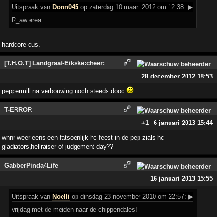
Uitspraak
van
Donn045
op zaterdag 10 maart 2012 om 12:38:
▶
R_aw erea
hardcore dus.
[T.H.O.T] Landgraaf-Eikske:cheer:
28 december 2012 18:53
peppermill na verbouwing noch steeds dood
T-ERROR
+1
6 januari 2013 15:44
wnnr weer eens een fatsoenlijk hc feest in de pep zials hc
gladiators,hellraiser of judgement day??
GabberPinda4Life
16 januari 2013 15:55
Uitspraak
van
Noelli
op dinsdag 23 november 2010 om 22:57:
▶
vrijdag met de meiden naar de chippendales!