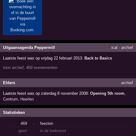
Uitgaansagenda Peppermill
ical
·
archief
Laatste feest was op vrijdag 22 februari 2013:
Back to Basics
toon archief, 469 evenementen
Elders
archief
Laatste feest was op zaterdag 8 november 2008:
Opening 5th room
,
Centrum
,
Heerlen
Statistieken
469
·
feesten
geen
·
in de toekomst