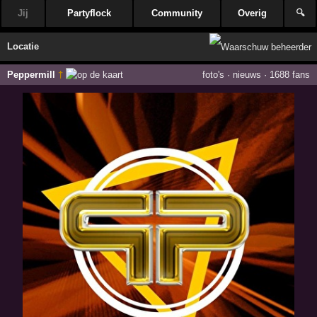
Jij
Partyflock
Community
Overig
🔍
Locatie
Peppermill
†
foto's
·
nieuws
·
1688 fans