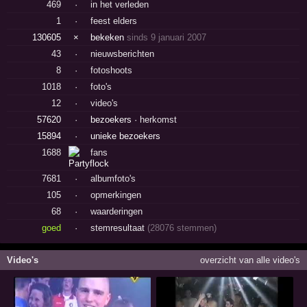
469
·
in het verleden
1
·
feest elders
130605
×
bekeken
sinds 9 januari 2007
43
·
nieuwsberichten
8
·
fotoshoots
1018
·
foto's
12
·
video's
57620
·
bezoekers ·
herkomst
15894
·
unieke bezoekers
1688
fans
7681
·
albumfoto's
105
·
opmerkingen
68
·
waarderingen
goed
·
stemresultaat
(28076 stemmen)
Video's
overzicht van alle video's