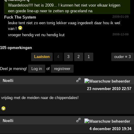
Waardeloos!!!! het is 2009... ! kunnen het niet voor elkaar krijgen
een goede line-up neer te zetten op graceland na
Fuck The System
2009-01-09
leuke tent niet zo een tonig lekker vaag ingedeelt daar hou ik wel
van !
vroeger hendig vet nu hendig kut
2008-12-09
105 opmerkingen
Laatsten
4
3
2
1
ouder ≡ 3
Deel je mening!
Log in
of
registreer
Noelli
23 november 2010 22:57
vrijdag met de meiden naar de chippendales!
Noelli
4 december 2010 19:34