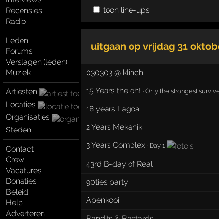
toon line-ups
Recensies
Radio
Leden
uitgaan op
vrijdag 31 okto
Forums
Verslagen (leden)
Muziek
030303 @ klinch
15 Years the oh!
Artiesten
·
Only the strongest surviv
Locaties
18 years Lagoa
Organisaties
2 Years Mekanik
Steden
3 Years Complex
·
Day 1
Contact
Crew
43rd B-day of Real
Vacatures
Donaties
90ties party
Beleid
Apenkooi
Help
Adverteren
Bandits & Bastards