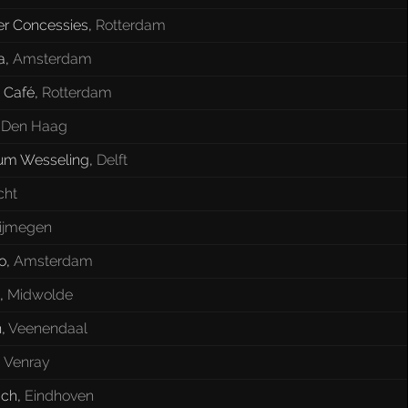
er Concessies
,
Rotterdam
a
,
Amsterdam
 Café
,
Rotterdam
,
Den Haag
rum Wesseling
,
Delft
cht
ijmegen
o
,
Amsterdam
,
Midwolde
n
,
Veenendaal
,
Venray
ach
,
Eindhoven