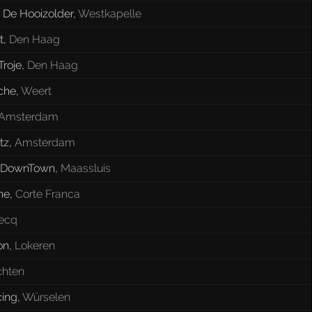
 De Hooizolder
,
Westkapelle
t
,
Den Haag
Troje
,
Den Haag
che
,
Weert
Amsterdam
tz
,
Amsterdam
 DownTown
,
Maassluis
ne
,
Corte Franca
ecq
on
,
Lokeren
chten
cing
,
Würselen