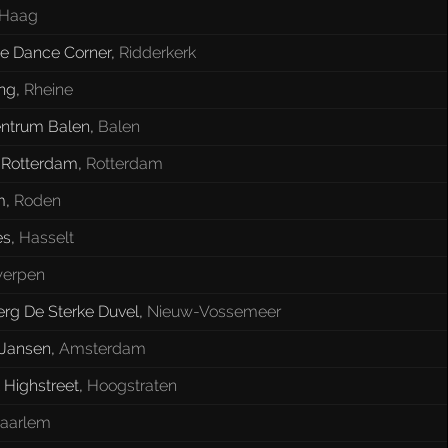
 Haag
e Dance Corner
,
Ridderkerk
ng
,
Rheine
entrum Balen
,
Balen
 Rotterdam
,
Rotterdam
m
,
Roden
es
,
Hasselt
werpen
rg De Sterke Duvel
,
Nieuw-Vossemeer
 Jansen
,
Amsterdam
 Highstreet
,
Hoogstraten
aarlem