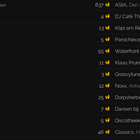
637
AStA
,
Den
ion
4
DJ Café Th
13
Köpi am Ri
5
Parochiec
55
Waterfront
11
Klaas Prui
3
Groovytun
12
Noxx
,
Ant
25
Dorpsherbe
7
Dansen bij
5
Discotheek
46
Classics
,
H