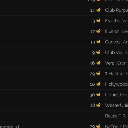
14
Club Purpl
3
Fraiche
,
Va
17
Illusion
,
Lie
13
Canvas
,
A
9
Club Vie
,
R
46
Vera
,
Gron
29
't Haofke
,
10
Hollywood 
30
Liquid
,
Ein
18
WesterUni
Relais TIR
,
79
Kaffee 't P
our weekend