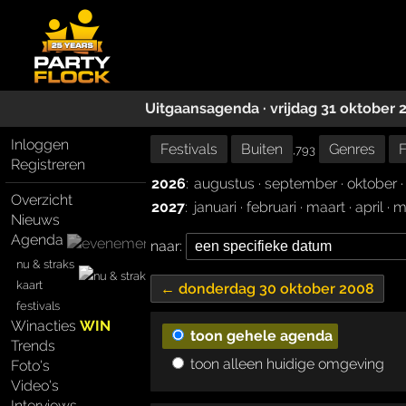
Uitgaansagenda · vrijdag 31 oktober 
Inloggen
Festivals
Buiten
Genres
F
,793
Registreren
2026
:
augustus
·
september
·
oktober
Overzicht
2027
:
januari
·
februari
·
maart
·
april
·
m
Nieuws
Agenda
naar:
nu & straks
kaart
← donderdag 30 oktober 2008
festivals
Winacties
WIN
toon gehele agenda
Trends
toon alleen huidige omgeving
Foto's
Video's
Interviews