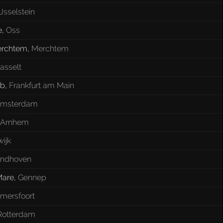
IJsselstein
e
,
Oss
erchtem
,
Merchtem
asselt
ub
,
Frankfurt am Main
msterdam
Arnhem
ijk
indhoven
Mare
,
Gennep
mersfoort
Rotterdam