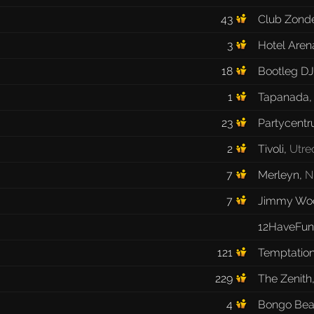
43
Club Zond
3
Hotel Aren
18
Bootleg DJ
1
Tapanada
23
Partycent
2
Tivoli
,
Utre
7
Merleyn
,
N
7
Jimmy Wo
12HaveFun
121
Temptatio
229
The Zenith
4
Bongo Be