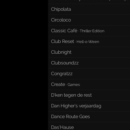
Chipolata
Circoloco
Classic Café
·
Thriller Edition
Club Reset
·
Hell-o-Ween
Clubnight
Clubsoundzz
Congratzz
Create
·
Games
D'ken tegen de rest
Dan Higher's verjaardag
Dance Route Goes
Das'Hause