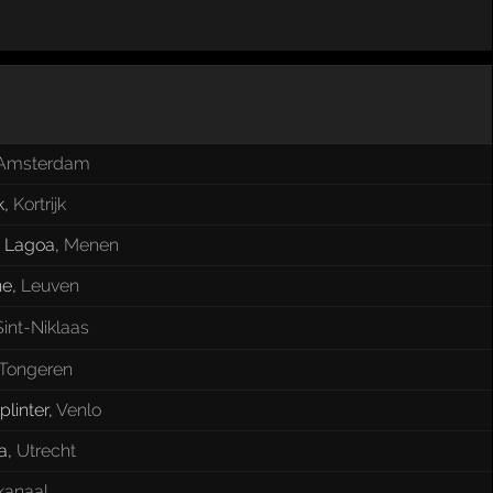
Amsterdam
k
,
Kortrijk
k Lagoa
,
Menen
ne
,
Leuven
Sint-Niklaas
Tongeren
linter
,
Venlo
a
,
Utrecht
kanaal