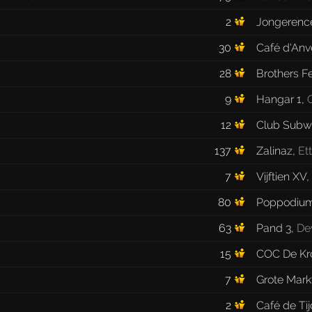
2
Jongerenc
30
Café d'Anv
28
Brothers F
9
Hangar 1
,
12
Club Subw
137
Zalinaz
,
Et
7
Vijftien XV
,
80
Poppodium
63
Pand 3
,
De
15
COC De Kr
7
Grote Mark
2
Café de Tij