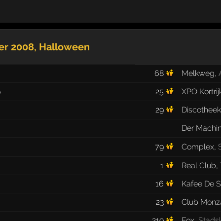
ber 2008
, Halloween
68
Melkweg
,
25
XPO Kortrij
e
29
Discothee
Der Machi
79
Complex
,
1
Real Club
,
16
Kafee De Sp
23
Club Monz
219
Fox
,
Stads