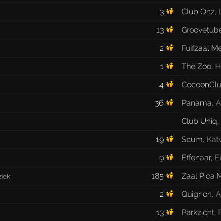
3
Club Onz
,
13
Groovetub
2
Fuifzaal M
1
The Zoo
,
H
4
CocoonCl
36
Panama
,
A
Club Uniq
,
19
Scum
,
Katw
9
Effenaar
,
E
185
Zaal Pica 
ziek
2
Quignon
,
A
13
Parkzicht
,