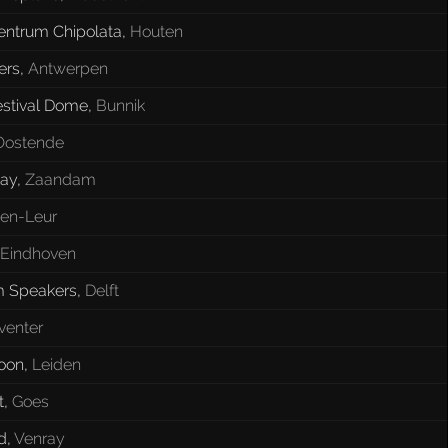
entrum Chipolata
,
Houten
ers
,
Antwerpen
estival Dome
,
Bunnik
Oostende
ay
,
Zaandam
ten-Leur
Eindhoven
 Speakers
,
Delft
venter
oon
,
Leiden
t
,
Goes
d
,
Venray