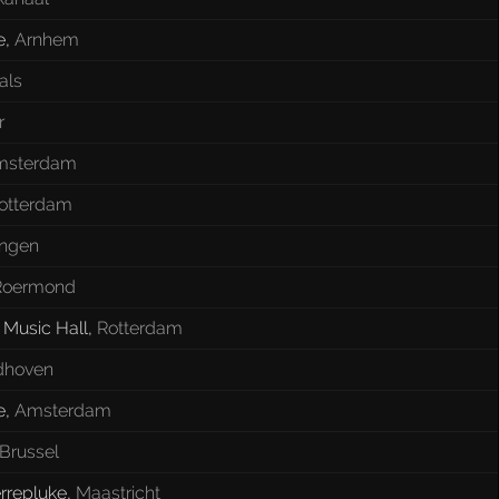
e
,
Arnhem
als
r
msterdam
otterdam
ingen
Roermond
Music Hall
,
Rotterdam
dhoven
e
,
Amsterdam
Brussel
errepluke
,
Maastricht