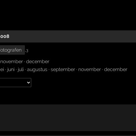
2008
otografen
,
3
·
november
·
december
ei
·
juni
·
juli
·
augustus
·
september
·
november
·
december