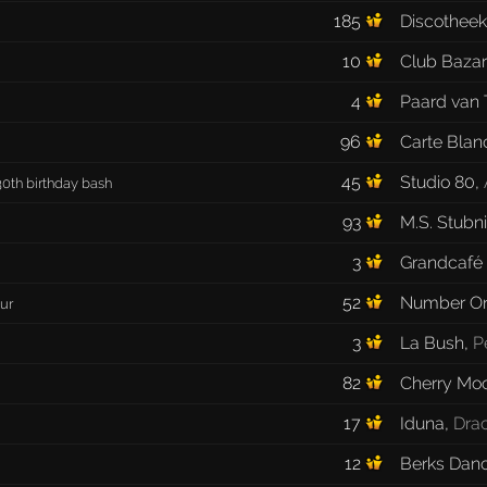
185
Discotheek
10
Club Bazar
4
Paard van 
96
Carte Blan
45
Studio 80
,
30th birthday bash
93
M.S. Stubni
3
Grandcafé
52
Number O
ur
3
La Bush
,
P
82
Cherry Mo
17
Iduna
,
Dra
12
Berks Dan