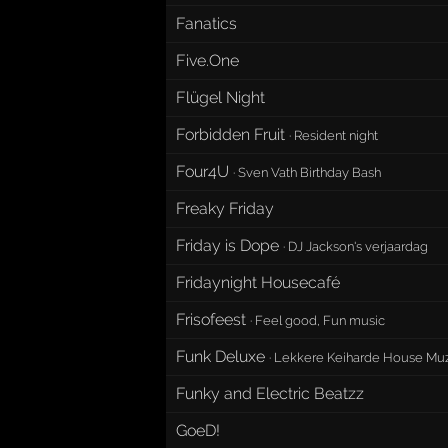
Fanatics
Five.One
Flügel Night
Forbidden Fruit
·
Resident night
Four4U
·
Sven Vath Birthday Bash
Freaky Friday
Friday is Dope
·
DJ Jackson's verjaardag
Fridaynight Housecafé
Frisofeest
·
Feel good, Fun music
Funk Deluxe
·
Lekkere Keiharde House Mu
Funky and Electric Beatzz
GoeD!