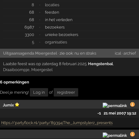
8
·
locaties
68
·
feesten
68
·
in het verleden
6987
·
bezoekers
3300
·
unieke bezoekers
5
·
organisaties
Uitgaansagenda Moergestel
· zie ook:
nu en straks
ical
·
archief
Laatste feest was op zaterdag 8 februari 2025:
Hengstenbal
,
Draaiboompje
,
Moergestel
6 opmerkingen
Deel je mening!
Log in
of
registreer
Jumix
-1
21 mei 2007 19:12
https://partyflock.nl/party/89394:The_Jumpstylerz_presents