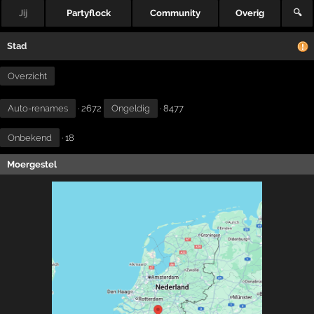
Jij
Partyflock
Community
Overig
🔍
Stad
Overzicht
Auto-renames
· 2672
Ongeldig
· 8477
Onbekend
· 18
Moergestel