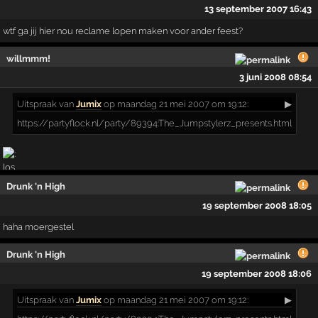
13 september 2007 16:43
wtf ga jij hier nou reclame lopen maken voor ander feest?
willmmm!
3 juni 2008 08:54
Uitspraak
van
Jumix
op maandag 21 mei 2007 om 19:12:
▶
https://partyflock.nl/party/89394:The_Jumpstylerz_p­resents.html
Drunk 'n High
19 september 2008 18:05
haha moergestel
Drunk 'n High
19 september 2008 18:06
Uitspraak
van
Jumix
op maandag 21 mei 2007 om 19:12:
▶