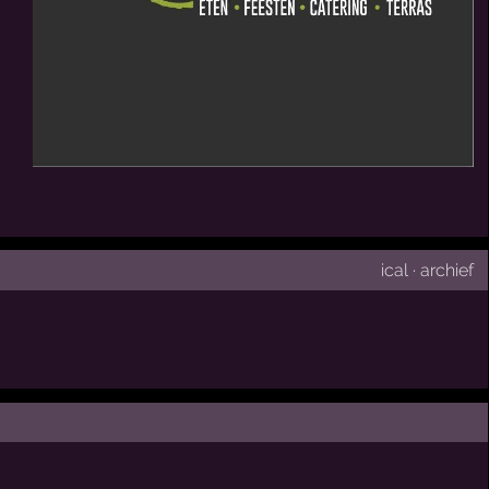
ical
·
archief