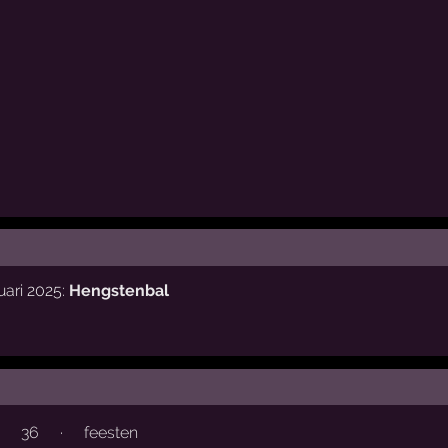
uari 2025:
Hengstenbal
36
·
feesten