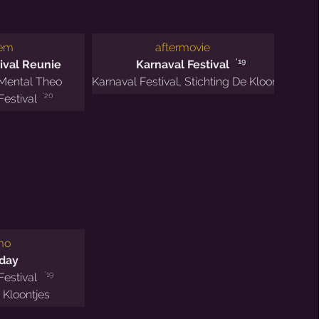
hem
aftermovie
'19
ival Reunie
Karnaval Festival
Mental Theo
Karnaval Festival
,
Stichting De Kloontjes
'20
Festival
mo
day
'19
Festival
 Kloontjes