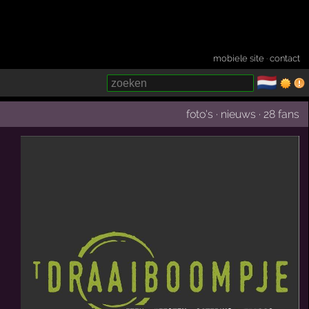
mobiele site
·
contact
🇳🇱
­
foto's
·
nieuws
·
28 fans