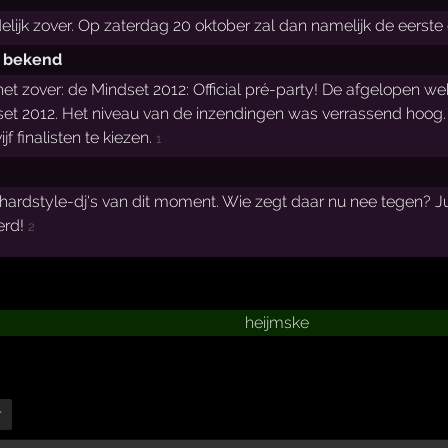
lijk zover. Op zaterdag 20 oktober zal dan namelijk de eerste 
2 bekend
et zover: de Mindset 2012: Official pré-party! De afgelopen we
et 2012. Het niveau van de inzendingen was verrassend hoog. 
jf finalisten te kiezen.
1
hardstyle-dj's van dit moment. Wie zegt daar nu nee tegen? J
erd!
2
heijmske
r