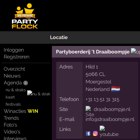
Locatie
Inloggen
Partyboerderij 't Draaiboompje
Registreren
Adres
Hild 1
Overzicht
5066 CL
Nieuws
Moergestel
Agenda
🇳🇱
Nederland
nu & straks
kaart
Telefoon
+31 13 51 31 315
festivals
Site
draaiboompje.nl
Winacties
WIN
Trends
E-mail
info@draaiboompje.nl
Foto's
Links
Video's
Interviews