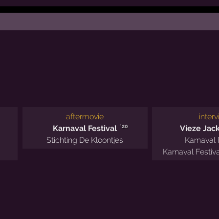
aftermovie
inter
'20
Karnaval Festival
Vieze Jac
Stichting De Kloontjes
Karnaval 
Karnaval Festiv