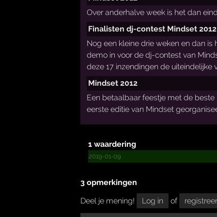
Over anderhalve week is het dan einde
Finalisten dj-contest Mindset 201
Nog een kleine drie weken en dan is h
demo in voor de dj-contest van Minds
deze 17 inzendingen de uiteindelijke vi
Mindset 2012
Een betaalbaar feestje met de beste 
eerste editie van Mindset georganise
1 waardering
2019-01-09
3 opmerkingen
Deel je mening!
Log in
of
registree