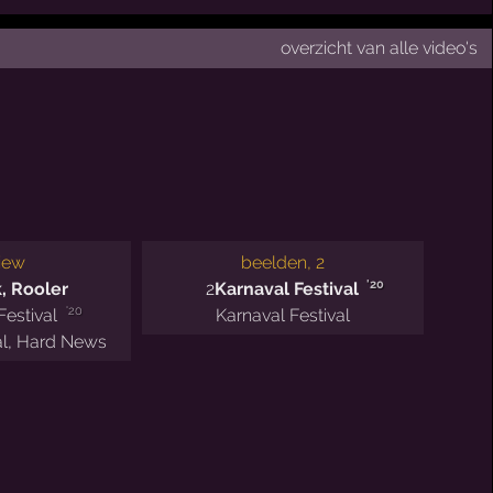
overzicht van alle video's
view
beelden, 2
'20
k
,
Rooler
2
Karnaval Festival
'20
Festival
Karnaval Festival
al
,
Hard News