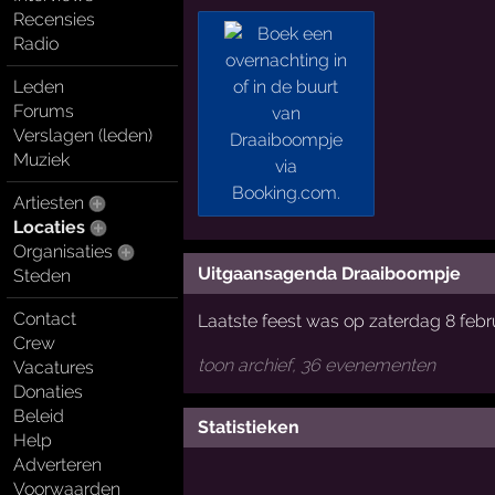
Recensies
Radio
Leden
Forums
Verslagen (leden)
Muziek
Artiesten
Locaties
Organisaties
Uitgaansagenda Draaiboompje
Steden
Contact
Laatste feest was op zaterdag 8 febr
Crew
toon archief, 36 evenementen
Vacatures
Donaties
Beleid
Statistieken
Help
Adverteren
Voorwaarden