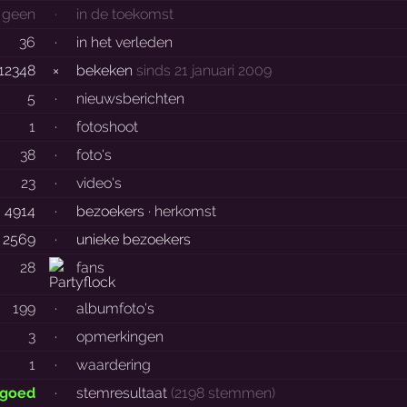
geen
·
in de toekomst
36
·
in het verleden
12348
×
bekeken
sinds 21 januari 2009
5
·
nieuwsberichten
1
·
fotoshoot
38
·
foto's
23
·
video's
4914
·
bezoekers ·
herkomst
2569
·
unieke bezoekers
28
fans
199
·
albumfoto's
3
·
opmerkingen
1
·
waardering
 goed
·
stemresultaat
(2198 stemmen)