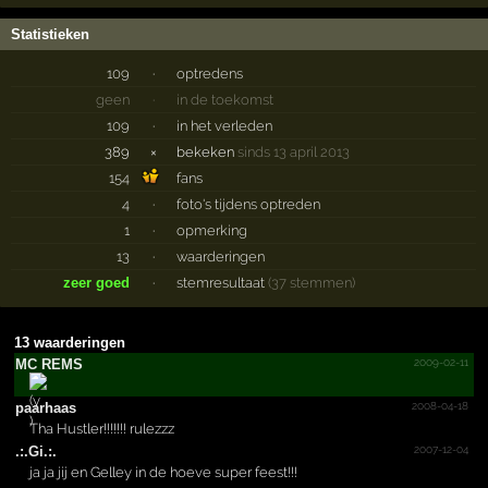
Statistieken
109
·
optredens
geen
·
in de toekomst
109
·
in het verleden
389
×
bekeken
sinds 13 april 2013
154
fans
4
·
foto's tijdens optreden
1
·
opmerking
13
·
waarderingen
zeer goed
·
stemresultaat
(37 stemmen)
13 waarderingen
2009-02-11
MC REMS
2008-04-18
paarhaas
Tha Hustler!!!!!!! rulezzz
2007-12-04
.:.Gi.:.
ja ja jij en Gelley in de hoeve super feest!!!