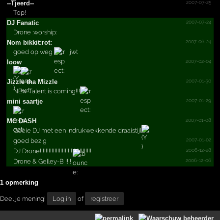
2007-07-25
--Tjeerd--
Top!
2007-07-24
DJ Fanatic
Drone :worship:
2007-06-24
Nom bikkit:rot:
goed op weg
jwt
2007-02-04
loow
2007-01-30
Jizzle tha Mizzle
NEw Talent is coming!!!
2007-01-29
mini saartje
2007-01-08
MC DASH
Goeie DJ met een indrukwekkende draaistijl
2007-01-02
goed bezig
2006-12-28
DJ Drone!!!!!!!!!!!!!!!!!!!!!!!!!!!!!!!!!!!
2006-12-06
Drone & Gelley-B !!!!
1 opmerking
Deel je mening!
Log in
of
registreer