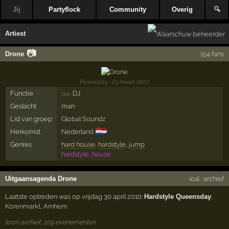
Jij
Partyflock
Community
Overig
🔍
Artiest
📷
Drone
154 fans
Powerplay
· 23 maart 2007
Functie
DJ
114×
Geslacht
man
Lid van groep
Global Soundz
🇳🇱
Herkomst
Nederland
Genres
hard house
,
hardstyle
,
jump
hardstyle, house
Uitgaansagenda Drone
ical
·
archief
Laatste optreden was op vrijdag 30 april 2010:
Hardstyle Queensday
,
Korenmarkt
,
Arnhem
toon archief, 109 evenementen