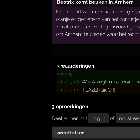
Beatrix komt beuken in Arnhem
Het belooft weer een waanzinnige da
oranje en genietend van het zonnetje
zijn al jaren sterk vertegenwoordigd
om Arnhem te bieden waar het recht 
3 waarderingen
2010-05-01
Wie A zegt, moet ook ...­ 
2007-05-08
!!­ LAzERQicQ !!­
2007-05-01
3 opmerkingen
Deel je mening!
Log in
of
registree
sweettalker