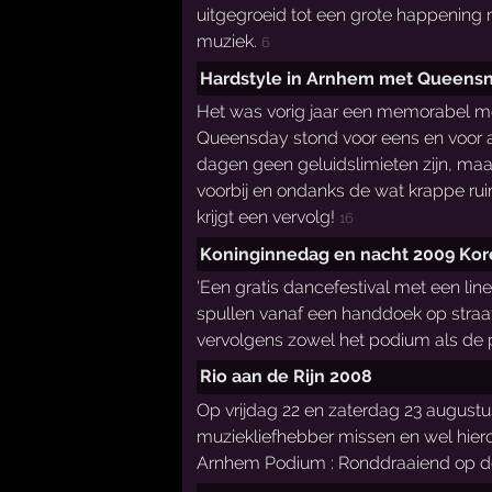
uitgegroeid tot een grote happening m
muziek.
6
Hardstyle in Arnhem met Queensn
Het was vorig jaar een memorabel mom
Queensday stond voor eens en voor al
dagen geen geluidslimieten zijn, maa
voorbij en ondanks de wat krappe ru
krijgt een vervolg!
16
Koninginnedag en nacht 2009 Ko
'Een gratis dancefestival met een li
spullen vanaf een handdoek op straat
vervolgens zowel het podium als de 
Rio aan de Rijn 2008
Op vrijdag 22 en zaterdag 23 august
muziekliefhebber missen en wel hiero
Arnhem Podium : Ronddraaiend op d