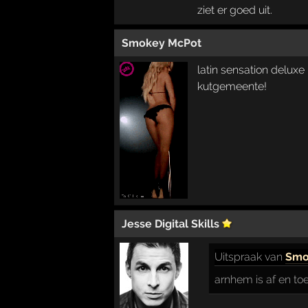
ziet er goed uit.
Smokey McPot
latin sensation deluxe
kutgemeente!
Jesse Digital Skills
Uitspraak
van
Smo
arnhem is af en to