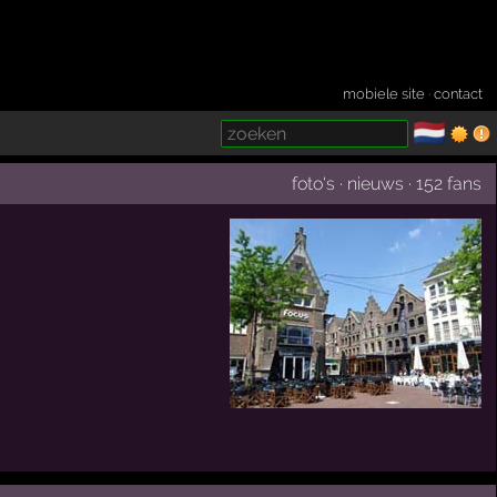
mobiele site
·
contact
🇳🇱
­
foto's
·
nieuws
·
152 fans