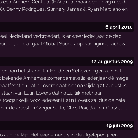
Horeca Arnhem Centraal (HAC) is al maanden bezig met de
538), Benny Rodrigues, Sunnery James & Ryan Marciano en
6 april 2010
eel Nederland verbroedert, is er weer ieder jaar de dag
n worden, en dat gaat Global Soundz op koninginnenacht &
12 augustus 2009
 en aan het strand Ter Heijde en Scheveningen aan het
! Het bekende Arnhemse zomer carnavalis ieder jaar dé mega
atfeest en Latin Lovers gaat hier op vrijdag 21 augustus
taan van Latin Lovers dat natuurlijk met haar
s toegankelijk voor iedereen! Latin Lovers zal dus de hele
 de artiesten Gregor Salto, Chris Rox, Jasper Clash, Jip
19 juli 2009
o aan de Rijn. Het evenement is in de afgelopen jaren