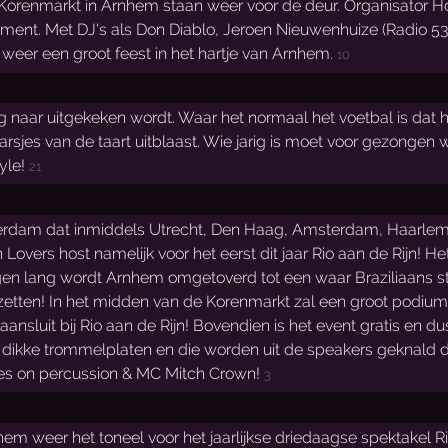
 Korenmarkt in Arnhem staan weer voor de deur. Organisator 
ment. Met DJ's als Don Diablo, Jeroen Nieuwenhuize (Radio 
weer een groot feest in het hartje van Arnhem.
10
g naar uitgekeken wordt. Waar het normaal het voetbal is dat h
rsjes van de taart uitblaast. Wie jarig is moet voor gezonge
yle!
21
otterdam dat inmiddels Utrecht, Den Haag, Amsterdam, Haarlem
 Lovers host namelijk voor het eerst dit jaar Rio aan de Rijn
en lang wordt Arnhem omgetoverd tot een waar Braziliaans stra
etten! In het midden van de Korenmarkt zal een groot podium s
nsluit bij Rio aan de Rijn! Bovendien is het event gratis en du
ikke trommelplaten en die worden uit de speakers geknald door
res on percussion & MC Mitch Crown!
3
m weer het toneel voor het jaarlijkse driedaagse spektakel Ri