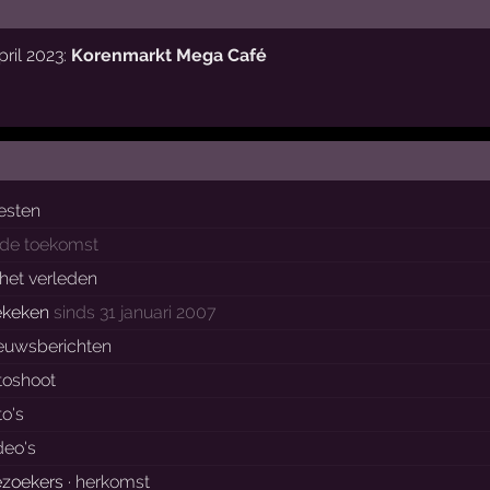
ril 2023:
Korenmarkt Mega Café
esten
 de toekomst
 het verleden
ekeken
sinds 31 januari 2007
euwsberichten
toshoot
to's
deo's
zoekers ·
herkomst