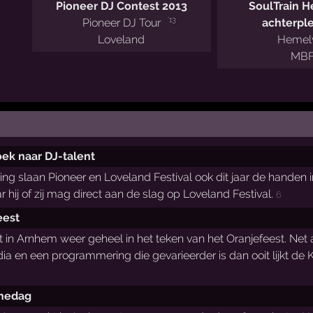
Pioneer DJ Contest 2013
SoulTrain H
'13
Pioneer DJ Tour
achterple
Loveland
Hemelv
MB
oek naar DJ-talent
g slaan Pioneer en Loveland Festival ook dit jaar de handen 
 hij of zij mag direct aan de slag op Loveland Festival.
6
eest
 in Arnhem weer geheel in het teken van het Oranjefeest. Net al
 en een programmering die gevarieerder is dan ooit lijkt de Ko
nnedag