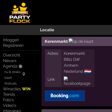
Locatie
Inloggen
Korenmarkt
Registreren
Adres
Korenmarkt
Overzicht
6811 GW
Nieuws
Arnhem
Agenda
🇳🇱
Nederland
nu & straks
kaart
Link
festivals
Winacties
WIN
Trends
Foto's
Video's
Interviews