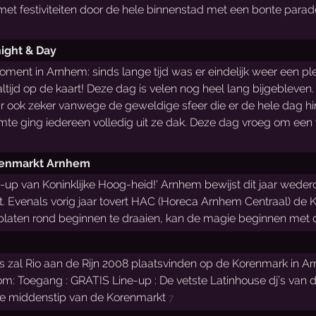
et festiviteiten door de hele binnenstad met een bonte parade,
ight & Day
ent in Arnhem: sinds lange tijd was er eindelijk weer een ple
tijd op de kaart! Deze dag is velen nog heel lang bijgebleven
r ook zeker vanwege de geweldige sfeer die er de hele dag h
imte ging iedereen volledig uit ze dak. Deze dag vroeg om e
renmarkt Arnhem
ne-up van Koninklijke Hoog-heid!' Arnhem bewijst dit jaar we
. Evenals vorig jaar tovert HAC (Horeca Arnhem Centraal) de Ko
platen rond beginnen te draaien, kan de magie beginnen met
us zal Rio aan de Rijn 2008 plaatsvinden op de Korenmark in
m: Toegang : GRATIS Line-up : De vetste Latinhouse dj’s van di
e middenstip van de Korenmarkt
7