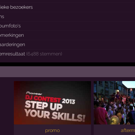
ieke bezoekers
ns
bumfoto's
pmerkingen
arderingen
emresultaat
(6488 stemmen)
promo
afterm