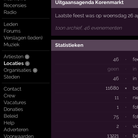
Uitgaansagenda Korenmarkt
Recensies
Radio
Laatste feest was op woensdag 26 ap
Leden
toon archief, 46 evenementen
Forums
Verslagen (leden)
Muziek
Statistieken
Artiesten
46
·
fe
Locaties
geen
·
in
Organisaties
Steden
46
·
in
11680
×
b
Contact
Crew
11
·
ni
Vacatures
1
·
fo
Donaties
Beleid
75
·
fo
Help
2
·
vi
Adverteren
13221
·
be
Voorwaarden