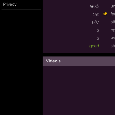
Privacy
5536
·
un
152
fa
987
·
al
3
·
o
3
·
wa
goed
·
st
Video's