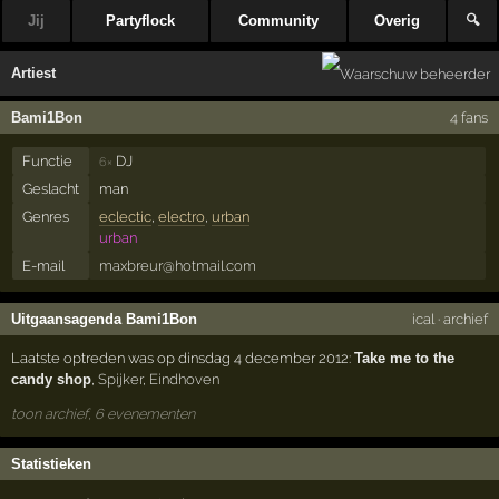
Jij
Partyflock
Community
Overig
🔍
Artiest
Bami1Bon
4 fans
Functie
DJ
6×
Geslacht
man
Genres
eclectic
,
electro
,
urban
urban
E-mail
maxbreur@hotmail.com
Uitgaansagenda Bami1Bon
ical
·
archief
Laatste optreden was op dinsdag 4 december 2012:
Take me to the
candy shop
,
Spijker
,
Eindhoven
toon archief, 6 evenementen
Statistieken