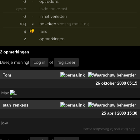
6
·
optredens
geen
·
in de toekomst
6
·
in het verleden
104
×
bekeken
sinds 19 mei 2013
4
fans
2
·
opmerkingen
2 opmerkingen
Deel je mening!
Log in
of
registreer
Tom
26 oktober 2008 05:15
Max
stan_renkens
25 april 2009 15:30
jow
laatste aanpassing
25 april 2009 15:31