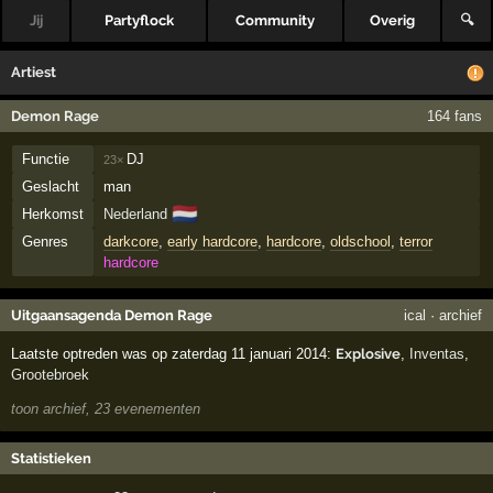
Jij
Partyflock
Community
Overig
🔍
Artiest
Demon Rage
164 fans
Functie
DJ
23×
Geslacht
man
🇳🇱
Herkomst
Nederland
Genres
darkcore
,
early hardcore
,
hardcore
,
oldschool
,
terror
hardcore
Uitgaansagenda Demon Rage
ical
·
archief
Laatste optreden was op zaterdag 11 januari 2014:
Explosive
,
Inventas
,
Grootebroek
toon archief, 23 evenementen
Statistieken