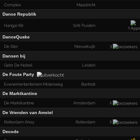
Complex
Maastricht
Dance Republik
Hangar 66
Sint-Truiden
1
DanceQuake
3
De Ster
Nieuwkuijk
Dansen bij
Gebr. De Nobel
Leiden
De Foute Party
Evenemententerrein Molenweg
Banholt
De Marktkantine
2
De Marktkantine
Amsterdam
De Vrienden van Amstel
2
Rotterdam Ahoy
Rotterdam
Decode