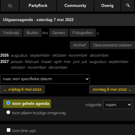
Jij
Partyflock
Community
Overig
🔍
Uitgaansagenda · zaterdag 7 mei 2022
Festivals
Buiten
Genres
Fotografen
,
,802
3
Archief
Geavanceerd zoeken
2026
:
augustus
·
september
·
oktober
·
november
·
december
2027
:
januari
·
februari
·
maart
·
april
·
mei
·
juni
·
juli
·
augustus
·
september
·
oktober
·
november
·
december
← vrijdag 6 mei 2022
zondag 8 mei 2022 →
toon gehele agenda
volgorde:
toon alleen huidige omgeving
toon line-ups