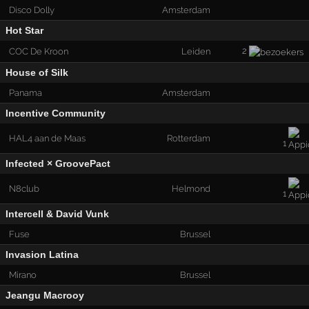
Disco Dolly
Amsterdam
Hot Star
2
COC De Kroon
Leiden
House of Silk
Panama
Amsterdam
Incentive Community
HAL4 aan de Maas
Rotterdam
1
Infected × GroovePact
N8club
Helmond
1
Intercell & David Vunk
Fuse
Brussel
Invasion Latina
Mirano
Brussel
Jeangu Macrooy