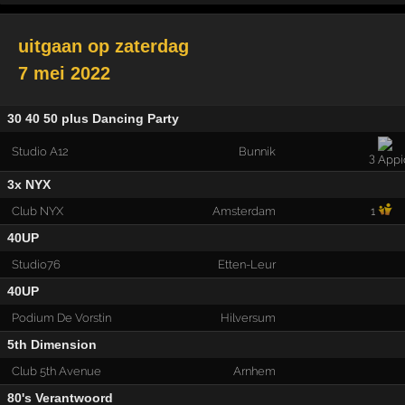
uitgaan op
zaterdag
7 mei 2022
30 40 50 plus Dancing Party
Studio A12
Bunnik
3
3x NYX
Club NYX
Amsterdam
1
40UP
Studio76
Etten-Leur
40UP
Podium De Vorstin
Hilversum
5th Dimension
Club 5th Avenue
Arnhem
80's Verantwoord