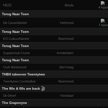
MEZZ
Breda
4
Terug Naar Toen
De Cacaofabriek
Helmond
1
Terug Naar Toen
ECI Cultuurfabriek
Roermond
Terug Naar Toen
Supperclub Cruise
Amsterdam
Terug Naar Toen
Club Westwood
Den Haag
THBX takeover Twentytwo
Twentytwo Cocktailbar
Roermond
🎬
The 90s & 00s are back
De Dreef
Vorselaar
The Grapevyne