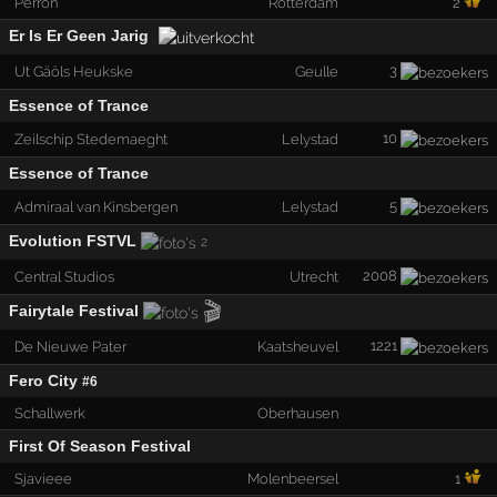
Perron
Rotterdam
2
Er Is Er Geen Jarig
3
Ut Gäöls Heukske
Geulle
Essence of Trance
10
Zeilschip Stedemaeght
Lelystad
Essence of Trance
5
Admiraal van Kinsbergen
Lelystad
Evolution FSTVL
2
2008
Central Studios
Utrecht
🎬
Fairytale Festival
1221
De Nieuwe Pater
Kaatsheuvel
Fero City
#6
Schallwerk
Oberhausen
First Of Season Festival
Sjavieee
Molenbeersel
1