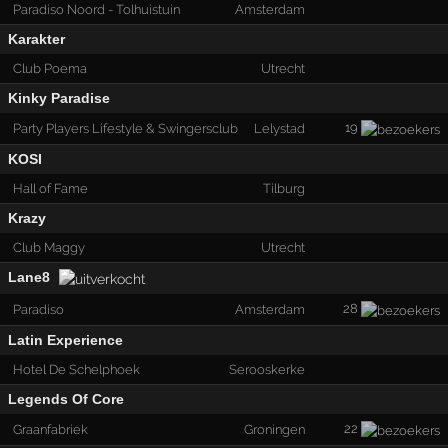
Paradiso Noord - Tolhuistuin
Amsterdam
Karakter
Club Poema
Utrecht
Kinky Paradise
19
Party Players Lifestyle & Swingersclub
Lelystad
KOSI
Hall of Fame
Tilburg
Krazy
Club Maggy
Utrecht
Lane8
28
Paradiso
Amsterdam
Latin Experience
Hotel De Schelphoek
Serooskerke
Legends Of Core
22
Graanfabriek
Groningen