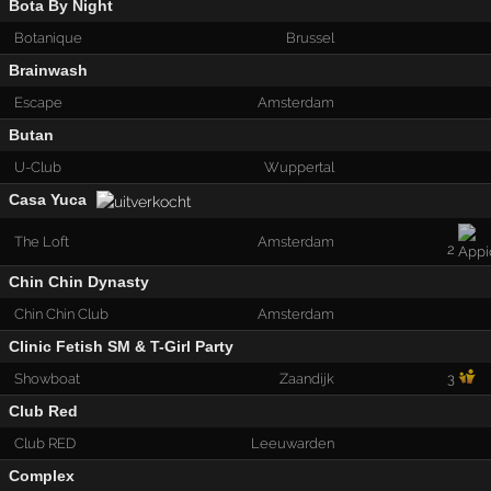
Bota By Night
Botanique
Brussel
Brainwash
Escape
Amsterdam
Butan
U-Club
Wuppertal
Casa Yuca
The Loft
Amsterdam
2
Chin Chin Dynasty
Chin Chin Club
Amsterdam
Clinic Fetish SM & T-Girl Party
Showboat
Zaandijk
3
Club Red
Club RED
Leeuwarden
Complex