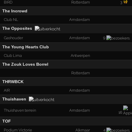
BIRD
Rotterdam
3
The Incrowd
Club NL
Amsterdam
The Opposites
9
Gashouder
Amsterdam
The Young Hearts Club
Club Lima
Antwerpen
The Zouk Loves Borrel
Rotterdam
THRWBCK
AIR
Amsterdam
Thuishaven
Thuishaven terrein
Amsterdam
16
TOF
4
Podium Victorie
Alkmaar