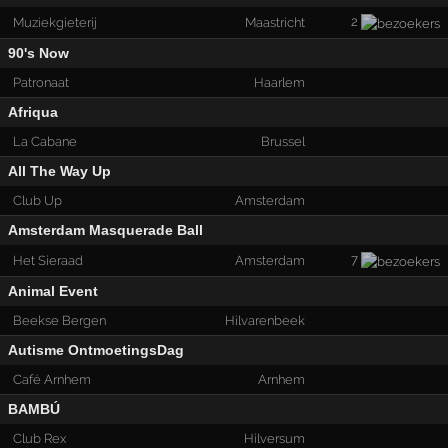
2
Muziekgieterij
Maastricht
90's Now
Patronaat
Haarlem
Afriqua
La Cabane
Brussel
All The Way Up
Club Up
Amsterdam
Amsterdam Masquerade Ball
7
Het Sieraad
Amsterdam
Animal Event
Beekse Bergen
Hilvarenbeek
Autisme OntmoetingsDag
Café Arnhem
Arnhem
BAMBÚ
Club Rex
Hilversum