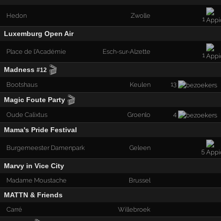
Hedon
Zwolle
1
Luxemburg Open Air
Place de l'Académie
Esch-sur-Alzette
1
🎬
Madness
#12
13
Bootshaus
Keulen
🎬
Magic Foute Party
4
Oude Calixtus
Groenlo
Mama's Pride Festival
Burgemeester Damenpark
Geleen
5
Marvy in Vice City
Madame Moustache
Brussel
MATTN & Friends
Carré
Willebroek