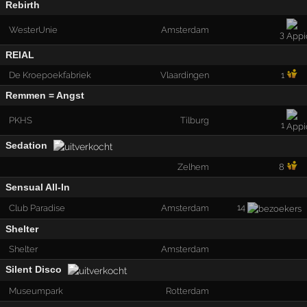
Rebirth
WesterUnie
Amsterdam
3
REIAL
De Kroepoekfabriek
Vlaardingen
1
Remmen = Angst
PKHS
Tilburg
1
Sedation
Zelhem
8
Sensual All-In
14
Club Paradise
Amsterdam
Shelter
Shelter
Amsterdam
Silent Disco
Museumpark
Rotterdam