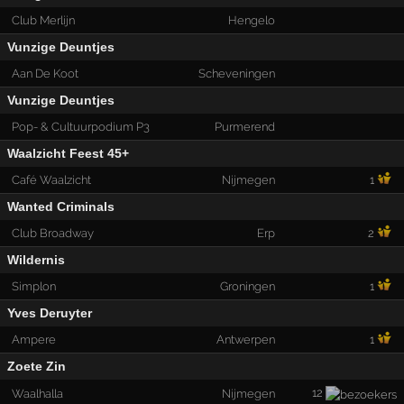
Club Merlijn
Hengelo
Vunzige Deuntjes
Aan De Koot
Scheveningen
Vunzige Deuntjes
Pop- & Cultuurpodium P3
Purmerend
Waalzicht Feest 45+
Café Waalzicht
Nijmegen
1
Wanted Criminals
Club Broadway
Erp
2
Wildernis
Simplon
Groningen
1
Yves Deruyter
Ampere
Antwerpen
1
Zoete Zin
12
Waalhalla
Nijmegen