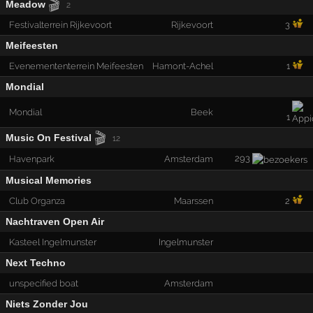
🎬
Meadow
2
Festivalterrein Rijkevoort
Rijkevoort
3
Meifeesten
Evenemententerrein Meifeesten
Hamont-Achel
1
Mondial
Mondial
Beek
1
🎬
Music On Festival
12
293
Havenpark
Amsterdam
Musical Memories
Club Organza
Maarssen
2
Nachtraven Open Air
Kasteel Ingelmunster
Ingelmunster
Next Techno
unspecified boat
Amsterdam
Niets Zonder Jou