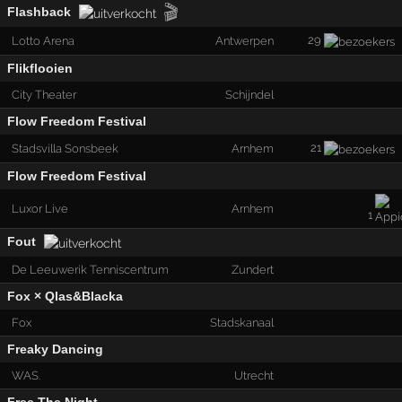
🎬
Flashback
29
Lotto Arena
Antwerpen
Flikflooien
City Theater
Schijndel
Flow Freedom Festival
21
Stadsvilla Sonsbeek
Arnhem
Flow Freedom Festival
Luxor Live
Arnhem
1
Fout
De Leeuwerik Tenniscentrum
Zundert
Fox × Qlas&Blacka
Fox
Stadskanaal
Freaky Dancing
WAS.
Utrecht