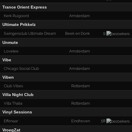
Trance Orient Express
Kerk Ruigoord
Amsterdam
Ultimate Prikkelz
9
Swingersclub Ultimate Dream
Beek en Donk
Unmute
Lovelee
Amsterdam
Vibe
Chicago Social Club
Amsterdam
Viben
Club Vibes
Rotterdam
Villa Night Club
Villa Thalia
Rotterdam
Vinyl Sessions
58
Effenaar
Eindhoven
VroegZat