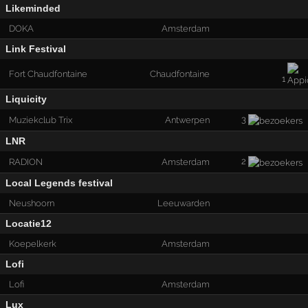
Likeminded
DOKA
Amsterdam
Link Festival
Fort Chaudfontaine
Chaudfontaine
1
Liquicity
3
Muziekclub Trix
Antwerpen
LNR
2
RADION
Amsterdam
Local Legends festival
Neushoorn
Leeuwarden
Locatie12
Koepelkerk
Amsterdam
Lofi
Lofi
Amsterdam
Lux