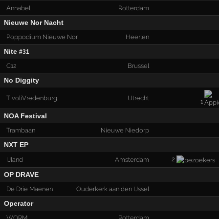
Annabel
Rotterdam
Nieuwe Nor Nacht
Poppodium Nieuwe Nor
Heerlen
Nite
#31
C12
Brussel
No Diggity
TivoliVredenburg
Utrecht
1
NOA Festival
Trambaan
Nieuwe Niedorp
NXT EP
2
IJland
Amsterdam
OP DRAVE
De Drie Maenen
Ouderkerk aan den IJssel
Operator
WORM
Rotterdam