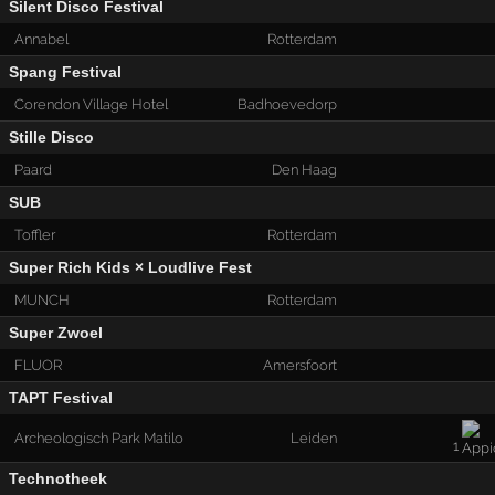
Silent Disco Festival
Annabel
Rotterdam
Spang Festival
Corendon Village Hotel
Badhoevedorp
Stille Disco
Paard
Den Haag
SUB
Toffler
Rotterdam
Super Rich Kids × Loudlive Fest
MUNCH
Rotterdam
Super Zwoel
FLUOR
Amersfoort
TAPT Festival
Archeologisch Park Matilo
Leiden
1
Technotheek