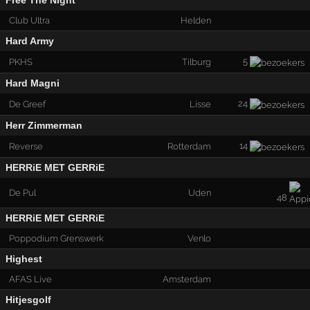
Free The Night
Club Ultra
Helden
Hard Army
5
PKHS
Tilburg
Hard Magni
24
De Greef
Lisse
Herr Zimmerman
14
Reverse
Rotterdam
HERRiE MET GERRiE
De Pul
Uden
48
HERRiE MET GERRiE
Poppodium Grenswerk
Venlo
Highest
AFAS Live
Amsterdam
Hitjesgolf