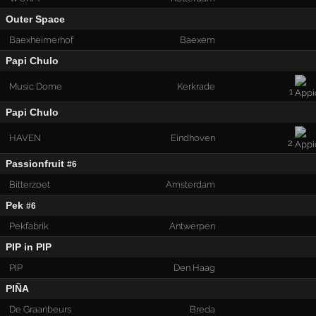
Outer Space
Baexheimerhof
Baexem
Papi Chulo
Music Dome
Kerkrade
1
Papi Chulo
HAVEN
Eindhoven
2
Passionfruit
#6
Bitterzoet
Amsterdam
Pek
#6
Pekfabrik
Antwerpen
PIP in PIP
PIP
Den Haag
PIÑA
De Graanbeurs
Breda