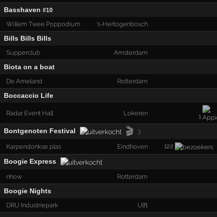
Basshaven
#10
Willem Twee Poppodium
's-Hertogenbosch
Bills Bills Bills
Supperclub
Amsterdam
Biota on a boat
De Ameland
Rotterdam
Boccaccio Life
Radar Event Hall
Lokeren
1
🎬
Bontgenoten Festival
3
122
Karpendonkse plas
Eindhoven
Boogie Express
nhow
Rotterdam
Boogie Nights
DRU Industriepark
Ulft