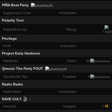
PIÑA Boat Party
Supperclub Cruise
Amsterdam
Polarity Tour
Poppodium 013
Tilburg
1
Privilege
IKON
Antwerpen
Project Early Hardcore
10
Manifesto
Hoorn
Qmusic The Party FOUT
2
Sporthal De Trije
Franeker
Radio Radio
Radio Radio
Amsterdam
🎬
RAVE CULT.
5
Innocent
Hengelo
7