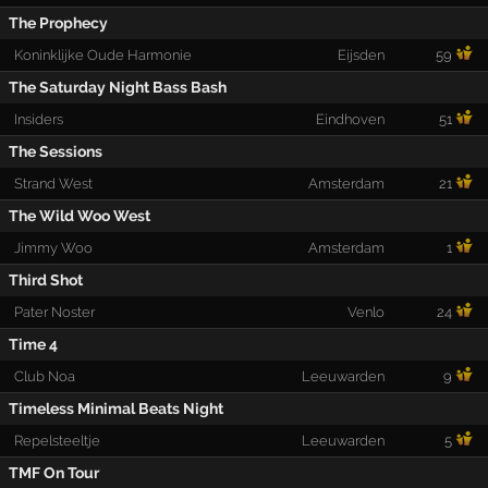
The Prophecy
Koninklijke Oude Harmonie
Eijsden
59
The Saturday Night Bass Bash
Insiders
Eindhoven
51
The Sessions
Strand West
Amsterdam
21
The Wild Woo West
Jimmy Woo
Amsterdam
1
Third Shot
Pater Noster
Venlo
24
Time 4
Club Noa
Leeuwarden
9
Timeless Minimal Beats Night
Repelsteeltje
Leeuwarden
5
TMF On Tour