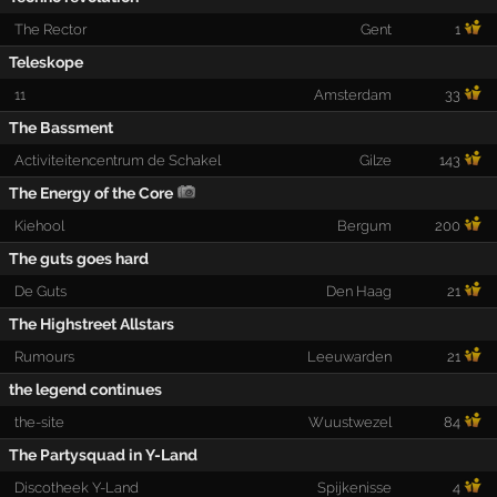
The Rector
Gent
1
Teleskope
11
Amsterdam
33
The Bassment
Activiteitencentrum de Schakel
Gilze
143
The Energy of the Core
Kiehool
Bergum
200
The guts goes hard
De Guts
Den Haag
21
The Highstreet Allstars
Rumours
Leeuwarden
21
the legend continues
the-site
Wuustwezel
84
The Partysquad in Y-Land
Discotheek Y-Land
Spijkenisse
4