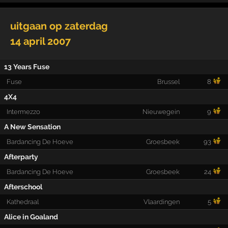
uitgaan op
zaterdag
14 april 2007
13 Years Fuse
Fuse
Brussel
8
4X4
Intermezzo
Nieuwegein
9
A New Sensation
Bardancing De Hoeve
Groesbeek
93
Afterparty
Bardancing De Hoeve
Groesbeek
24
Afterschool
Kathedraal
Vlaardingen
5
Alice in Goaland