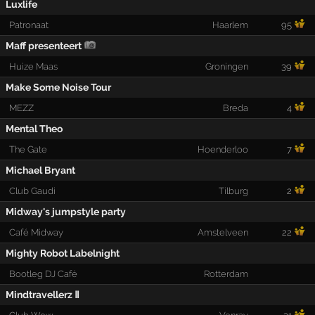
Luxlife
Patronaat
Haarlem
95
Maff presenteert
Huize Maas
Groningen
39
Make Some Noise Tour
MEZZ
Breda
4
Mental Theo
The Gate
Hoenderloo
7
Michael Bryant
Club Gaudi
Tilburg
2
Midway's jumpstyle party
Café Midway
Amstelveen
22
Mighty Robot Labelnight
Bootleg DJ Café
Rotterdam
Mindtravellerz Ⅱ