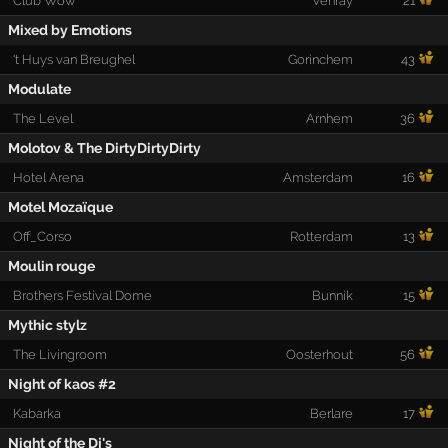
Club Wow
Venray
21
Mixed by Emotions
't Huys van Breughel
Gorinchem
43
Modulate
The Level
Arnhem
36
Molotov & The DirtyDirtyDirty
Hotel Arena
Amsterdam
16
Motel Mozaïque
Off_Corso
Rotterdam
13
Moulin rouge
Brothers Festival Dome
Bunnik
15
Mythic stylz
The Livingroom
Oosterhout
56
Night of kaos #2
Kabarka
Berlare
17
Night of the Dj's