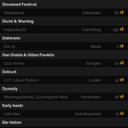
Dissonant Festival
Skateplanet
Antwerpen
81
Divini & Warning
HappydayZZ
Culemborg
291
Doktronic
Dok 19
Breda
2
Don Diablo & Gilton Franklin
Club Vernes
Schagen
10
Dstruct
LVC Cultuur Podium
Leiden
15
Dynasty
Westergasfabriek, Zuiveringshal West
Amsterdam
18
Early beatz
Café Raar
Oud-Beijerland
11
Ele-Vation