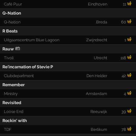
Café Puur
Eindhoven
11
Q-Nation
Q-Nation
Breda
60
R Beats
Uitgaanscentrum Blue Lagoon
Zwijndrecht
1
Rauw
Tivoli
Utrecht
118
Re'incarnation of Stevie P
Clubdepartment
Den Helder
42
Remember
Ministry
Amsterdam
4
Revisited
Loose End
Reeuwijk
39
Rockin' with
TDF
Berlikum
78