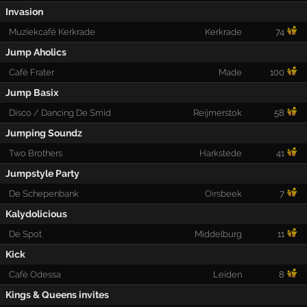
Invasion
Muziekcafé Kerkrade
Kerkrade
74
Jump Aholics
Café Frater
Made
100
Jump Basix
Disco / Dancing De Smid
Reijmerstok
58
Jumping Soundz
Two Brothers
Harkstede
41
Jumpstyle Party
De Schepenbank
Oirsbeek
7
Kalydolicious
De Spot
Middelburg
11
Kick
Café Odessa
Leiden
8
Kings & Queens invites