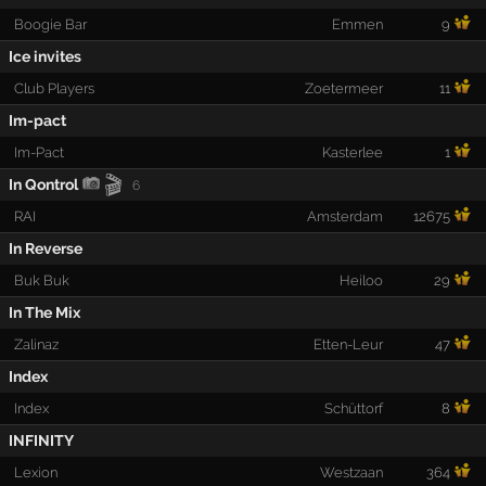
Boogie Bar
Emmen
9
Ice invites
Club Players
Zoetermeer
11
Im-pact
Im-Pact
Kasterlee
1
🎬
In Qontrol
6
RAI
Amsterdam
12675
In Reverse
Buk Buk
Heiloo
29
In The Mix
Zalinaz
Etten-Leur
47
Index
Index
Schüttorf
8
INFINITY
Lexion
Westzaan
364