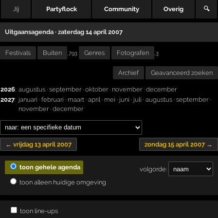
Jij
Partyflock
Community
Overig
🔍
Uitgaansagenda · zaterdag 14 april 2007
Festivals
Buiten
Genres
Fotografen
,
,793
3
Archief
Geavanceerd zoeken
2026
:
augustus
·
september
·
oktober
·
november
·
december
2027
:
januari
·
februari
·
maart
·
april
·
mei
·
juni
·
juli
·
augustus
·
september
·
november
·
december
← vrijdag 13 april 2007
zondag 15 april 2007 →
toon gehele agenda
volgorde:
toon alleen huidige omgeving
toon line-ups