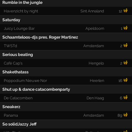
Rumble in the jungle
Havenzicht by night
Sint Annaland
12
Saturday
Juicy Lounge Bar
Apeldoorn
1
Schaamteloos-djs pres. Roger Martinez
TWSTd
Amsterdam
2
Serious beating
Café Cap's
Hengelo
2
Shakethatass
Poppodium Nieuwe Nor
Heerlen
16
Shut up & dance catacombenparty
De Catacomben
Den Haag
6
Sneakerz
Panama
Amsterdam
89
So solidJazzy Jeff