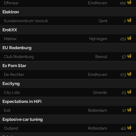
Effenaar
Eindhoven
102
Elektron
Kunstencentrum Vooruit
Gent
2
ErotiXX
Matrixx
Nijmegen
251
EU Rodenburg
Club Rodenburg
Beesd
57
Ex Porn Star
De Rechter
Eindhoven
173
Excityng
City Lido
Groenlo
23
Expectations in HiFi
Exit
Rotterdam
17
Explosive car tuning
Outland
Rotterdam
411