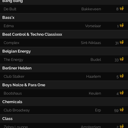
Bang bang
De Bult
Bakkeveen
8
Bass'x
Edma
Vorselaar
1
Beat Control & Techno Classixxx
Complex
Sint-Niklaas
31
Belgian Energy
The Energy
Budel
33
Berliner Helden
Club Stalker
Haarlem
5
Boys Noize & Para One
Bootshaus
Keulen
4
Chemicals
Club Broadway
Erp
59
Class
Zebra Lounge
Amsterdam
2