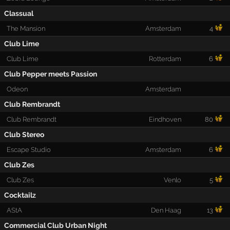
Classual
The Mansion
Amsterdam
4
Club Lime
Club Lime
Rotterdam
6
Club Pepper meets Passion
Odeon
Amsterdam
Club Rembrandt
Club Rembrandt
Eindhoven
80
Club Stereo
Escape Studio
Amsterdam
6
Club Zes
Club Zes
Venlo
5
Cocktailz
AStA
Den Haag
13
Commercial Club Urban Night