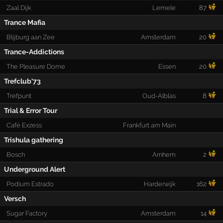
Zaal Dijk
Lemele
87
Trance Mafia
Blijburg aan Zee
Amsterdam
20
Trance-Addictions
The Pleasure Dome
Essen
20
Trefclub'73
Trefpunt
Oud-Alblas
8
Trial & Error Tour
Café Exzess
Frankfurt am Main
Trishula gathering
Bosch
Arnhem
2
Underground Alert
Podium Estrado
Harderwijk
162
Versch
Sugar Factory
Amsterdam
14