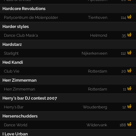
Hardcore Revolutions
Partycentrum de Molenpolder
Tienhoven
114
Harder styles
Dance Club Mask'a
Helmond
35
Hardstarz
Starlight
Nijkerkerveen
112
Hed Kandi
Club Vie
Rotterdam
20
Herr Zimmerman
Herr Zimmerman
Rotterdam
11
Herry's bar DJ contest 2007
Herry's Bar
Woudenberg
12
Hersenschudders
Dance World
Wildervank
188
I Love Urban