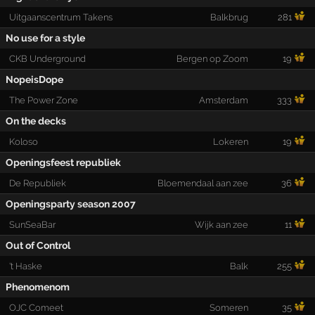
Uitgaanscentrum Takens
Balkbrug
281
No use for a style
CKB Underground
Bergen op Zoom
19
NopeisDope
The Power Zone
Amsterdam
333
On the decks
Koloso
Lokeren
19
Openingsfeest republiek
De Republiek
Bloemendaal aan zee
36
Openingsparty season 2007
SunSeaBar
Wijk aan zee
11
Out of Control
't Haske
Balk
255
Phenomenom
OJC Comeet
Someren
35