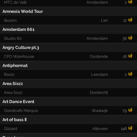
MTC de Valk
Amsterdam
2
Amnesia World Tour
Illusion
Lier
12
Amsterdam 661
Studio 80
Amsterdam
36
Angry Culture pt.3
CPO Warehouse
Oostende
16
Antiphormat
Rootz
Leerdam
2
Area Sixzz
Area Sixzz
Dordrecht
Art Dance Event
Grandcafé Marquis
Waalwijk
79
Art of bass Ⅱ
Gizzard
Alteveer
148