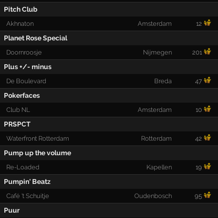
Pitch Club
Akhnaton
Amsterdam
12
Planet Rose Special
Doornroosje
Nijmegen
201
Plus +/- minus
De Boulevard
Breda
47
Pokerfaces
Club NL
Amsterdam
10
PRSPCT
Waterfront Rotterdam
Rotterdam
42
Pump up the volume
Re-Loaded
Kapellen
19
Pumpin' Beatz
Café 't Schuitje
Oudenbosch
95
Puur