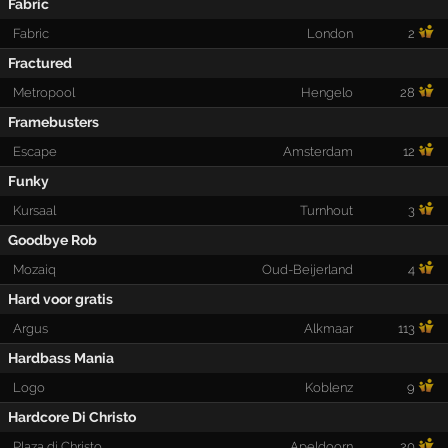
Fabric
Fabric
London
2
Fractured
Metropool
Hengelo
28
Framebusters
Escape
Amsterdam
12
Funky
Kursaal
Turnhout
3
Goodbye Rob
Mozaiq
Oud-Beijerland
4
Hard voor gratis
Argus
Alkmaar
113
Hardbass Mania
Logo
Koblenz
9
Hardcore Di Christo
Plaza di Christo
Apeldoorn
20