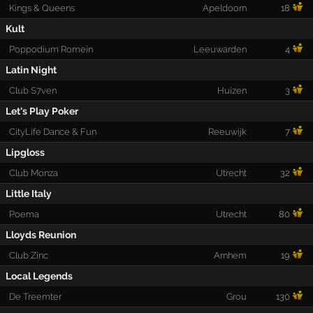
Kings & Queens
Apeldoorn
18
Kult
Poppodium Romein
Leeuwarden
4
Latin Night
Club S7ven
Huizen
3
Let's Play Poker
CityLife Dance & Fun
Reeuwijk
7
Lipgloss
Club Monza
Utrecht
32
Little Italy
Poema
Utrecht
80
Lloyds Reunion
Club Zinc
Arnhem
19
Local Legends
De Treemter
Grou
130