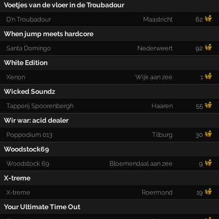
Voetjes van de vloer in de Troubadour
D'n Troubadour
Maastricht
62
When jump meets hardcore
Santa Domingo
Nederweert
92
White Edition
Xenon
Wijk aan zee
1
Wicked Soundz
Tapperij Spoorenbergh
Haaren
55
Wir war: acid dealer
Poppodium 013
Tilburg
30
Woodstock69
Woodstock 69
Bloemendaal aan zee
9
X-treme
X-treme
Roermond
19
Your Ultimate Time Out