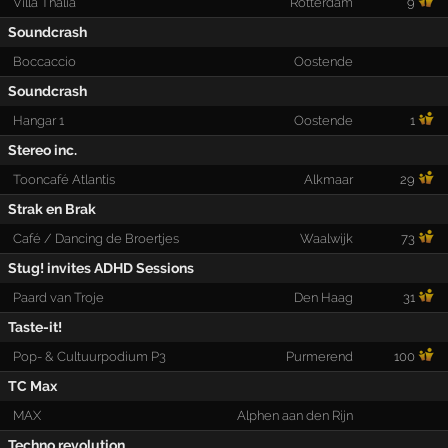
Villa Thalia
Rotterdam
9
Soundcrash
Boccaccio
Oostende
Soundcrash
Hangar 1
Oostende
1
Stereo inc.
Tooncafé Atlantis
Alkmaar
29
Strak en Brak
Café / Dancing de Broertjes
Waalwijk
73
Stug! invites ADHD Sessions
Paard van Troje
Den Haag
31
Taste-it!
Pop- & Cultuurpodium P3
Purmerend
100
TC Max
MAX
Alphen aan den Rijn
Techno revolution