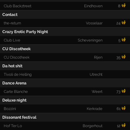
Club Backztreet
Eindhoven
8
Contact
the-return
Vosselaar
24
Crazy Erotic Party Night
Club Live
Scheveningen
5
CU Discotheek
CU Discotheek
Rijen
35
Da hot shit
Tivoli de Helling
Utrecht
Dance Arena
Carte Blanche
Weert
73
Deluxe night
Bozzini
Kerkrade
61
Dissonant festival
Hof Ter Lo
Borgerhout
12