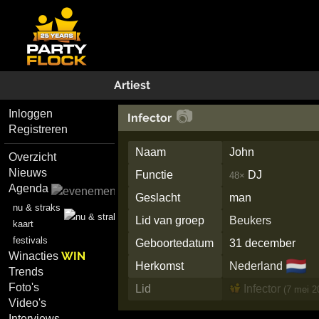
Artiest
📷
Inloggen
Infector
Registreren
Naam
John
Overzicht
Nieuws
Functie
DJ
48×
Agenda
Geslacht
man
nu & straks
Lid van groep
Beukers
kaart
festivals
Geboortedatum
31 december
WIN
Winacties
🇳🇱
Herkomst
Nederland
Trends
Foto's
Lid
Infector
(7 mei 2
Video's
Interviews