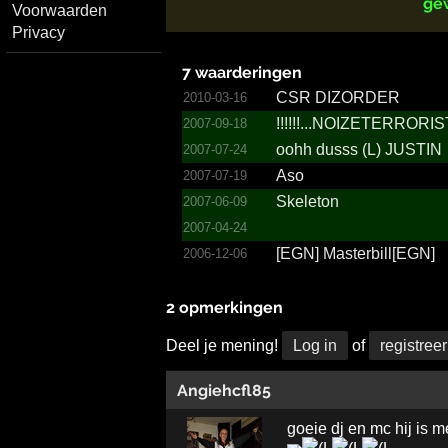
ge
Voorwaarden
Privacy
7 waarderingen
CSR DIZORDER
2010-03-16
!!!!!!...­NOIZET­ERRORI­ST...
2007-09-18
oohh dusss (L) JUSTIN
2007-07-24
Aso
2007-07-19
Skeleton
2007-06-09
2007-04-24
[EGN] Master­bill[E­GN]
2006-12-06
2 opmerkingen
Deel je mening!
Log in
of
registreer
Angiehcfl85
goeie dj en mc hij is m