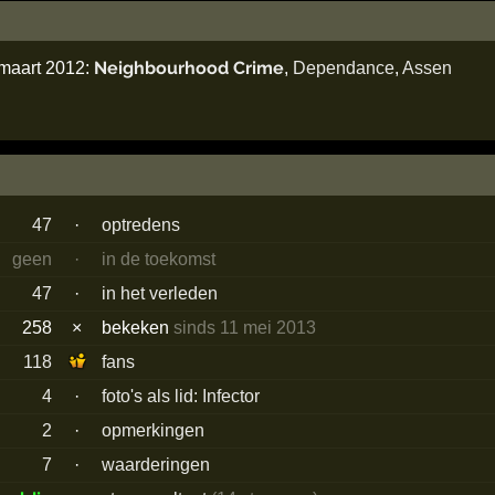
Neighbourhood Crime
 maart 2012:
,
Dependance
,
Assen
47
·
optredens
geen
·
in de toekomst
47
·
in het verleden
258
×
bekeken
sinds 11 mei 2013
118
fans
4
·
foto's als lid: Infector
2
·
opmerkingen
7
·
waarderingen