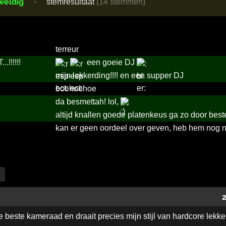
weldig
·
stemresultaat
(14 stemmen)
terreur
!­!!!!!­
een goeie DJ
mijn lekkerding!!!! en een supper DJ
boehoehoe
da besmettah! lol,
altijd knallen goede platenkeus ga zo door beste 
kan er geen oordeel over geven, heb hem nog n
e beste kameraad en draait precies mijn stijl van hardcore lekke