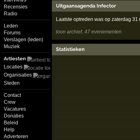
Uitgaansagenda Infector
Recensies
Radio
Laatste optreden was op zaterdag 31
Leden
toon archief, 47 evenementen
Forums
Verslagen (leden)
Muziek
Statistieken
Artiesten
Locaties
Organisaties
Steden
Contact
Crew
Vacatures
Donaties
Beleid
Help
Adverteren