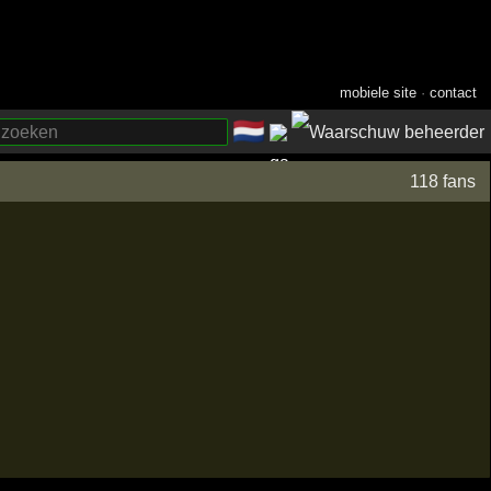
mobiele site
·
contact
🇳🇱
­
118 fans