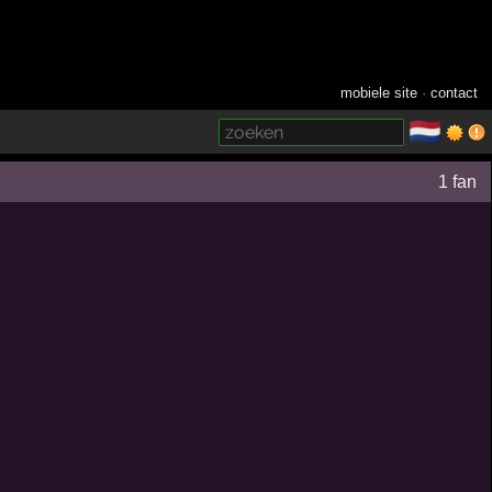
mobiele site
·
contact
🇳🇱
­
1 fan