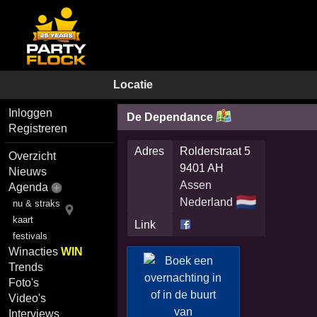
Locatie
Inloggen
De Dependance
Registreren
Adres
Rolderstraat 5
Overzicht
9401 AH
Nieuws
Assen
Agenda
🇳🇱
Nederland
nu & straks
kaart
Link
festivals
Winacties
WIN
Trends
Foto's
Video's
Interviews