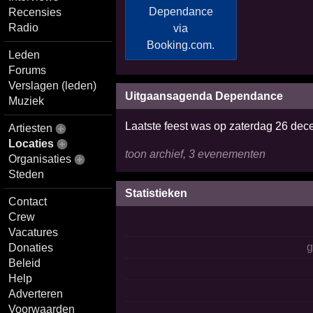
Recensies
Radio
Leden
Forums
Verslagen (leden)
Uitgaansagenda Dependance
Muziek
Laatste feest was op zaterdag 26 de
Artiesten
Locaties
toon archief, 3 evenementen
Organisaties
Steden
Statistieken
Contact
Crew
Vacatures
Donaties
Beleid
Help
Adverteren
Voorwaarden