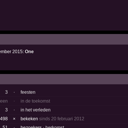
cember 2015:
One
3
·
feesten
geen
·
in de toekomst
3
·
in het verleden
498
×
bekeken
sinds 20 februari 2012
51
·
bezoekers ·
herkomst