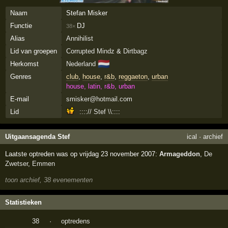
Naam
Stefan Misker
Functie
DJ
38×
Alias
Annihilist
Lid van groepen
Corrupted Mindz
&
Dirtbagz
🇳🇱
Herkomst
Nederland
Genres
club
,
house
,
r&b
,
reggaeton
,
urban
house, latin, r&b, urban
E-mail
smisker@hotmail.com
Lid
::::// Stef \\::::
Uitgaansagenda Stef
ical
·
archief
Laatste optreden was op vrijdag 23 november 2007:
Armageddon
,
De
Zwetser
,
Emmen
toon archief, 38 evenementen
Statistieken
38
·
optredens