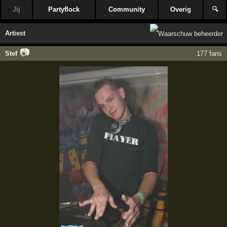
Jij
Partyflock
Community
Overig
🔍
Artiest
📷
Stef
177 fans