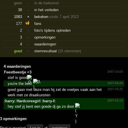
geen
·
in de toekomst
38
·
in het verleden
1083
×
bekeken
sinds 7 april 2013
177
fans
2
·
foto's tijdens optreden
3
·
opmerkingen
4
·
waarderingen
goed
·
stemresultaat
(15 stemmen)
4 waarderingen
Feestb­eestje <3
2007-10-23
stef is good
you're the best
2007-06-29
goed gaan met deze man hij zet de voetjes vaak aan het
2007-05-25
werk met ze draaikunsten
:harry: Hardco­rexgir­l :harry-f:
2007-02-15
hey stef jij bent een goede dj ga zo door
3 opmerkingen