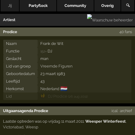
Jij
Partyflock
Community
Overig
🔍
Artiest
Prodice
40 fans
Naam
Frank de Wit
Functie
DJ
152×
Geslacht
man
Lid van groep
Vreemde Figuren
Geboortedatum
23 maart 1983
Leeftijd
43
🇳🇱
Herkomst
Nederland
Lid
DJ Prodice
(26 aug 2011)
Uitgaansagenda Prodice
ical
·
archief
Laatste optreden was op vrijdag 11 maart 2011:
Weesper Winterfeest
,
Victoriabad
,
Weesp