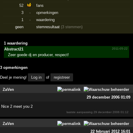
52
fans
3
·
opmerkingen
1
·
waardering
geen
stemresultaat
(3 stemmen)
1 waardering
Abstract21
2011-05-22
Zeer goede dj en producer, respect!
3 opmerkingen
Deel je mening!
Log in
of
registreer
ZaVen
29 december 2006 01:09
Nice 2 meet you 2
laatste aanpassing
29 december 2006 01:12
ZaVen
22 februari 2012 16:01