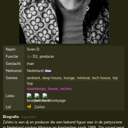
Naam
Sven D.
Functie
DJ, producer
30×
Geslacht
man
🇳🇱
Herkomst
Nederland
Genres
ambient
,
deep house
,
lounge
,
minimal
,
tech house
,
trip
hop
downtempo, house, techno
Links
Lid
ZaVen
Biografie
·
8 juni 2017
ZaVen is een dj en producer die een bekend figuur was in de partyscene
in Nederland rondom Alkmaar en Amsterdam sinds 1989. Zijn sound neigt