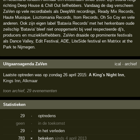
richting Deep House & Chill Out liefhebbers. Vandaag de dag verscheen
ZaVen op vele recordlabels als DeepWit recordings, Ready Mix Records,
Haute Musique, Lisztomania Records, Itom Records, Oh So Coy en vele
anderen. Ook zijn eigen label 'Batavia Records' met het herkenbare oude
zeilschip 'Batavia' bleef niet onopgemerkt bij veel respecteerde dj's,
producers en muziekliefhebbers. ZaVen draaide op prominente festivals
als Dance Valley, Edit Festival, ADE, LiteSide festival en Matrixx at the
Park te Nijmegen.
Uitgaansagenda ZaVen
ical
·
archief
Laatste optreden was op zondag 26 april 2015:
A King's Night Inn
,
Kings Inn
,
Alkmaar
toon archief, 29 evenementen
Statistieken
29
·
optredens
geen
·
in de toekomst
29
·
in het verleden
783
×
bekeken
sinds 4 april 2013