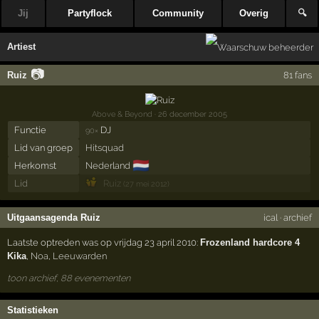
Jij
Partyflock
Community
Overig
🔍
Artiest
📷
Ruiz
81 fans
Above & Beyond
· 26 december 2005
Functie
DJ
90×
Lid van groep
Hitsquad
🇳🇱
Herkomst
Nederland
Lid
Ruiz
(27 mei 2012)
Uitgaansagenda Ruiz
ical
·
archief
Laatste optreden was op vrijdag 23 april 2010:
Frozenland hardcore 4
Kika
,
Noa
,
Leeuwarden
toon archief, 88 evenementen
Statistieken