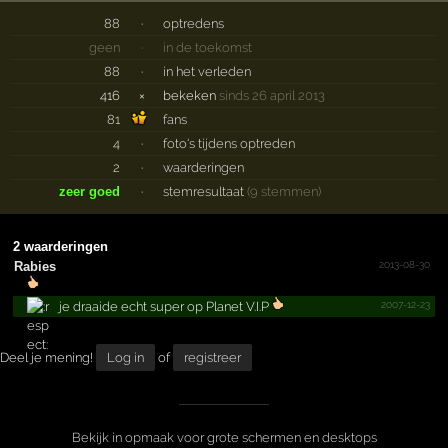
88
·
optredens
geen
·
in de toekomst
88
·
in het verleden
416
×
bekeken
sinds 26 april 2013
81
fans
4
·
foto's tijdens optreden
2
·
waarderingen
zeer goed
·
stemresultaat
(9 stemmen)
2 waarderingen
2013-08-30
Rabies
2007-12-23
je draaide echt super op Planet V.I.P
Deel je mening!
Log in
of
registreer
Bekijk in opmaak voor grote schermen en desktops