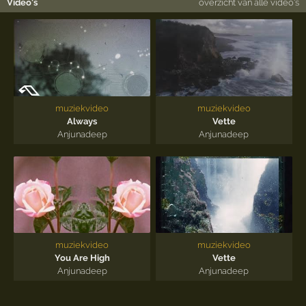
Video's
overzicht van alle video's
muziekvideo
muziekvideo
Always
Vette
Anjunadeep
Anjunadeep
muziekvideo
muziekvideo
You Are High
Vette
Anjunadeep
Anjunadeep