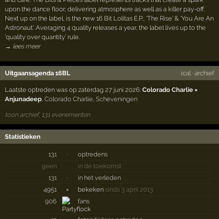
upon the dance floor, delivering atmosphere as well as a killer pay-off.
Next up on the label, is the new 16 Bit Lolitas E.P., 'The Rise' & 'You Are An
Astronaut'. Averaging 4 quality releases a year, the label lives up to the
'quality over quantity' rule.
→ lees meer
Uitgaansagenda 16BL
ical
·
archief
Laatste optreden was op zaterdag 27 juni 2026:
Colorado Charlie ×
Anjunadeep
,
Colorado Charlie
,
Scheveningen
toon archief, 131 evenementen
Statistieken
131
·
optredens
geen
·
in de toekomst
131
·
in het verleden
4951
×
bekeken
sinds 3 april 2013
906
fans