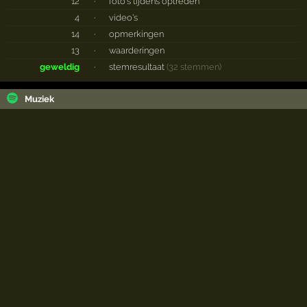
12
·
foto's tijdens optreden
4
·
video's
14
·
opmerkingen
13
·
waarderingen
geweldig
·
stemresultaat
(32 stemmen)
Muziek