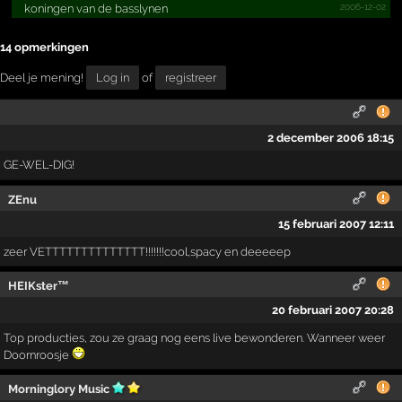
2006-12-02
koningen van de basslynen
14 opmerkingen
Deel je mening!
Log in
of
registreer
2 december 2006 18:15
GE-WEL-DIG!
ZEnu
15 februari 2007 12:11
zeer VETTTTTTTTTTTTTT!!!!!!!cool,spacy en deeeeep
HEIKster™
20 februari 2007 20:28
Top producties, zou ze graag nog eens live bewonderen. Wanneer weer
Doornroosje
Morninglory Music