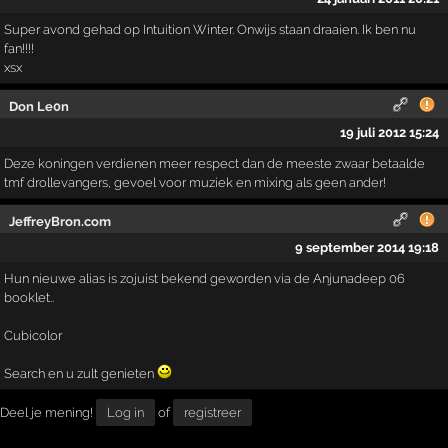
Super avond gehad op Intuition Winter. Onwijs staan draaien. Ik ben nu
fan!!!!
xsx
Don Le0n
19 juli 2012 15:24
Deze koningen verdienen meer respect dan de meeste zwaar betaalde
tmf drollevangers, gevoel voor muziek en mixing als geen ander!
JeffreyBron.com
9 september 2014 19:18
Hun nieuwe alias is zojuist bekend geworden via de Anjunadeep 06
booklet..
Cubicolor
Search en u zult genieten
Deel je mening!
Log in
of
registreer