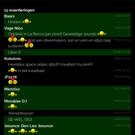
13 waarderingen
2010-10-18
Baars
Helden
2010-01-18
Vage Nico
Ontdekt in La Rocca (jan 2010)! Geweldige sounds
2009-12-29
Wat een sfeermakers, kan er uren en altijd naar
luisteren
2009-07-05
Uber !!!
2009-01-09
Robotnic
Heerlijke space setjes altijd!!! Kwaliteit muziek!!!
2008-01-04
in het kwadraat
2007-05-19
JF1978
2007-05-07
Mennixx
2007-04-16
Monalise O:)
2007-02-20
Wereldklasse!
2006-12-02
GE-WEL-DIG!
2006-12-02
:bounce: Don Leo :bounce:
:
: