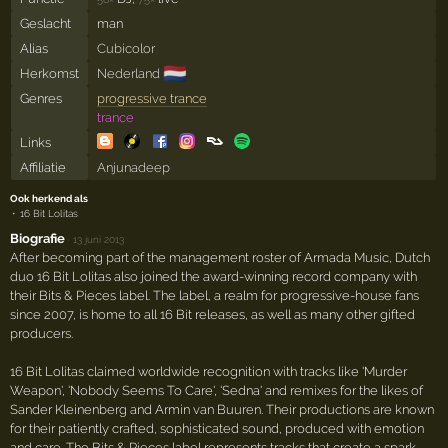
Geslacht
man
Alias
Cubicolor
🇳🇱
Herkomst
Nederland
Genres
progressive trance
trance
Links
Affiliatie
Anjunadeep
Ook herkend als
16 Bit Lolitas
Biografie
·
13 juni 2013
After becoming part of the management roster of Armada Music, Dutch
duo 16 Bit Lolitas also joined the award-winning record company with
their Bits & Pieces label. The label, a realm for progressive-house fans
since 2007, is home to all 16 Bit releases, as well as many other gifted
producers.
16 Bit Lolitas claimed worldwide recognition with tracks like 'Murder
Weapon', 'Nobody Seems To Care', 'Sedna' and remixes for the likes of
Sander Kleinenberg and Armin van Buuren. Their productions are known
for their patiently crafted, sophisticated sound, produced with emotion
and care. The Bits & Pieces label represents tracks that create a spark