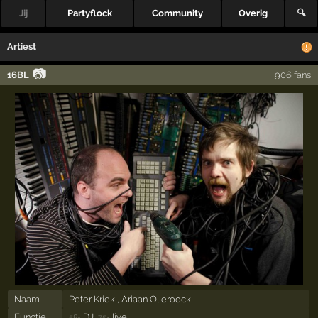
Jij
Partyflock
Community
Overig
🔍
Artiest
📷
16BL
906 fans
Naam
Peter Kriek , Ariaan Olieroock
Functie
DJ,
live
58×
75×