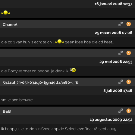
16 januari 2008 12:37
ChannA
25 maart 2008 07:06
die cd 1 van hun is echt te chill
geen idee hoe die cd heet...
29 mei 2008 22:53
die Bodywarmer cd bedoel je denk ik
5924ut_)*i+05I=034uj0=tjgn49tf43n80-(_*&
8 juli 2008 17:16
smile and beware
B&B
19 augustus 2009 22:52
Ik hoop jullie te zien in Sneek op de SelectieveBoat 18 sept 2009