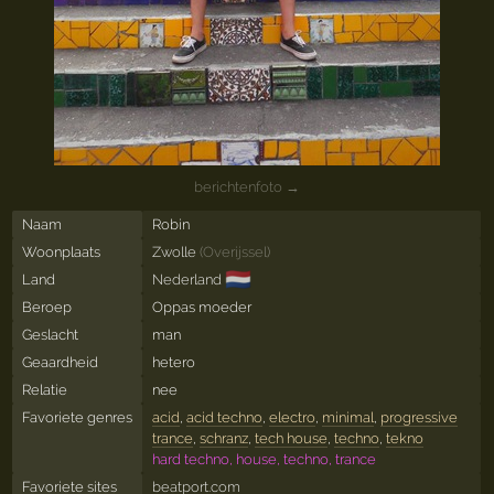
berichtenfoto →
Naam
Robin
Woonplaats
Zwolle
(
Overijssel
)
🇳🇱
Land
Nederland
Beroep
Oppas moeder
Geslacht
man
Geaardheid
hetero
Relatie
nee
Favoriete genres
acid
,
acid techno
,
electro
,
minimal
,
progressive
trance
,
schranz
,
tech house
,
techno
,
tekno
hard techno, house, techno, trance
Favoriete sites
beatport.com