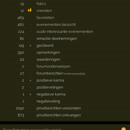
19
·
foto's
12
vrienden
489
·
favorieten
480
·
evenementen bezocht
224
·
oude interessante evenementen
82
·
winactie deelnemingen
119
×
geciteerd
390
·
opmerkingen
111
·
waarderingen
2
·
forumonderwerpen
27
·
forumberichten
(
onderwerpenlijst
)
2
×
positieve karma
2
·
positievelingen
1
×
negatieve karma
1
·
negatieveling
1092
·
privéberichten verzonden
873
·
privéberichten ontvangen