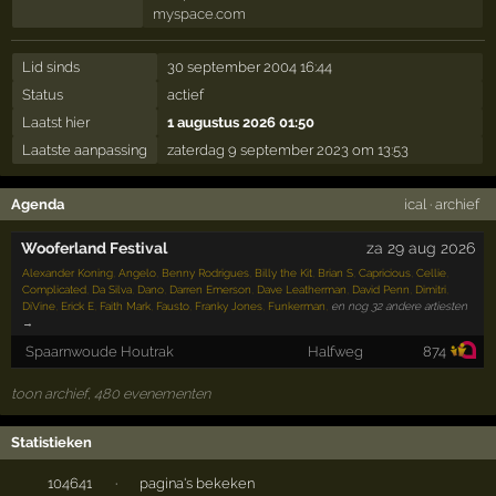
myspace.com
Lid sinds
30 september 2004 16:44
Status
actief
Laatst hier
1 augustus 2026 01:50
Laatste aanpassing
zaterdag 9 september 2023 om 13:53
Agenda
ical
·
archief
Wooferland Festival
za 29 aug 2026
Alexander Koning
,
Angelo
,
Benny Rodrigues
,
Billy the Kit
,
Brian S
,
Capricious
,
Cellie
,
Complicated
,
Da Silva
,
Dano
,
Darren Emerson
,
Dave Leatherman
,
David Penn
,
Dimitri
,
DiVine
,
Erick E
,
Faith Mark
,
Fausto
,
Franky Jones
,
Funkerman
,
en nog 32 andere artiesten
→
Spaarnwoude Houtrak
Halfweg
874
toon archief, 480 evenementen
Statistieken
104641
·
pagina's bekeken