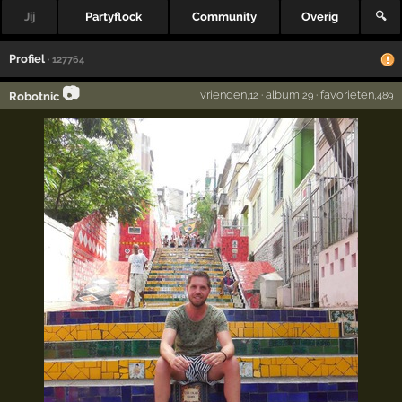
Jij
Partyflock
Community
Overig
🔍
Profiel
· 127764
📷
vrienden
·
album
·
favorieten
Robotnic
,12
,29
,489