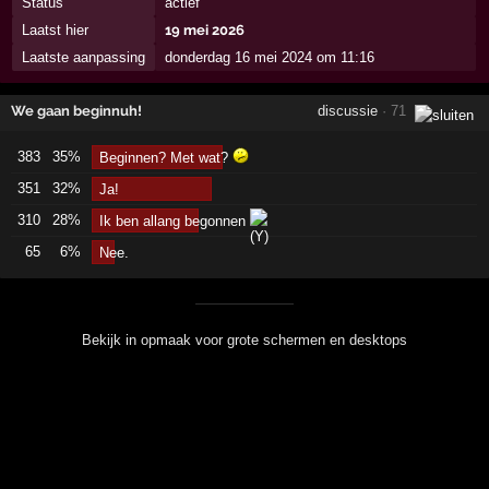
Status
actief
Laatst hier
19 mei 2026
Laatste aanpassing
donderdag 16 mei 2024 om 11:16
We gaan beginnuh!
discussie
· 71
383
35%
Beginnen? Met wat?
351
32%
Ja!
310
28%
Ik ben allang begonnen
65
6%
Nee.
Bekijk in opmaak voor grote schermen en desktops