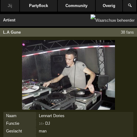
Jij
Partyflock
Community
Overig
🔍
Artiest
L.A Gune
38 fans
Naam
Lennart Dories
Functie
DJ
16×
Geslacht
man