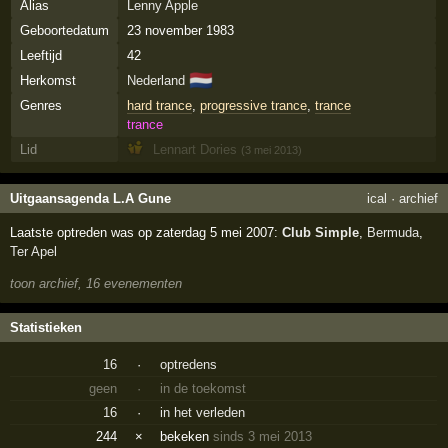
Alias
Lenny Apple
Geboortedatum
23 november 1983
Leeftijd
42
🇳🇱
Herkomst
Nederland
Genres
hard trance
,
progressive trance
,
trance
trance
Lid
Lennart Dories
(3 mei 2013)
Uitgaansagenda L.A Gune
ical
·
archief
Laatste optreden was op zaterdag 5 mei 2007:
Club Simple
,
Bermuda
,
Ter Apel
toon archief, 16 evenementen
Statistieken
16
·
optredens
geen
·
in de toekomst
16
·
in het verleden
244
×
bekeken
sinds 3 mei 2013