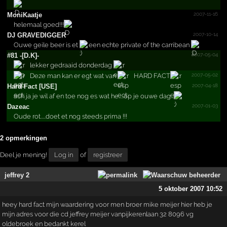
2007-11-16
MoniKaatje
helemaal goed!!!
2007-10-14
DJ GRAVEDIGGER
Ouwe geile beer is et
een echte private of the carribean
2007-05-04
#81 -[D.K]-
lekker gedraaid donderdag
2007-05-02
Deze man kan er egt wat van
HARD FACT
2007-04-18
Hard Fact [USE]
ach ja je wil af en toe nog es wat he.....op je ouwe dag...
2007-01-03
Dazeac
Oude rot.....doet et nog steeds prima !!!
2 opmerkingen
Deel je mening!
Log in
of
registreer
jeffrey 2
5 oktober 2007 10:52
heey hard fact mijn waardering voor men broer mike meijer hier heb je
mijn adres voor die cd jeffrey meijer vanpijkerenlaan 32 8096 vg
oldebroek en bedankt kerel