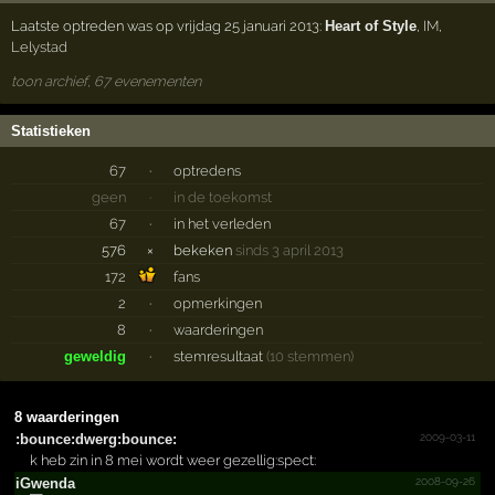
Laatste optreden was op vrijdag 25 januari 2013:
Heart of Style
,
IM
,
Lelystad
toon archief, 67 evenementen
Statistieken
67
·
optredens
geen
·
in de toekomst
67
·
in het verleden
576
×
bekeken
sinds 3 april 2013
172
fans
2
·
opmerkingen
8
·
waarderingen
geweldig
·
stemresultaat
(10 stemmen)
8 waarderingen
2009-03-11
:bounc­e:dwer­g:boun­ce:
k heb zin in 8 mei wordt weer gezellig:spect:
2008-09-26
iGwenda