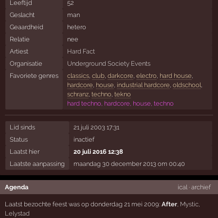
Leeftijd
52
Geslacht
man
Geaardheid
hetero
Relatie
nee
Artiest
Hard Fact
Organisatie
Underground Society Events
Favoriete genres
classics
,
club
,
darkcore
,
electro
,
hard house
,
hardcore
,
house
,
industrial hardcore
,
oldschool
,
schranz
,
techno
,
tekno
hard techno, hardcore, house, techno
Lid sinds
21 juli 2003 17:31
Status
inactief
Laatst hier
20 juli 2016 12:38
Laatste aanpassing
maandag 30 december 2013 om 00:40
Agenda
ical
·
archief
Laatst bezochte feest was op donderdag 21 mei 2009:
After
,
Mystic
,
Lelystad