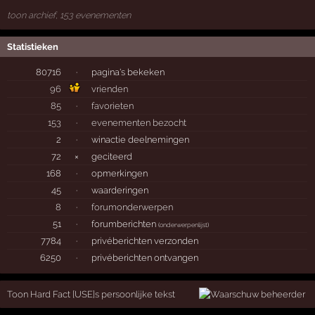
toon archief, 153 evenementen
Statistieken
80716
·
pagina's bekeken
96
vrienden
85
·
favorieten
153
·
evenementen bezocht
2
·
winactie deelnemingen
72
×
geciteerd
168
·
opmerkingen
45
·
waarderingen
8
·
forumonderwerpen
51
·
forumberichten
(
onderwerpenlijst
)
7784
·
privéberichten verzonden
6250
·
privéberichten ontvangen
Toon Hard Fact [USE]s persoonlijke tekst