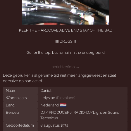
KEEP THE HARDCORE ALIVE END STAY OF THE BAD
!!!! DRUGS!!!!
Go for the top, but remain in the underground
berichtenfoto →
Deze gebruiker is al geruime tijd niet meer langsgeweest en staat
derhalve op non-actief.
Naam
Daniel
Woonplaats
Lelystad
(
Flevoland
)
🇳🇱
Land
Nederland
Beroep
DJ / PRODUCER / RADIO-DJ/Light en Sound
Technicus
Geboortedatum
8 augustus 1974