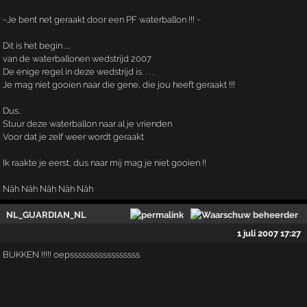
~Je bent net geraakt door een PF waterballon !!! ~ ­­
Dit is het begin ....
van de waterballonen wedstrijd 2007
De enige regel in deze wedstrijd is. . . .
Je mag niet gooien naar die gene, die jou heeft geraakt !!!
Dus..
Stuur deze waterballon naar al je vrienden
Voor dat je zelf weer wordt geraakt
Ik raakte je eerst, dus naar mij mag je niet gooien !!
Nâh Nâh Nâh Nâh Nâh ­­
NL_GUARDIAN_NL
1 juli 2007 17:27
BUKKEN !!!!! oepsssssssssssssssss