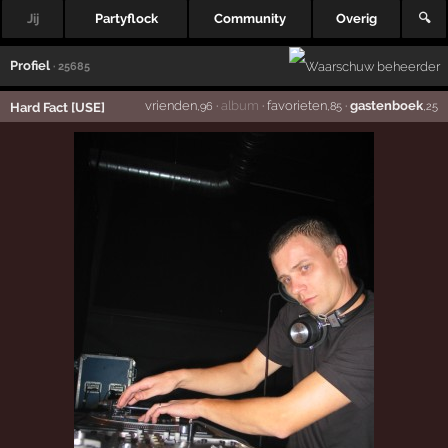
Jij
Partyflock
Community
Overig
🔍
Profiel
· 25685
vrienden
·
album
·
favorieten
·
gastenboek
Hard Fact [USE]
,96
,85
,25