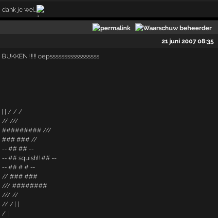
dank je wel..
21 juni 2007 08:35
BUKKEN !!!!! oepsssssssssssssssss
| | / / /
// ///
######### ///
### ### //
-- ## ## --
-- ## squish!! ## --
-- ## # # --
// ### ###
/// ########
/// //
// / | |
/ |