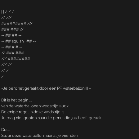
| | / / /
// ///
######### ///
### ### //
-- ## ## --
-- ## squish!! ## --
-- ## # # --
// ### ###
/// ########
/// //
// / | |
/ |
~Je bent net geraakt door een PF waterballon !!! ~ ­­
Dit is het begin ....
van de waterballonen wedstrijd 2007
De enige regel in deze wedstrijd is. . . .
Je mag niet gooien naar die gene, die jou heeft geraakt !!!
Dus..
Stuur deze waterballon naar al je vrienden