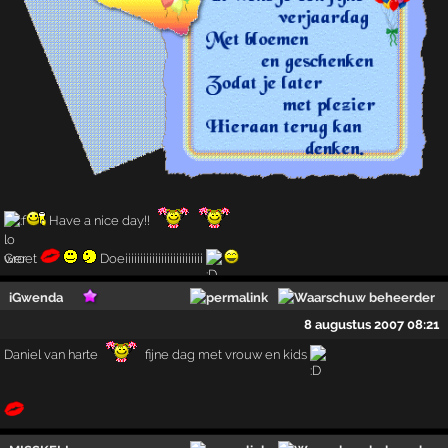
Have a nice day!!
Groet
Doeiiiiiiiiiiiiiiiiiiiiiiiiii
iGwenda
8 augustus 2007 08:21
Daniel van harte
fijne dag met vrouw en kids