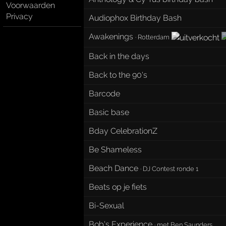
Voorwaarden
Privacy
Audiophox Birthday Bash
Awakenings
·
Rotterdam
Back in the days
Back to the 90's
Barcode
Basic base
Bday CelebrationZ
Be Shameless
Beach Dance
·
DJ Contest ronde 1
Beats op je fiets
Bi-Sexual
Bob's Experience
·
met Ben Saunders