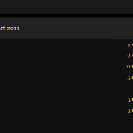
rt 2011
5
9
10
5
3
3