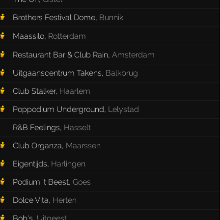
Brothers Festival Dome
,
Bunnik
Maassilo
,
Rotterdam
Restaurant Bar & Club Rain
,
Amsterdam
Uitgaanscentrum Takens
,
Balkbrug
Club Stalker
,
Haarlem
Poppodium Underground
,
Lelystad
R&B Feelings
,
Hasselt
Club Organza
,
Maarssen
Eigentijds
,
Harlingen
Podium 't Beest
,
Goes
Dolce Vita
,
Herten
Bob's
,
Uitgeest