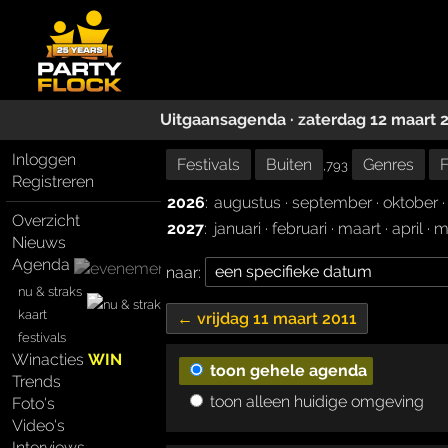
Uitgaansagenda · zaterdag 12 maart 
Inloggen
Festivals
Buiten
Genres
F
,793
Registreren
2026
:
augustus
·
september
·
oktober
Overzicht
2027
:
januari
·
februari
·
maart
·
april
·
m
Nieuws
Agenda
naar:
nu & straks
kaart
← vrijdag 11 maart 2011
festivals
Winacties
WIN
toon gehele agenda
Trends
toon alleen huidige omgeving
Foto's
Video's
Interviews