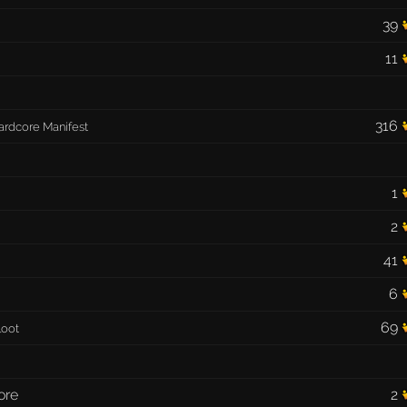
39
11
316
ardcore Manifest
1
2
41
6
69
loot
ore
2