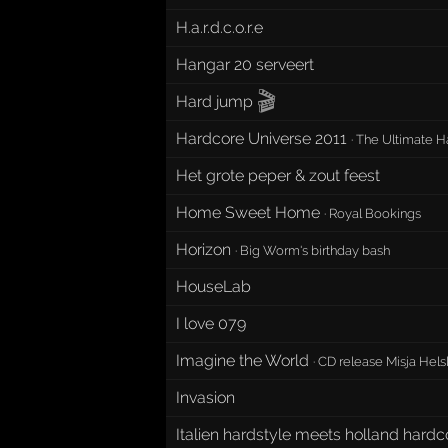
H.a.r.d.c.o.r.e
Hangar 20 serveert
🎬
Hard jump
Hardcore Universe 2011
·
The Ultimate H
Het grote peper & zout feest
Home Sweet Home
·
Royal Bookings
Horizon
·
Big Worm's birthday bash
HouseLab
I love 079
Imagine the World
·
CD release Misja Hels
Invasion
Italien hardstyle meets holland hardc