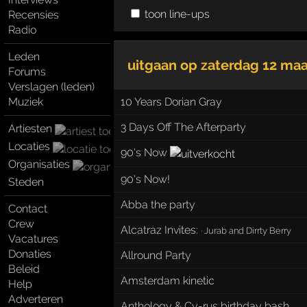
toon line-ups
Recensies
Radio
Leden
uitgaan op
zaterdag 12 maa
Forums
Verslagen (leden)
Muziek
10 Years Dorian Gray
3 Days Off The Afterparty
Artiesten
Locaties
90's Now
Organisaties
90's Now!
Steden
Abba the party
Contact
Crew
Alcatraz Invites:
·
Jurab and Dirrty Berry
Vacatures
Donaties
Allround Party
Beleid
Amsterdam kinetic
Help
Adverteren
Anthology & Cy-rus birthday bash