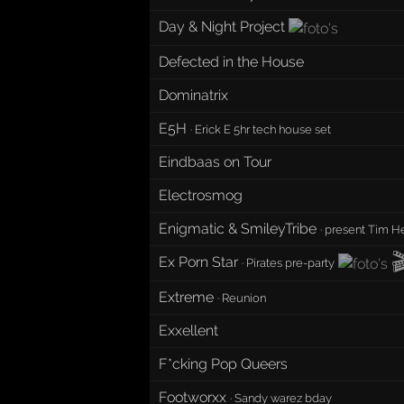
Day & Night Project
Defected in the House
Dominatrix
E5H
·
Erick E 5hr tech house set
Eindbaas on Tour
Electrosmog
Enigmatic & SmileyTribe
·
present Tim H

Ex Porn Star
·
Pirates pre-party
Extreme
·
Reunion
Exxellent
F*cking Pop Queers
Footworxx
·
Sandy warez bday