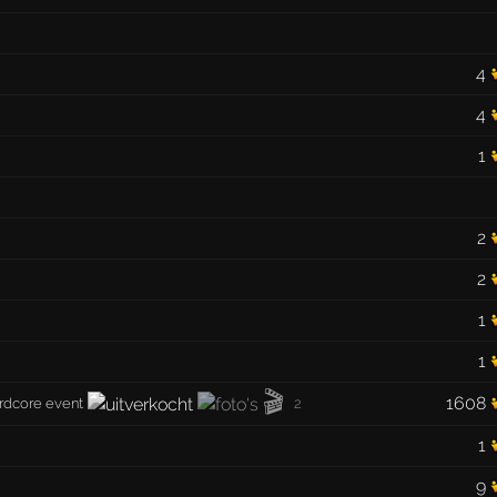
4
4
1
2
2
1
1
🎬
1608
rdcore event
2
1
9