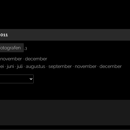
2011
otografen
,
3
·
november
·
december
ei
·
juni
·
juli
·
augustus
·
september
·
november
·
december