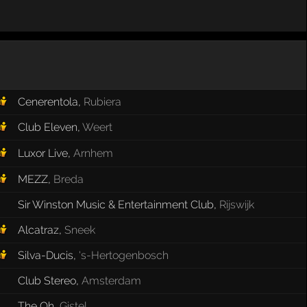
Cenerentola
,
Rubiera
Club Eleven
,
Weert
Luxor Live
,
Arnhem
MEZZ
,
Breda
Sir Winston Music & Entertainment Club
,
Rijswijk
Alcatraz
,
Sneek
Silva-Ducis
,
's-Hertogenbosch
Club Stereo
,
Amsterdam
The Oh
,
Gistel