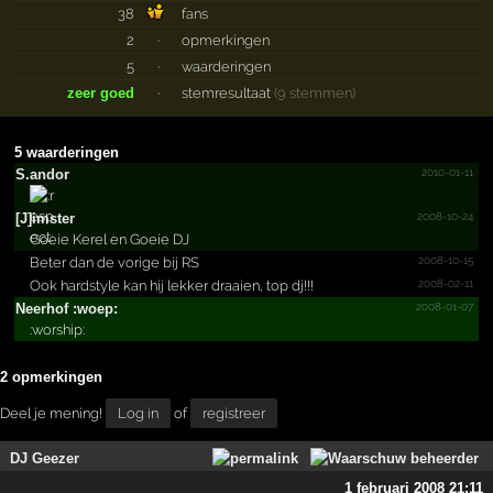
38
fans
2
·
opmerkingen
5
·
waarderingen
zeer goed
·
stemresultaat
(9 stemmen)
5 waarderingen
2010-01-11
S.andor
2008-10-24
[J]imster
Goeie Kerel en Goeie DJ
2008-10-15
Beter dan de vorige bij RS
2008-02-11
Ook hardstyle kan hij lekker draaien, top dj!!!
2008-01-07
Neerhof :woep:
:worship:
2 opmerkingen
Deel je mening!
Log in
of
registreer
DJ Geezer
1 februari 2008 21:11