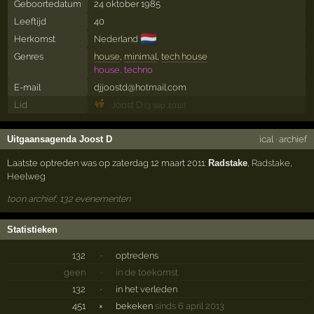
Geboortedatum
24 oktober 1985
Leeftijd
40
🇳🇱
Herkomst
Nederland
Genres
house
,
minimal
,
tech house
house, techno
E-mail
djjoostd@hotmail.com
Lid
Joost D
(3 sep 2012)
Uitgaansagenda Joost D
ical
·
archief
Laatste optreden was op zaterdag 12 maart 2011:
Radstake
,
Radstake
,
Heelweg
toon archief, 132 evenementen
Statistieken
132
·
optredens
geen
·
in de toekomst
132
·
in het verleden
451
×
bekeken
sinds 6 april 2013