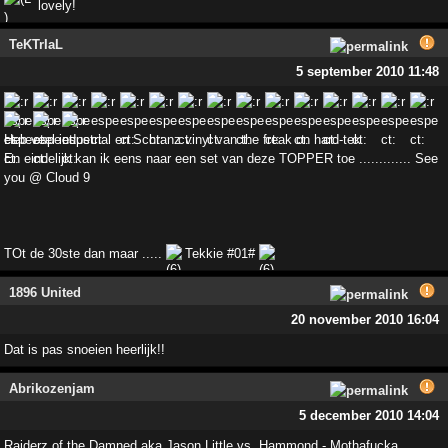
lovely!
TeKTrIaL
5 september 2010 11:48
Heb veel industrial en Schranz vinyl van the freak on hard-tek
En eindelijk kan ik eens naar een set van deze TOPPER toe ............. See
you @ Cloud 9
TOt de 30ste dan maar .....
Tekkie #01#
1896 United
20 november 2010 16:04
Dat is pas snoeien heerlijk!!
Abrikozenjam
5 december 2010 14:04
Raiderz of the Damned aka Jason Little vs. Hammond - Mothafucka