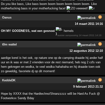
Do you like bass, Like bass boom boom boom boom boom boom. Like
motherfucking bass in your motherfucking face!
ZO veeeeet!
Oanus
14 maart 2011 14:16
OH MY GOODNESS, wat een gesnoei
hemels
laatste aanpassing
14 maart 2011 14:16
t0m wattel
12 augustus 2012 12:10
aardige kerel is het ook, op nature one op de camping draaide hij ander half
uur en ik was er met 2 vrienden voor de rest niemand, heb nog 2 cd's van
hem gekregen en wodka, te veel wodka hahahaha en hij draaide toen ook
zo geweldig, favoriete dj op dit moment!
KeddeDK
9 februari 2013 21:32
Hope by XXXX that the Hardtechno/Shranzzzzz willl be Hard As Fuck @
Footworkxx Sandy Bday