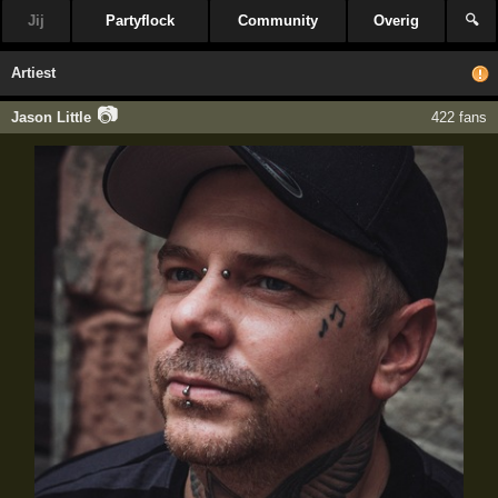
Jij
Partyflock
Community
Overig
🔍
Artiest
📷
Jason Little
422 fans