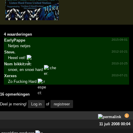
4 waarderingen
EarlyPappe
2015-09-01
Netjes netjes
Steve.
2012-10-21
Heeel vet!
Nom bikkit:rot:
2010-10-25
snoei, en snoei hard
Xerxes
2010-07-21
Zo Fucking Hard
16 opmerkingen
Deel je mening!
Log in
of
registreer
11 juli 2008 00:04