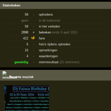
Statistieken
58
·
optredens
geen
·
in de toekomst
58
·
in het verleden
2898
×
bekeken
sinds 6 april 2013
422
fans
6
·
foto's tijdens optreden
16
·
opmerkingen
4
·
waarderingen
geweldig
·
stemresultaat
(21 stemmen)
Recente muziek