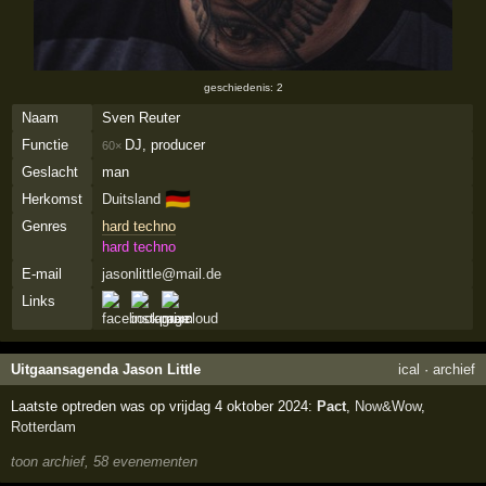
geschiedenis: 2
Naam
Sven Reuter
Functie
DJ, producer
60×
Geslacht
man
🇩🇪
Herkomst
Duitsland
Genres
hard techno
hard techno
E-mail
jasonlittle@mail.de
Links
Uitgaansagenda Jason Little
ical
·
archief
Laatste optreden was op vrijdag 4 oktober 2024:
Pact
,
Now&Wow
,
Rotterdam
toon archief, 58 evenementen