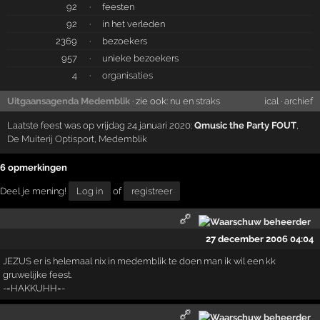
92
·
feesten
92
·
in het verleden
2369
·
bezoekers
957
·
unieke bezoekers
4
·
organisaties
Uitgaansagenda Medemblik
· zie ook:
nu en straks
ical
·
archief
Laatste feest was op vrijdag 24 januari 2020:
Qmusic the Party FOUT
,
De Muiterij Optisport
,
Medemblik
6 opmerkingen
Deel je mening!
Log in
of
registreer
27 december 2006 04:04
JEZUS er is helemaal nix in medemblik te doen man ik wil een kk
gruwelijke feest.
-=HAKKUHH=-