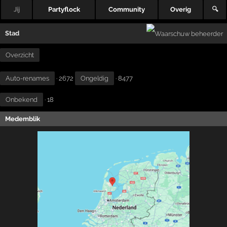
Jij
Partyflock
Community
Overig
🔍
Stad
Overzicht
Auto-renames
· 2672
Ongeldig
· 8477
Onbekend
· 18
Medemblik