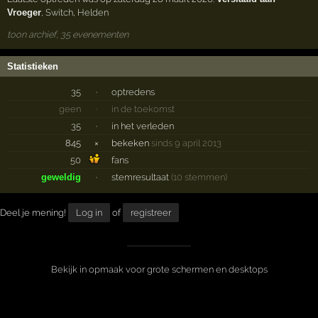
Vroeger
,
Switch
,
Helden
toon archief, 35 evenementen
Statistieken
35
·
optredens
geen
·
in de toekomst
35
·
in het verleden
845
×
bekeken
sinds 9 april 2013
50
fans
geweldig
·
stemresultaat
(10 stemmen)
Deel je mening!
Log in
of
registreer
Bekijk in opmaak voor grote schermen en desktops