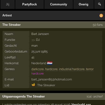
Jij
Partyflock
Community
Overig
🔍
Artiest
The Streaker
50 fans
Naam
Bart Janssen
Functie
DJ
35×
Geslacht
man
Geboortedatum
25 juni 1985
Leeftijd
41
🇳🇱
Herkomst
Nederland
Genres
darkcore
,
hardcore
,
industrial hardcore
,
terror
hardcore
E-mail
bart_janssen85@hotmail.com
Lid
The Streaker
Uitgaansagenda The Streaker
ical
·
archief
Laatste optreden was op zaterdag 28 maart 2026:
Verslaafd aan