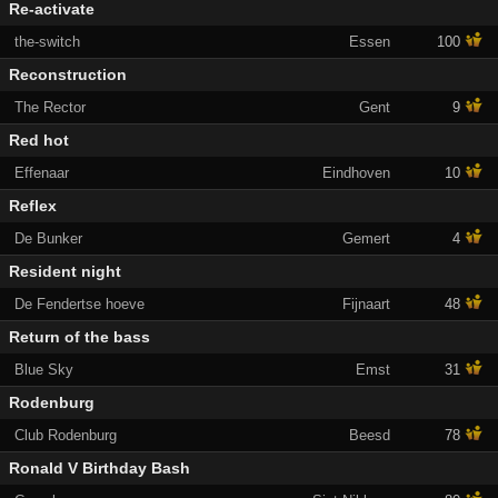
Re-activate
the-switch
Essen
100
Reconstruction
The Rector
Gent
9
Red hot
Effenaar
Eindhoven
10
Reflex
De Bunker
Gemert
4
Resident night
De Fendertse hoeve
Fijnaart
48
Return of the bass
Blue Sky
Emst
31
Rodenburg
Club Rodenburg
Beesd
78
Ronald V Birthday Bash