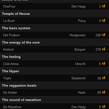
OneFour
Den Haag
1
Temple of House
La Bush
Pecq
4
The bass system
Het Podium
Hoogeveen
216
The energy of the core
Kiehool
Bergum
279
The feeling
Club Arena
Utrecht
5
The Hyper
Triplo
Sliedrecht
19
The reggaeton beats
De Kelder
Hank
29
The sound of marathon
De Marathon
Den Haag
6