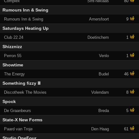
Complex
Sint-Niklaas
80
Rumours Inn & Swing
Rumours Inn & Swing
Amersfoort
9
Saturdays Heating Up
Club 22.24
Doetinchem
1
Shizznizz
Perron 55
Venlo
1
Showtime
The Energy
Budel
46
Something fizzy Ⅲ
Discotheek The Movies
Volendam
8
Spock
De Graanbeurs
Breda
5
State-X New Forms
Paard van Troje
Den Haag
61
Studio OneFour