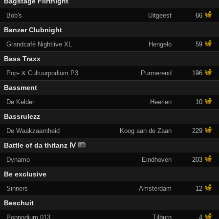
Bagstage Flirtnight
Bob's
Uitgeest
66
Banzer Clubnight
Grandcafé Nightlive XL
Hengelo
59
Bass Traxx
Pop- & Cultuurpodium P3
Purmerend
196
Bassment
De Kelder
Heerlen
10
Bassrulezz
De Waakzaamheid
Koog aan de Zaan
229
Battle of da thitanz Ⅳ
Dynamo
Eindhoven
203
Be exclusive
Sinners
Amsterdam
12
Beschuit
Poppodium 013
Tilburg
4