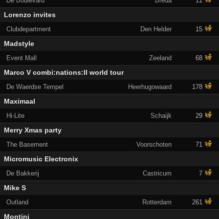
De Boulevard
Breda
11
Lorenzo invites
Clubdepartment
Den Helder
15
Madstyle
Event Mall
Zeeland
68
Marco V combi:nations:II world tour
De Waerdse Tempel
Heerhugowaard
178
Maximaal
Hi-Lite
Schaijk
29
Merry Xmas party
The Basement
Voorschoten
71
Micromusic Electronix
De Bakkerij
Castricum
7
Mike S
Outland
Rotterdam
261
Montini