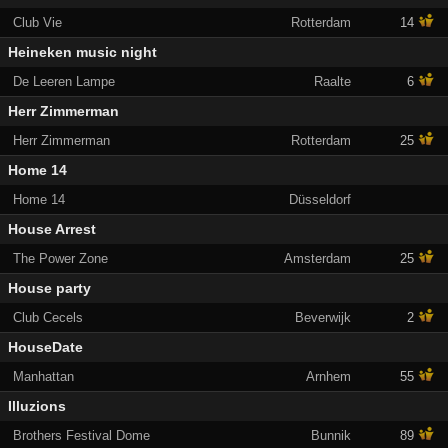
Club Vie
Rotterdam
14
Heineken music night
De Leeren Lampe
Raalte
6
Herr Zimmerman
Herr Zimmerman
Rotterdam
25
Home 14
Home 14
Düsseldorf
House Arrest
The Power Zone
Amsterdam
25
House party
Club Cecels
Beverwijk
2
HouseDate
Manhattan
Arnhem
55
Illuzions
Brothers Festival Dome
Bunnik
89