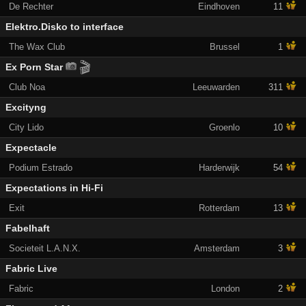
De Rechter
Eindhoven
11
Elektro.Disko to interface
The Wax Club
Brussel
1
🎬
Ex Porn Star
Club Noa
Leeuwarden
311
Excityng
City Lido
Groenlo
10
Expectacle
Podium Estrado
Harderwijk
54
Expectations in Hi-Fi
Exit
Rotterdam
13
Fabelhaft
Societeit L.A.N.X.
Amsterdam
3
Fabric Live
Fabric
London
2