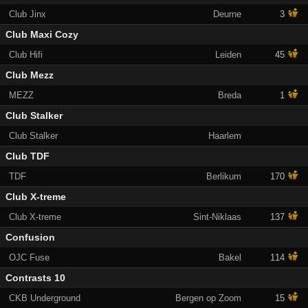
Club Jinx
Deurne
3
Club Maxi Cozy
Club Hifi
Leiden
45
Club Mezz
MEZZ
Breda
1
Club Stalker
Club Stalker
Haarlem
Club TDF
TDF
Berlikum
170
Club X-treme
Club X-treme
Sint-Niklaas
137
Confusion
OJC Fuse
Bakel
114
Contrasts 10
CKB Underground
Bergen op Zoom
15