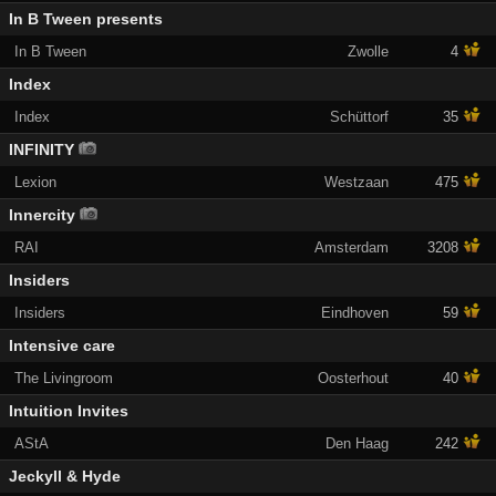
In B Tween presents
In B Tween
Zwolle
4
Index
Index
Schüttorf
35
INFINITY
Lexion
Westzaan
475
Innercity
RAI
Amsterdam
3208
Insiders
Insiders
Eindhoven
59
Intensive care
The Livingroom
Oosterhout
40
Intuition Invites
AStA
Den Haag
242
Jeckyll & Hyde