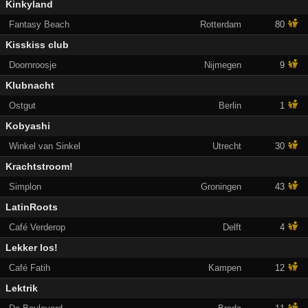
Kinkyland
Fantasy Beach
Rotterdam
80
Kisskiss club
Doornroosje
Nijmegen
9
Klubnacht
Ostgut
Berlin
1
Kobyashi
Winkel van Sinkel
Utrecht
30
Krachtstroom!
Simplon
Groningen
43
LatinRoots
Café Verderop
Delft
4
Lekker los!
Café Fatih
Kampen
12
Lektrik