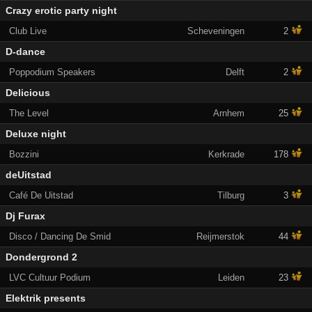
Crazy erotic party night
Club Live
Scheveningen
2
D-dance
Poppodium Speakers
Delft
2
Delicious
The Level
Arnhem
25
Deluxe night
Bozzini
Kerkrade
178
deUitstad
Café De Uitstad
Tilburg
3
Dj Furax
Disco / Dancing De Smid
Reijmerstok
44
Dondergrond 2
LVC Cultuur Podium
Leiden
23
Elektrik presents