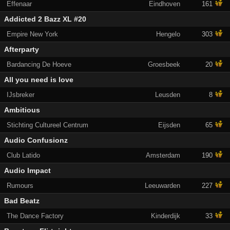
Effenaar
Eindhoven
161
Addicted 2 Bazz XL #20
Empire New York
Hengelo
303
Afterparty
Bardancing De Hoeve
Groesbeek
20
All you need is love
IJsbreker
Leusden
8
Ambitious
Stichting Cultureel Centrum
Eijsden
65
Audio Confusionz
Club Latido
Amsterdam
190
Audio Impact
Rumours
Leeuwarden
227
Bad Beatz
The Dance Factory
Kinderdijk
33