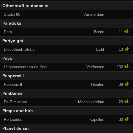
Other stuff to dance to
Studio 80
Amsterdam
Paradoks
Para
Breda
11
Partynight
Discotheek Stoba
Echt
13
Pavo
Uitgaanscentrum de Kers
Veldhoven
132
Peppermill
Peppermill
Heerlen
38
PimDance
De Pimpelaar
Monnickendam
20
Pimps and ho's
Re-Loaded
Kapellen
30
Planet delsin