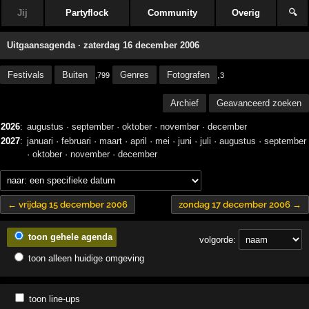
Jij
Partyflock
Community
Overig
🔍
Uitgaansagenda · zaterdag 16 december 2006
Festivals
Buiten
Genres
Fotografen
,
,799
3
Archief
Geavanceerd zoeken
2026
:
augustus
·
september
·
oktober
·
november
·
december
2027
:
januari
·
februari
·
maart
·
april
·
mei
·
juni
·
juli
·
augustus
·
september
·
oktober
·
november
·
december
← vrijdag 15 december 2006
zondag 17 december 2006 →
toon gehele agenda
volgorde:
toon alleen huidige omgeving
toon line-ups