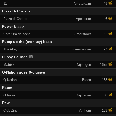
11
Amsterdam
49
Plaza Di Christo
Plaza di Christo
Apeldoorn
6
Power blaap
Café Om de hoek
Amersfoort
82
Pump up the (monkey) bass
The Alley
Gramsbergen
27
Pussy Lounge
Matrixx
Nijmegen
1675
Q-Nation goes X-clusive
Q-Nation
Breda
158
Raum
Odessa
Nijmegen
8
Raw
Club Zinc
Arnhem
103