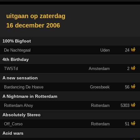
uitgaan op
zaterdag
16 december 2006
100% Bigfoot
De Nachtegaal
Uden
24
4th Birthday
TWSTd
Amsterdam
2
A new sensation
Bardancing De Hoeve
Groesbeek
56
A Nightmare in Rotterdam
Rotterdam Ahoy
Rotterdam
5303
Absolutely Stereo
Off_Corso
Rotterdam
51
Acid wars