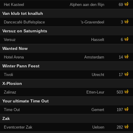
Het Kasteel
Alphen aan den Rijn
69
Van klub tot knalluh
Dancecafé Buffelsplace
's-Gravendeel
3
Versuz on Saturnights
Versuz
Hasselt
6
Wanted Now
Hotel Arena
Amsterdam
14
Winter Pann Feest
Tivoli
Utrecht
17
X-Plosion
Zalinaz
Etten-Leur
503
Your ultimate Time Out
Time Out
Gemert
197
Zak
Eventcenter Zak
Uelsen
282