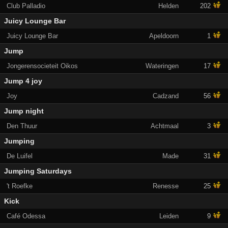
Club Palladio
Helden
202
Juicy Lounge Bar
Juicy Lounge Bar
Apeldoorn
1
Jump
Jongerensocieteit Oikos
Wateringen
17
Jump 4 joy
Joy
Cadzand
56
Jump night
Den Thuur
Achtmaal
3
Jumping
De Luifel
Made
31
Jumping Saturdays
't Roefke
Renesse
25
Kick
Café Odessa
Leiden
9