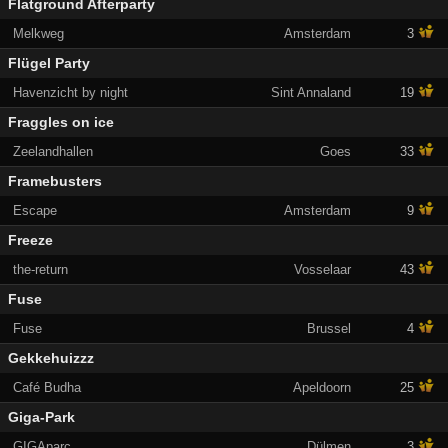
Flatground Afterparty
Melkweg
Amsterdam
3
Flügel Party
Havenzicht by night
Sint Annaland
19
Fraggles on ice
Zeelandhallen
Goes
33
Framebusters
Escape
Amsterdam
9
Freeze
the-return
Vosselaar
43
Fuse
Fuse
Brussel
4
Gekkehuizzz
Café Budha
Apeldoorn
25
Giga-Park
GIGAparc
Dülmen
3