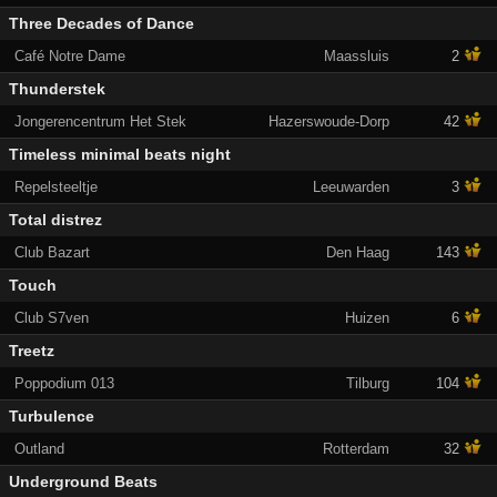
Three Decades of Dance
Café Notre Dame
Maassluis
2
Thunderstek
Jongerencentrum Het Stek
Hazerswoude-Dorp
42
Timeless minimal beats night
Repelsteeltje
Leeuwarden
3
Total distrez
Club Bazart
Den Haag
143
Touch
Club S7ven
Huizen
6
Treetz
Poppodium 013
Tilburg
104
Turbulence
Outland
Rotterdam
32
Underground Beats