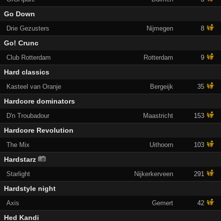
Go Down
Drie Gezusters
Nijmegen
8
Go! Crunc
Club Rotterdam
Rotterdam
9
Hard classics
Kasteel van Oranje
Bergeijk
35
Hardcore dominators
D'n Troubadour
Maastricht
153
Hardcore Revolution
The Mix
Uithoorn
103
Hardstarz
Starlight
Nijkerkerveen
291
Hardstyle night
Axis
Gemert
42
Hed Kandi