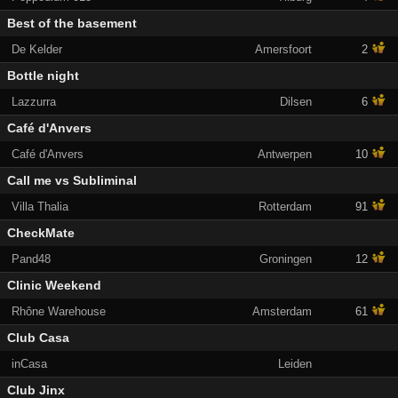
Best of the basement
De Kelder
Amersfoort
2
Bottle night
Lazzurra
Dilsen
6
Café d'Anvers
Café d'Anvers
Antwerpen
10
Call me vs Subliminal
Villa Thalia
Rotterdam
91
CheckMate
Pand48
Groningen
12
Clinic Weekend
Rhône Warehouse
Amsterdam
61
Club Casa
inCasa
Leiden
Club Jinx