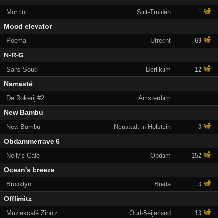
Montini
Sint-Truiden
1
Mood elevator
Poema
Utrecht
69
N-R-G
Sans Souci
Berlikum
12
Namasté
De Rokerij #2
Amsterdam
New Bambu
New Bambu
Neustadt in Holstein
3
Obdammerrave 6
Nelly's Café
Obdam
152
Ocean's breeze
Brooklyn
Breda
3
Offlimitz
Muziekcafé Zinniz
Oud-Beijerland
13