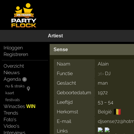
Artiest
Inloggen
Sense
Registreren
Naam
Alain
Overzicht
Nieuws
Functie
DJ
36×
Agenda
Geslacht
man
nu & straks
Geboortedatum
1972
kaart
festivals
Leeftijd
53 – 54
Winacties
WIN
🇧🇪
Herkomst
België
Trends
Foto's
E-mail
djsense72@hotm
Video's
Links
Interviews