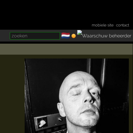
mobiele site
·
contact
🇳🇱
­