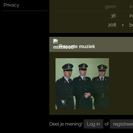
Privacy
geen
·
i
36
·
i
208
×
b
Recente muziek
Deel je mening!
Log in
of
registree