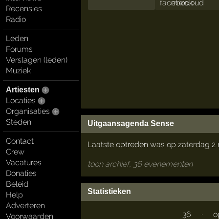
Recensies
Radio
Leden
Forums
Verslagen (leden)
Muziek
Artiesten
Locaties
Organisaties
Steden
Uitgaansagenda Sense
Contact
Laatste optreden was op zaterdag 2
Crew
Vacatures
toon archief, 36 evenementen
Donaties
Beleid
Statistieken
Help
Adverteren
36
·
o
Voorwaarden