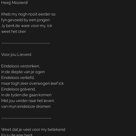
Heejj Mooierd!
Kheb my nogh nooit eerder so
fyn gevoeld by een jongen
Jy bent de ware voor my, ick
weet het cker
--------------------------------
Voor jou Lieverd
Eindeloos verzonken,
in de diepte van je ogen
Eindeloos verliefd,
maar togh zeer overwogen leef ick
Eindeloos golvend,
in de tyden die gaan komen
Met jou verder naar het leven,
van myn eindeloze dromen
---------------------------------
Weet dat je veel voor my betekend
En jy de ene bent