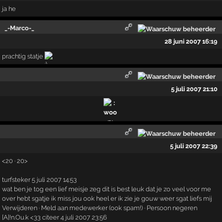
ja he
_-Marco-_
28 juni 2007 16:19
prachtig statje
5 juli 2007 21:10
5 juli 2007 22:39
<20 · 20>
turfsteker 5 juli 2007 14:53
wat ben je tog een lief meisje zeg dit is best leuk dat je zo veel voor me
over hebt sgatje ik miss jou ook heel er ik zie je gouw weer sgat liefs mij
Verwijderen · Meld aan medewerker (ook spam!) · Persoon negeren
[A]!n.­Ou.­k <33 citeer 4 juli 2007 23:56