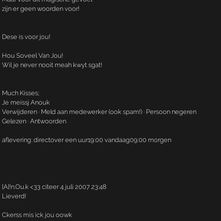
zijn er geen woorden voor!
Dese is voor jou!
Hou Soveel Van Jou!
Wil je never nooit meah kwyt sgat!
Much Kisses;
Je meissj Anouk
Verwijderen · Meld aan medewerker (ook spam!) · Persoon negeren
Gelezen · Antwoorden
aflevering: directover een uur19:00 vandaag09:00 morgen
[A]!n.­Ou.­k <33 citeer 4 juli 2007 23:48
Lieverd!
Ckerss mis ick jou oowk