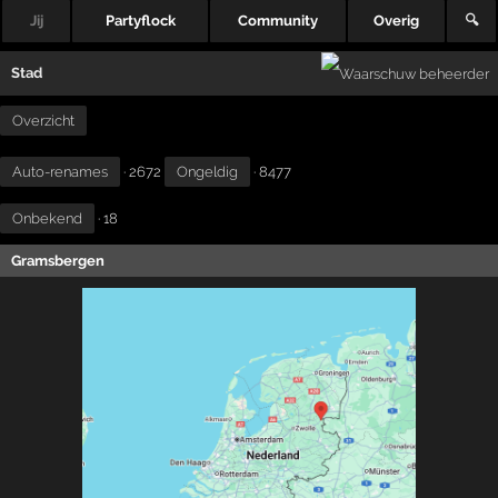
Jij
Partyflock
Community
Overig
🔍
Stad
Overzicht
Auto-renames
· 2672
Ongeldig
· 8477
Onbekend
· 18
Gramsbergen