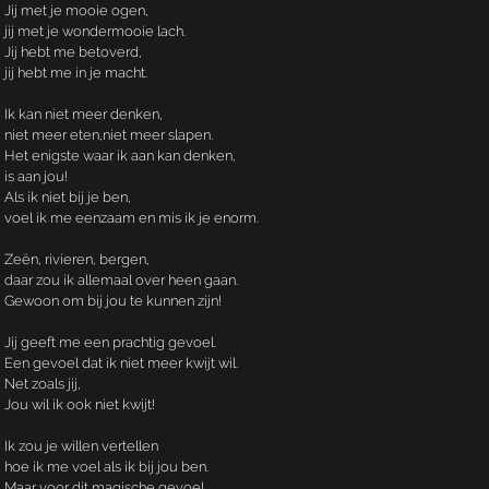
Jij met je mooie ogen,
jij met je wondermooie lach.
Jij hebt me betoverd,
jij hebt me in je macht.
Ik kan niet meer denken,
niet meer eten,niet meer slapen.
Het enigste waar ik aan kan denken,
is aan jou!
Als ik niet bij je ben,
voel ik me eenzaam en mis ik je enorm.
Zeën, rivieren, bergen,
daar zou ik allemaal over heen gaan.
Gewoon om bij jou te kunnen zijn!
Jij geeft me een prachtig gevoel.
Een gevoel dat ik niet meer kwijt wil.
Net zoals jij,
Jou wil ik ook niet kwijt!
Ik zou je willen vertellen
hoe ik me voel als ik bij jou ben.
Maar voor dit magische gevoel