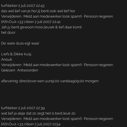
turfsteker 2 juli 2007 22:43
das wel lief van je hor jij bent ook wel lief hor
Verwijderen · Meld aan medewerker (ook spam!) · Persoon negeren
[A]!n.­Ou.­k <33 citeer 2 juli 2007 22:41
Jah jy bent gewoon mooi,leuwk & lief daar komt
het door
De ware duss egt waar
Liefs & Dikke kusj;
Anouk
Verwijderen · Meld aan medewerker (ook spam!) · Persoon negeren
Gelezen · Antwoorden
aflevering: directover een uur19:00 vandaag09:00 morgen
turfsteker 2 juli 2007 22:39
wat lief ja alsje dat zo zegt het is best leuk zo
Verwijderen · Meld aan medewerker (ook spam!) · Persoon negeren
[A]!n.­Ou.­k <33 citeer 2 juli 2007 21:54