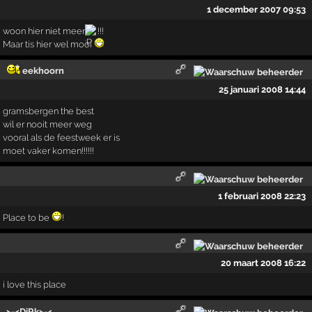
1 december 2007 09:53
woon hier niet meer
!!!
Maar tis hier wel mooi
eekhoorn
25 januari 2008 14:44
gramsbergen the best
wil er nooit meer weg
vooral als de feestweek er is
moet vaker komen!!!!!!
1 februari 2008 22:23
Place to be
!
20 maart 2008 16:22
i love this place
>-<DiRk>-<