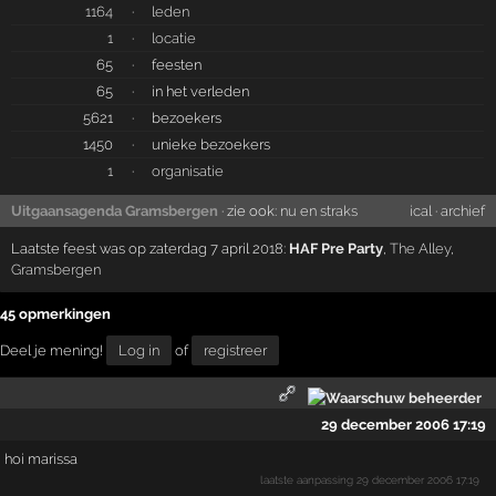
1164
·
leden
1
·
locatie
65
·
feesten
65
·
in het verleden
5621
·
bezoekers
1450
·
unieke bezoekers
1
·
organisatie
Uitgaansagenda Gramsbergen
· zie ook:
nu en straks
ical
·
archief
Laatste feest was op zaterdag 7 april 2018:
HAF Pre Party
,
The Alley
,
Gramsbergen
45 opmerkingen
Deel je mening!
Log in
of
registreer
29 december 2006 17:19
hoi marissa
laatste aanpassing
29 december 2006 17:19