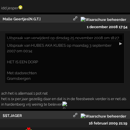
idd jesper
Malle Geertjes[N.G.T.]
1 december 2008 17:54
Uitspraak
van verwijderd op dinsdag 25 november 2008 om 18:27:
▶
Uitspraak van HUBES AKA KUBES op maandag 3 september
2007 om 00:14:
HET IS EEN DORP
Met stadsrechten
Gramsbergen
ach het is allemaal 1 pot nat
het is 1x per jaar gezellig daar en dat is in de feestweek verder is er net als
in hardenberg vrij weinig te beleven
$$T.JAGER
16 februari 2009 21:19