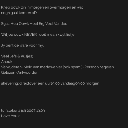
Kheb oowk zin in morgen en overmorgen en wat
nogh gaat komen. xD
Sgat, Hou Oowk Heel Erg Veel Van Jou!
Wil jou oowk NEVER nooit meah kwyt liefje
Jy bent de ware voor my..
Veel liefs & Kusjes;
Anouk
Verwijderen · Meld aan medewerker (ook spam!) · Persoon negeren
Gelezen · Antwoorden
aflevering: directover een uur19:00 vandaag09:00 morgen
turfsteker 4 juli 2007 19:03
Love You 2