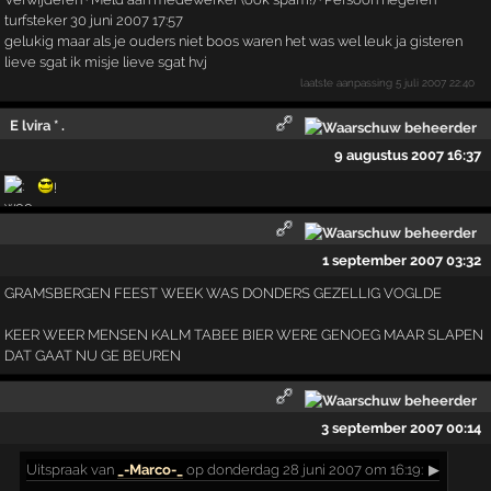
turfsteker 30 juni 2007 17:57
gelukig maar als je ouders niet boos waren het was wel leuk ja gisteren
lieve sgat ik misje lieve sgat hvj
laatste aanpassing
5 juli 2007 22:40
E lvira * .
9 augustus 2007 16:37
!
1 september 2007 03:32
GRAMSBERGEN FEEST WEEK WAS DONDERS GEZELLIG VOGLDE
KEER WEER MENSEN KALM TABEE BIER WERE GENOEG MAAR SLAPEN
DAT GAAT NU GE BEUREN
3 september 2007 00:14
Uitspraak
van
_-Marco-_
op donderdag 28 juni 2007 om 16:19:
▶