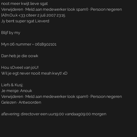
noot meer kwijt lieve sgat
Verwijderen · Meld aan medewerker (ook spam!) · Persoon negeren
[A]!n.­Ou.­k <33 citeer 2 juli 2007 23:15
Jy bent super sgat Lieverd
Blijf by my
Myn 06 nummer = 0618902101
Dan heb je die oowk
Hou sOveel van joU!
Wil je egt never nooit meah kwyt! xD
Liefs & Kusj;
Je meisje: Anouk
Verwijderen · Meld aan medewerker (ook spam!) · Persoon negeren
Gelezen · Antwoorden
aflevering: directover een uur19:00 vandaag09:00 morgen