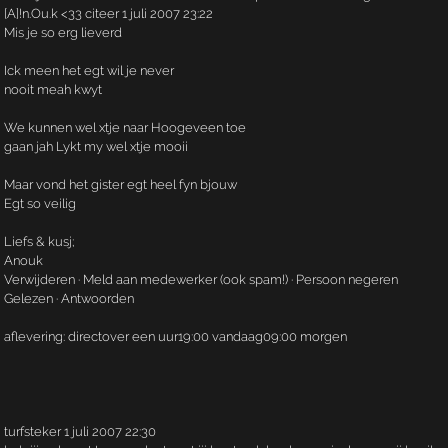
[A]!n.­Ou.­k <33 citeer 1 juli 2007 23:22
Mis je so erg lieverd
Ick meen het egt wil je never
nooit meah kwyt
We kunnen wel xtje naar Hoogeveen toe
gaan jah Lykt my wel xtje mooii
Maar vond het gister egt heel fyn bjouw
Egt so veilig
Liefs & kusj;
Anouk
Verwijderen · Meld aan medewerker (ook spam!) · Persoon negeren
Gelezen · Antwoorden
aflevering: directover een uur19:00 vandaag09:00 morgen
turfsteker 1 juli 2007 22:30