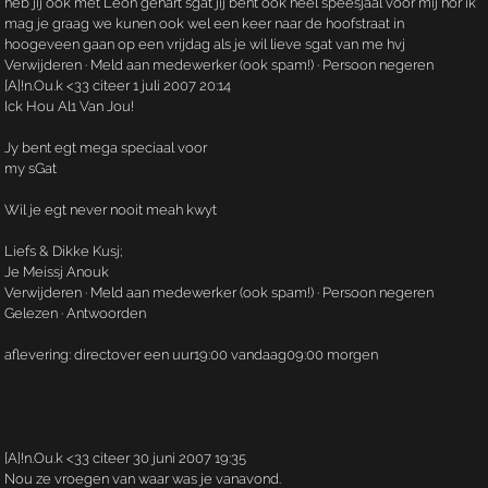
heb jij ook met Leon gehart sgat jij bent ook heel speesjaal voor mij hor ik
mag je graag we kunen ook wel een keer naar de hoofstraat in
hoogeveen gaan op een vrijdag als je wil lieve sgat van me hvj
Verwijderen · Meld aan medewerker (ook spam!) · Persoon negeren
[A]!n.­Ou.­k <33 citeer 1 juli 2007 20:14
Ick Hou Al1 Van Jou!
Jy bent egt mega speciaal voor
my sGat
Wil je egt never nooit meah kwyt
Liefs & Dikke Kusj;
Je Meissj Anouk
Verwijderen · Meld aan medewerker (ook spam!) · Persoon negeren
Gelezen · Antwoorden
aflevering: directover een uur19:00 vandaag09:00 morgen
[A]!n.­Ou.­k <33 citeer 30 juni 2007 19:35
Nou ze vroegen van waar was je vanavond.