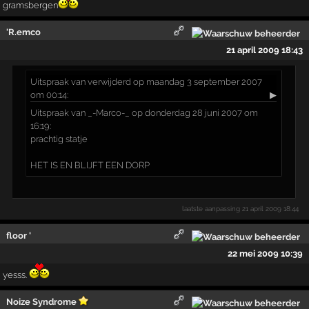
gramsbergen
'R.emco
21 april 2009 18:43
Uitspraak
van verwijderd op maandag 3 september 2007
om 00:14:
▶
Uitspraak van _-Marco-_ op donderdag 28 juni 2007 om
16:19:
prachtig statje
HET IS EN BLIJFT EEN DORP
laatste aanpassing
21 april 2009 18:44
floor '
22 mei 2009 10:39
yesss.
Noize Syndrome