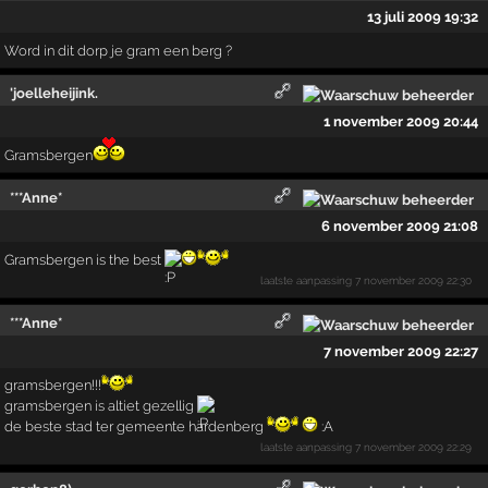
13 juli 2009 19:32
Word in dit dorp je gram een berg ?
'joelleheijink.
1 november 2009 20:44
Gramsbergen
***Anne*
6 november 2009 21:08
Gramsbergen is the best
laatste aanpassing
7 november 2009 22:30
***Anne*
7 november 2009 22:27
gramsbergen!!!
gramsbergen is altiet gezellig
de beste stad ter gemeente hardenberg
:A
laatste aanpassing
7 november 2009 22:29