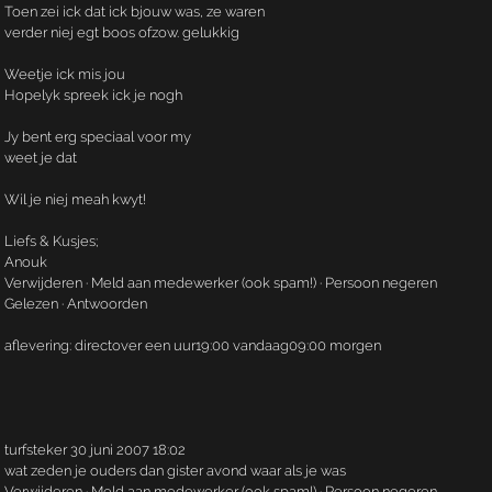
Toen zei ick dat ick bjouw was, ze waren
verder niej egt boos ofzow. gelukkig
Weetje ick mis jou
Hopelyk spreek ick je nogh
Jy bent erg speciaal voor my
weet je dat
Wil je niej meah kwyt!
Liefs & Kusjes;
Anouk
Verwijderen · Meld aan medewerker (ook spam!) · Persoon negeren
Gelezen · Antwoorden
aflevering: directover een uur19:00 vandaag09:00 morgen
turfsteker 30 juni 2007 18:02
wat zeden je ouders dan gister avond waar als je was
Verwijderen · Meld aan medewerker (ook spam!) · Persoon negeren