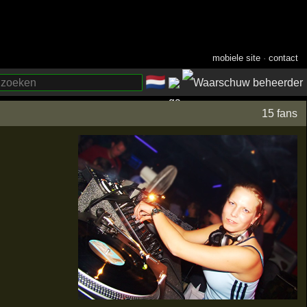
mobiele site
·
contact
🇳🇱
­
15 fans