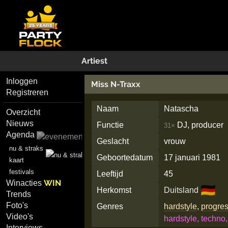
Artiest
Inloggen
Miss N-Traxx
Registreren
Naam
Natascha
Overzicht
Nieuws
Functie
DJ, producer
31×
Agenda
Geslacht
vrouw
nu & straks
Geboortedatum
17 januari 1981
kaart
festivals
Leeftijd
45
WIN
Winacties
🇩🇪
Herkomst
Duitsland
Trends
Foto's
Genres
hardstyle
,
progres
Video's
hardstyle, techno,
Interviews