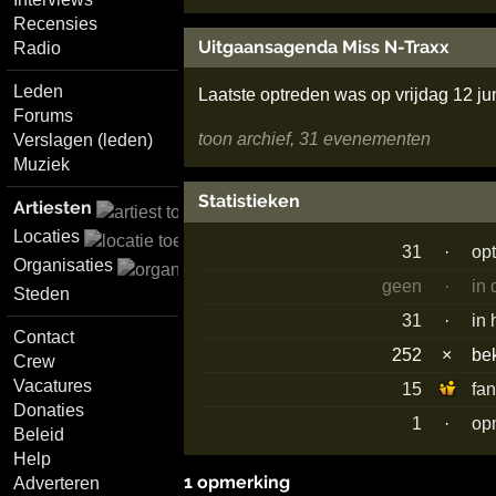
Recensies
Uitgaansagenda Miss N-Traxx
Radio
Leden
Laatste optreden was op vrijdag 12 ju
Forums
toon archief, 31 evenementen
Verslagen (leden)
Muziek
Statistieken
Artiesten
Locaties
31
·
op
Organisaties
geen
·
in
Steden
31
·
in 
Contact
252
×
be
Crew
Vacatures
15
fa
Donaties
1
·
op
Beleid
Help
1 opmerking
Adverteren