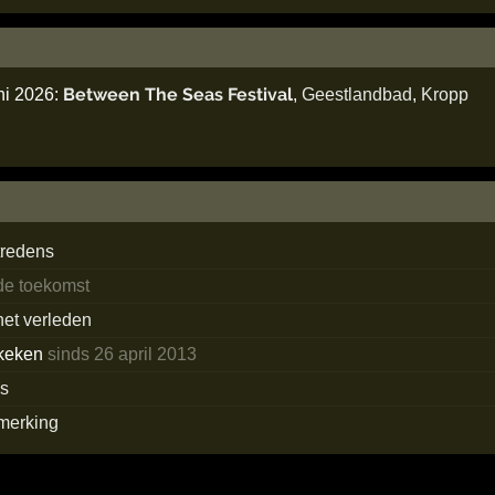
Between The Seas Festival
ni 2026:
,
Geestlandbad
,
Kropp
tredens
 de toekomst
het verleden
keken
sinds 26 april 2013
ns
merking