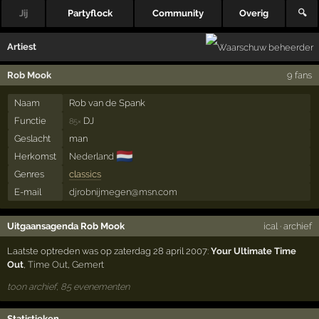
Jij
Partyflock
Community
Overig
🔍
Artiest
Rob Mook
9 fans
Naam
Rob van de Spank
Functie
DJ
85×
Geslacht
man
🇳🇱
Herkomst
Nederland
Genres
classics
E-mail
djrobnijmegen@msn.com
Uitgaansagenda Rob Mook
ical
·
archief
Laatste optreden was op zaterdag 28 april 2007:
Your Ultimate Time
Out
,
Time Out
,
Gemert
toon archief, 85 evenementen
Statistieken