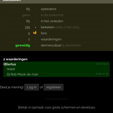
85
·
optredens
geen
·
in de toekomst
85
·
in het verleden
335
×
bekeken
sinds 2 mei 2013
9
fans
2
·
waarderingen
geweldig
·
stemresultaat
(5 stemmen)
2 waarderingen
2007-04-11
{B}ertus
relaxt
2006-12-30
Dj Rob Mook de man
Deel je mening!
Log in
of
registreer
Bekijk in opmaak voor grote schermen en desktops