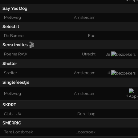
Say Yes Dog
Melkweg
Amsterdam
Select it
De Barones
Epe
🎬
Serra invites
39
Poema RAW
Utrecht
Shelter
11
Shelter
Amsterdam
Singlefeestje
Melkweg
Amsterdam
1
SKRRT
Club LUX
Den Haag
SMÈRRIG
Tent Loosbroek
Loosbroek