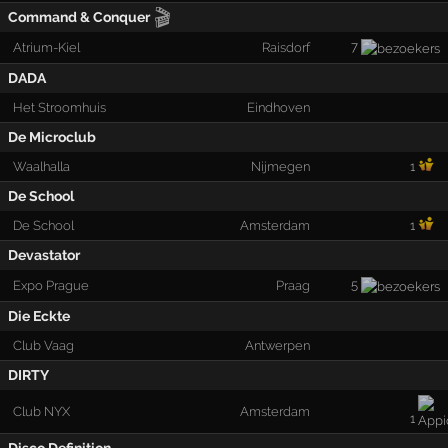
🎬
Command & Conquer
7
Atrium-Kiel
Raisdorf
DADA
Het Stroomhuis
Eindhoven
De Microclub
Waalhalla
Nijmegen
1
De School
De School
Amsterdam
1
Devastator
5
Expo Prague
Praag
Die Eckte
Club Vaag
Antwerpen
DIRTY
Club NYX
Amsterdam
1