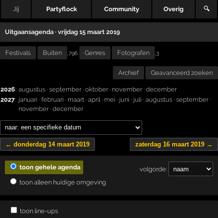
Jij
Partyflock
Community
Overig
🔍
Uitgaansagenda · vrijdag 15 maart 2019
Festivals
Buiten
Genres
Fotografen
,
,796
3
Archief
Geavanceerd zoeken
2026
:
augustus
·
september
·
oktober
·
november
·
december
2027
:
januari
·
februari
·
maart
·
april
·
mei
·
juni
·
juli
·
augustus
·
september
·
november
·
december
← donderdag 14 maart 2019
zaterdag 16 maart 2019 →
toon gehele agenda
volgorde:
toon alleen huidige omgeving
toon line-ups