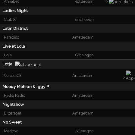
6
Annabel
Rotterdam
Ladies Night
Club Xi
Eindhoven
Latin District
Paradiso
Amsterdam
Live at Lola
Lola
Groningen
Lotje
VondelCS
Amsterdam
2
Moody Mehran & Iggy P
Radio Radio
Amsterdam
Nightshow
Bitterzoet
Amsterdam
No Sweat
Merleyn
Nijmegen