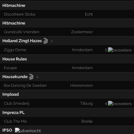
Hitmachine
Discotheek Stoba
Echt
Hitmachine
Grandcafé Vrienden
Zoetermeer
🎬
Holland Zingt Hazes
2
5
Ziggo Dome
Amsterdam
House Rules
Escape
Amsterdam
🎬
Housekunde
2
Bar-Dancing De Swetser
Heerenveen
Impload
4
Club Smederij
Tilburg
Impreza PL
Club The Mix
Brielle
IPSO