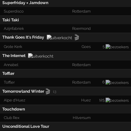
Superfriday × Jamdown
Superdisco
Rotterdam
Taki Taki
Azijnfabriek
Roermond
🎬
Thank Goes It's Friday
5
Grote Kerk
Goes
The Internet
Annabel
Rotterdam
Toffler
6
Toffler
Rotterdam
🎬
Tomorrowland Winter
13
125
Alpe d'Huez
Huez
Touchdown
Club Rex
Hilversum
Unconditional Love Tour