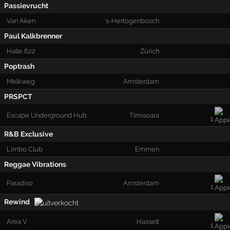
Passievrucht
Van Aken
's-Hertogenbosch
Paul Kalkbrenner
Halle 622
Zürich
Poptrash
Melkweg
Amsterdam
PRSPCT
Escape Underground Hub
Timisoara
1
R&B Exclusive
Lïmbo Club
Emmen
Reggae Vibrations
Paradiso
Amsterdam
1
Rewind
Area V
Hasselt
1