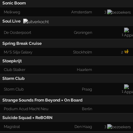
Sonic Boom
3
Melkweg
Amsterdam
Soul Live
De Oosterpoort
Groningen
1
Spring Break Cruise
M/S Silja Galaxy
Stockholm
2
Stoepkrijt
Club Stalker
Haarlem
Storm Club
Storm Club
Praag
1
Strange Sounds From Beyond × On Board
Podium Acud Macht Neu
Berlin
Suicide Squad × ReBORN
3
Magistrat
Den Haag