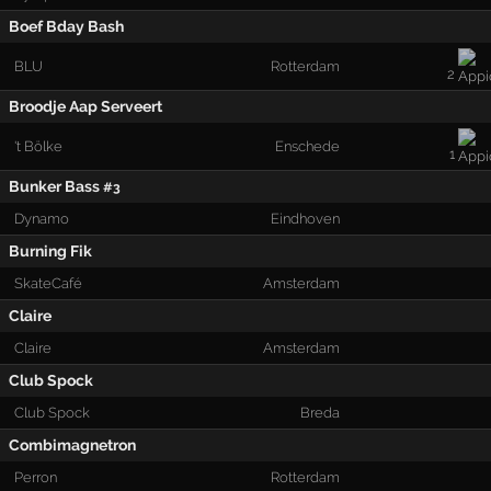
Boef Bday Bash
BLU
Rotterdam
2
Broodje Aap Serveert
't Bölke
Enschede
1
Bunker Bass
#3
Dynamo
Eindhoven
Burning Fik
SkateCafé
Amsterdam
Claire
Claire
Amsterdam
Club Spock
Club Spock
Breda
Combimagnetron
Perron
Rotterdam