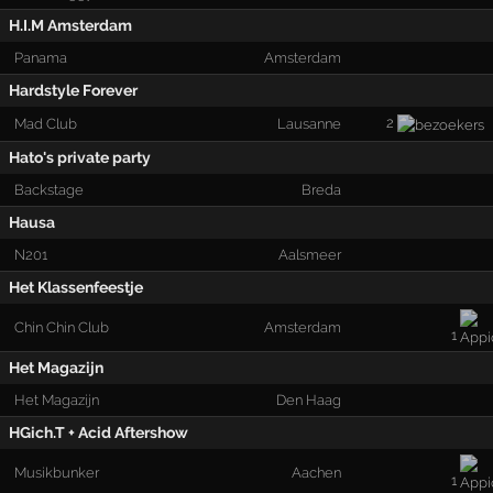
H.I.M Amsterdam
Panama
Amsterdam
Hardstyle Forever
2
Mad Club
Lausanne
Hato's private party
Backstage
Breda
Hausa
N201
Aalsmeer
Het Klassenfeestje
Chin Chin Club
Amsterdam
1
Het Magazijn
Het Magazijn
Den Haag
HGich.T + Acid Aftershow
Musikbunker
Aachen
1