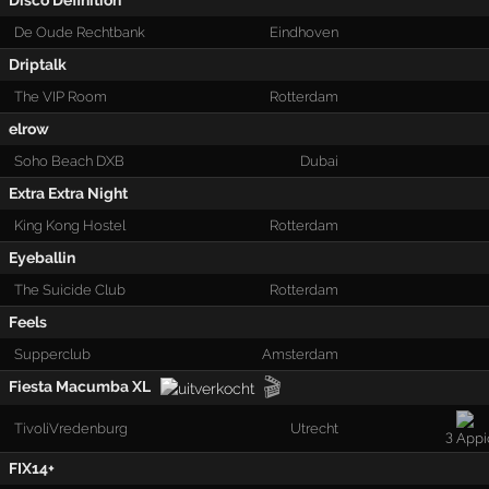
Disco Definition
De Oude Rechtbank
Eindhoven
Driptalk
The VIP Room
Rotterdam
elrow
Soho Beach DXB
Dubai
Extra Extra Night
King Kong Hostel
Rotterdam
Eyeballin
The Suicide Club
Rotterdam
Feels
Supperclub
Amsterdam
🎬
Fiesta Macumba XL
TivoliVredenburg
Utrecht
3
FIX14+