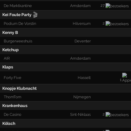
27
De Marktkantine
Amsterdam
🎬
Kei Foute Party
2
Podium De Vorstin
Hilversum
Kenny B
Burgerweeshuis
Deventer
Ketchup
AIR
Amsterdam
Klaps
Forty Five
Hasselt
1
Knopje Klubnacht
ThomTom
Nijmegen
Krankenhaus
2
De Casino
Sint-Niklaas
Kölsch