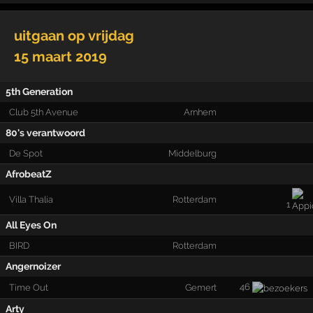
uitgaan op
vrijdag
15 maart 2019
5th Generation
Club 5th Avenue
Arnhem
80's verantwoord
De Spot
Middelburg
AfrobeatZ
Villa Thalia
Rotterdam
1
All Eyes On
BIRD
Rotterdam
Angernoizer
46
Time Out
Gemert
Arty