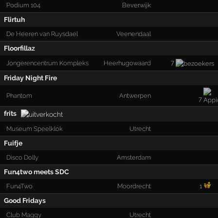
Podium 104
Beverwijk
Flirtuh
De Heeren van Ruysdael
Veenendaal
Floorfillaz
7
Jongerencentrum Kompleks
Heerhugowaard
Friday Night Fire
Phantom
Antwerpen
7
frits
Museum Speelklok
Utrecht
Fuifje
Disco Dolly
Amsterdam
Fun4two meets SDC
Fun4Two
Moordrecht
1
Good Fridays
Club Maggy
Utrecht