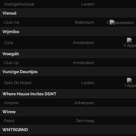
Stadsgehoorzaal
Leiden
Vieraal
2
Club Vie
Rotterdam
Vrijmibo
Caña
Amsterdam
2
Vroegâh
Club Up
Amsterdam
Vunzige Deuntjes
Gebr. De Nobel
Leiden
1
Where House Invites DSNT
Ampere
Antwerpen
Winne
Paard
Den Haag
WNTRGRND