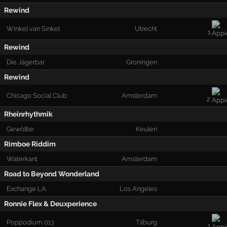
Rewind
Winkel van Sinkel
Utrecht
1
Rewind
Die Jägerbar
Groningen
Rewind
Chicago Social Club
Amsterdam
2
Rheinrhythmik
Gewölbe
Keulen
Rimboe Riddim
Waterkant
Amsterdam
Road to Beyond Wonderland
Exchange LA
Los Angeles
Ronnie Flex & Deuxperience
Poppodium 013
Tilburg
1