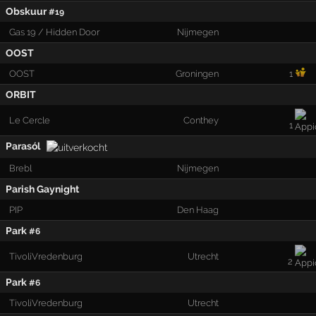
Obskuur
#19
Gas 19 / Hidden Door
Nijmegen
OOST
OOST
Groningen
1
ORBIT
Le Cercle
Conthey
1
Parasól
Brebl
Nijmegen
Parish Gaynight
PIP
Den Haag
Park
#6
TivoliVredenburg
Utrecht
2
Park
#6
TivoliVredenburg
Utrecht