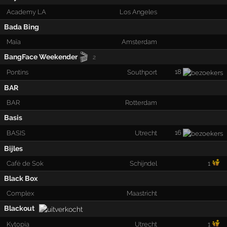
Academy LA
Los Angeles
Bada Bing
Maïa
Amsterdam
🎬
BangFace Weekender
2
18
Pontins
Southport
BAR
BAR
Rotterdam
Basis
16
BASIS
Utrecht
Bijles
Café de Sok
Schijndel
1
Black Box
Complex
Maastricht
Blackout
Kytopia
Utrecht
1