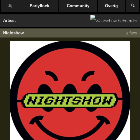
Jij
Partyflock
Community
Overig
🔍
Artiest
Nightshow
3 fans