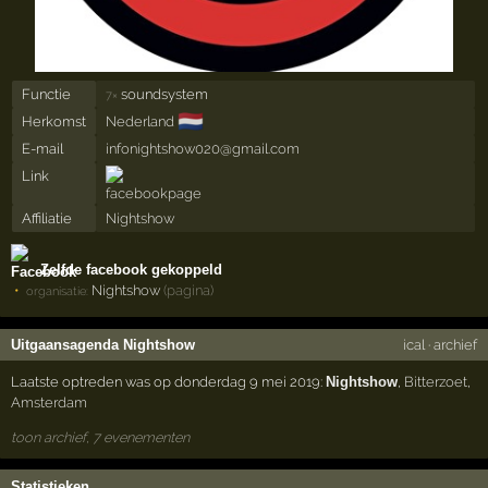
Functie
soundsystem
7×
🇳🇱
Herkomst
Nederland
E-mail
infonightshow020@gmail.com
Link
Affiliatie
Nightshow
Zelfde facebook gekoppeld
Nightshow
(pagina)
organisatie:
Uitgaansagenda Nightshow
ical
·
archief
Laatste optreden was op donderdag 9 mei 2019:
Nightshow
,
Bitterzoet
,
Amsterdam
toon archief, 7 evenementen
Statistieken