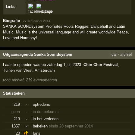
Links
Biografie
·
27 september 2014
SANKA SOUNDsystem Promotes Roots Reggae, Dancehall and Latin
Music. Music is the universal language and will create worldwide Peace,
Love and Harmony!
Uitgaansagenda Sanka Soundsystem
ical
·
archief
Laatste optreden was op zaterdag 1 juli 2023:
Chin Chin Festival
,
Tuinen van West
,
Amsterdam
toon archief, 219 evenementen
Statistieken
219
·
optredens
geen
·
in de toekomst
219
·
in het verleden
1357
×
bekeken
sinds 28 september 2014
20
fans