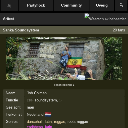
Jij
Partyflock
Community
Overig
🔍
Artiest
Sanka Soundsystem
20 fans
geschiedenis: 1
Naam
Job Colman
Functie
soundsystem,
218×
1×
Geslacht
man
🇳🇱
Herkomst
Nederland
Genres
dancehall
,
latin
,
reggae
, roots reggae
caribbean, latin